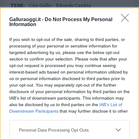
TEMI:
Ciro Grillo
Edoardo Capitta
Francesco Corsiglia
Presunto Sturo Porto Cervo
Galluraoggi.it -
Do Not Process My Personal
Vittorio Lauria
Information
Inviaci le tue segnalazioni,
If you wish to opt-out of the sale, sharing to third parties, or
i tuoi video e le tue foto
processing of your personal or sensitive information for
Su WhatsApp al numero +39
targeted advertising by us, please use the below opt-out
345 356 7512
section to confirm your selection. Please note that after your
opt-out request is processed you may continue seeing
interest-based ads based on personal information utilized by
us or personal information disclosed to third parties prior to
your opt-out. You may separately opt-out of the further
Notizie in tempo reale?
disclosure of your personal information by third parties on the
Entra nel canale telegram di
IAB’s list of downstream participants. This information may
also be disclosed by us to third parties on the
IAB’s List of
GalluraOggi.it
Downstream Participants
that may further disclose it to other
third parties.
Please note that this website/app uses one or more Google
Personal Data Processing Opt Outs
services and may gather and store information including but