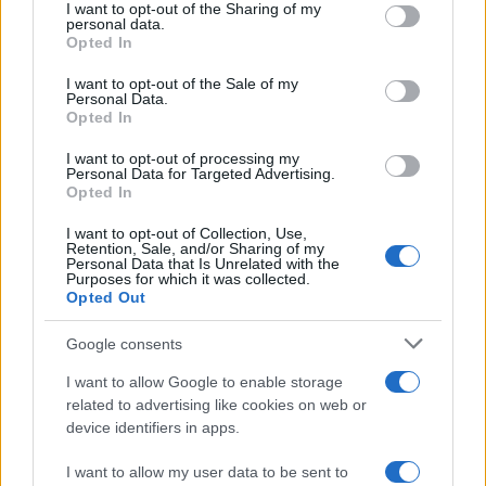
Ricevi le nostre ultime news
not limited to your visit or usage behaviour. You may click to
I want to opt-out of the Sharing of my
personal data.
grant or deny consent to Google and its third-party tags to
Opted In
use your data for below specified purposes in below Google
da
Google News
consent section.
I want to opt-out of the Sale of my
Personal Data.
Opted In
Condividi l'articolo
I want to opt-out of processing my
Personal Data for Targeted Advertising.
F
T
Pi
W
S
Opted In
a
w
n
h
h
I want to opt-out of Collection, Use,
Retention, Sale, and/or Sharing of my
ce
it
te
at
a
Personal Data that Is Unrelated with the
Articolo precedente
Purposes for which it was collected.
b
te
re
s
re
Opted Out
Prossimo articolo
o
r
st
A
Google consents
o
p
I want to allow Google to enable storage
NOTIZIE RECENTI
k
p
related to advertising like cookies on web or
device identifiers in apps.
Le previsioni meteo per il weekend a Olbia e in
I want to allow my user data to be sent to
Gallura