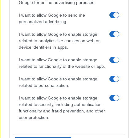
Google for online advertising purposes.
I want to allow Google to send me
Michelle Hunziker in Gallura, bella anche dal
personalized advertising.
vivo: un amico vip svela come fa
I want to allow Google to enable storage
related to analytics like cookies on web or
Calangianus, dopo le polemiche il centro
device identifiers in apps.
accoglienza minori chiude
I want to allow Google to enable storage
related to functionality of the website or app.
Olbia, divieto di sosta contro spaccio e degrado:
esplode la protesta
I want to allow Google to enable storage
related to personalization.
Pausa caffè impeccabile: come scegliere la
I want to allow Google to enable storage
soluzione ideale per la casa e l’ufficio
related to security, including authentication
functionality and fraud prevention, and other
user protection.
Monte Pino, la fine di un lungo dolore: storia e
rinascita della strada che segnò la Gallura