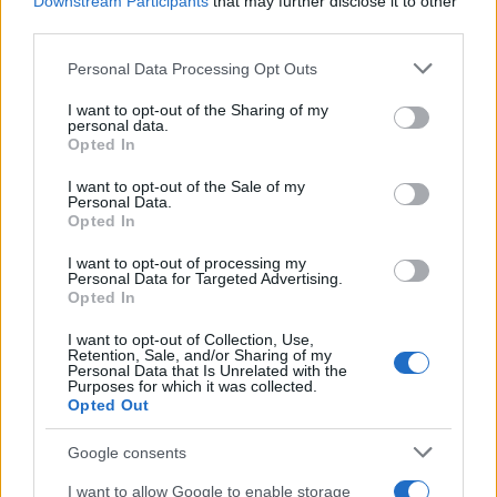
Downstream Participants
that may further disclose it to other
third parties.
NECROLOGIE
Please note that this website/app uses one or more Google
Personal Data Processing Opt Outs
services and may gather and store information including but
Mario Malu
not limited to your visit or usage behaviour. You may click to
I want to opt-out of the Sharing of my
personal data.
grant or deny consent to Google and its third-party tags to
Opted In
use your data for below specified purposes in below Google
consent section.
I want to opt-out of the Sale of my
Paolo Pinna
Personal Data.
Opted In
I want to opt-out of processing my
Personal Data for Targeted Advertising.
Martina Agostina Diturco
Opted In
I want to opt-out of Collection, Use,
Retention, Sale, and/or Sharing of my
Personal Data that Is Unrelated with the
Purposes for which it was collected.
I nostri cari
Opted Out
Google consents
I nostri cari
I want to allow Google to enable storage