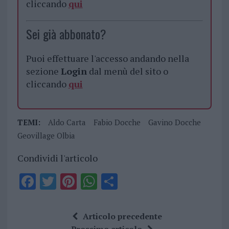
cliccando
qui
Sei già abbonato?
Puoi effettuare l'accesso andando nella
sezione
Login
dal menù del sito o
cliccando
qui
TEMI:
Aldo Carta
Fabio Docche
Gavino Docche
Geovillage Olbia
Condividi l'articolo
F
T
Pi
W
S
a
w
n
h
h
ce
it
te
at
a
Articolo precedente
Prossimo articolo