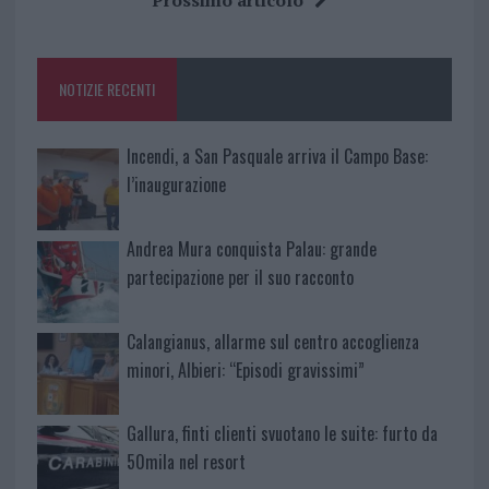
b
te
re
s
re
o
r
st
A
o
p
NOTIZIE RECENTI
k
p
Incendi, a San Pasquale arriva il Campo Base:
l’inaugurazione
Andrea Mura conquista Palau: grande
partecipazione per il suo racconto
Calangianus, allarme sul centro accoglienza
minori, Albieri: “Episodi gravissimi”
Gallura, finti clienti svuotano le suite: furto da
50mila nel resort