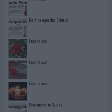
Martina Agostina Diturco
I nostri cari
I nostri cari
I nostri cari
Giovannimaria Cabras