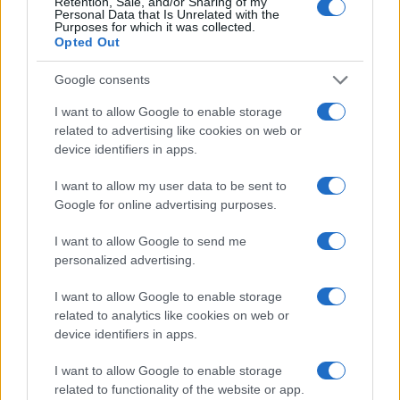
Retention, Sale, and/or Sharing of my
Personal Data that Is Unrelated with the
Purposes for which it was collected.
da
Google News
Opted Out
Google consents
Condividi l'articolo
I want to allow Google to enable storage
related to advertising like cookies on web or
F
T
Pi
W
S
device identifiers in apps.
a
w
n
h
h
I want to allow my user data to be sent to
ce
it
te
at
a
Google for online advertising purposes.
Articolo precedente
b
te
re
s
re
Prossimo articolo
I want to allow Google to send me
o
r
st
A
personalized advertising.
o
p
I want to allow Google to enable storage
NOTIZIE RECENTI
k
p
related to analytics like cookies on web or
device identifiers in apps.
Michelle Hunziker in Gallura, bella anche dal
I want to allow Google to enable storage
vivo: un amico vip svela come fa
related to functionality of the website or app.