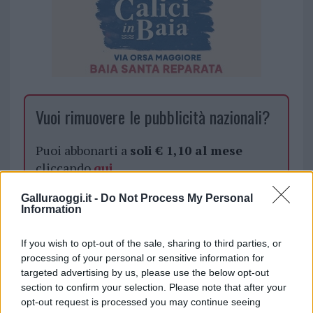
Vuoi rimuovere le pubblicità nazionali?
Puoi abbonarti a
soli € 1,10 al mese
cliccando
qui
Galluraoggi.it -
Do Not Process My Personal
Sei già abbonato?
Information
Puoi effettuare l'accesso andando nella
If you wish to opt-out of the sale, sharing to third parties, or
sezione
Login
dal menù del sito o
processing of your personal or sensitive information for
targeted advertising by us, please use the below opt-out
cliccando
qui
section to confirm your selection. Please note that after your
opt-out request is processed you may continue seeing