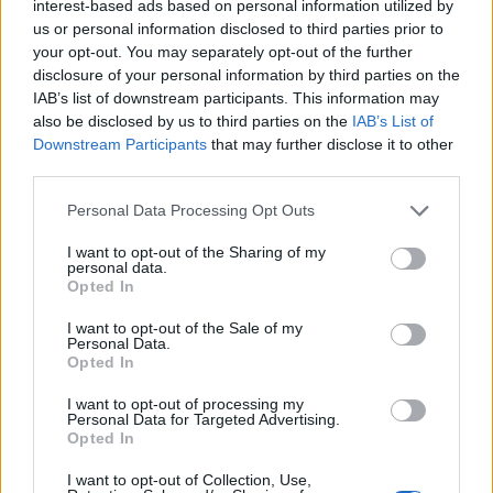
interest-based ads based on personal information utilized by
TEMI:
Caritas Olbia
Guardia Di Finanza Olbia
us or personal information disclosed to third parties prior to
your opt-out. You may separately opt-out of the further
Monsignor Sebastiano Sanguinetti
Sequestro Olbia
disclosure of your personal information by third parties on the
IAB’s list of downstream participants. This information may
Notizie in tempo reale?
also be disclosed by us to third parties on the
IAB’s List of
Entra nel canale telegram di
Downstream Participants
that may further disclose it to other
GalluraOggi.it
third parties.
Please note that this website/app uses one or more Google
Personal Data Processing Opt Outs
services and may gather and store information including but
not limited to your visit or usage behaviour. You may click to
I want to opt-out of the Sharing of my
personal data.
Inviaci le tue segnalazioni,
grant or deny consent to Google and its third-party tags to
Opted In
i tuoi video e le tue foto
use your data for below specified purposes in below Google
consent section.
Su WhatsApp al numero +39
I want to opt-out of the Sale of my
Personal Data.
345 356 7512
Opted In
I want to opt-out of processing my
Personal Data for Targeted Advertising.
Opted In
Ricevi le nostre ultime news
I want to opt-out of Collection, Use,