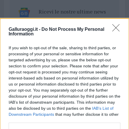
Ricevi le nostre ultime news
da
Google News
Galluraoggi.it -
Do Not Process My Personal
Information
If you wish to opt-out of the sale, sharing to third parties, or
Condividi l'articolo
processing of your personal or sensitive information for
F
T
Pi
W
S
targeted advertising by us, please use the below opt-out
section to confirm your selection. Please note that after your
a
w
n
h
h
opt-out request is processed you may continue seeing
ce
it
te
at
a
interest-based ads based on personal information utilized by
Articolo precedente
us or personal information disclosed to third parties prior to
b
te
re
s
re
Prossimo articolo
your opt-out. You may separately opt-out of the further
o
r
st
A
disclosure of your personal information by third parties on the
IAB’s list of downstream participants. This information may
o
p
also be disclosed by us to third parties on the
IAB’s List of
NOTIZIE RECENTI
k
p
Downstream Participants
that may further disclose it to other
third parties.