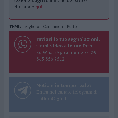
cliccando
qui
TEMI:
Alghero
Carabinieri
Furto
Inviaci le tue segnalazioni,
i tuoi video e le tue foto
Su WhatsApp al numero +39
345 356 7512
Notizie in tempo reale?
Entra nel canale telegram di
GalluraOggi.it