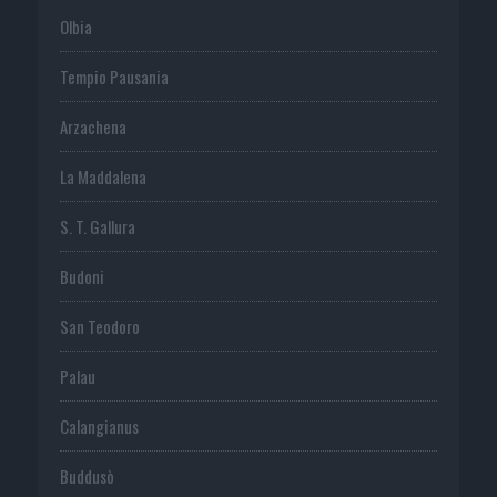
Olbia
Tempio Pausania
Arzachena
La Maddalena
S. T. Gallura
Budoni
San Teodoro
Palau
Calangianus
Buddusò