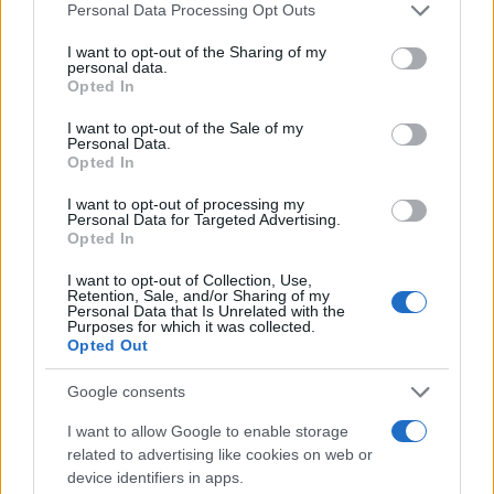
Migliori agenzie per l’Attestazione SOA in Italia:
Please note that this website/app uses one or more Google
Personal Data Processing Opt Outs
services and may gather and store information including but
lista delle 4 realtà più efficienti nella g…
not limited to your visit or usage behaviour. You may click to
I want to opt-out of the Sharing of my
personal data.
grant or deny consent to Google and its third-party tags to
Opted In
“Sul filo del discorso”: sold out ad Olbia per il
use your data for below specified purposes in below Google
consent section.
reading su Atzeni
I want to opt-out of the Sale of my
Personal Data.
Opted In
La Maddalena, festa per i 30 anni del Diving
I want to opt-out of processing my
center di Tegge
Personal Data for Targeted Advertising.
Opted In
I want to opt-out of Collection, Use,
Esce di strada con l’auto ad Arzachena: ferito il
Retention, Sale, and/or Sharing of my
conducente
Personal Data that Is Unrelated with the
Purposes for which it was collected.
Opted Out
Turiste si perdono a Tavolara: salvate dai vigili
Google consents
del fuoco
I want to allow Google to enable storage
related to advertising like cookies on web or
Meteo Olbia 6 agosto, migliora il tempo in
device identifiers in apps.