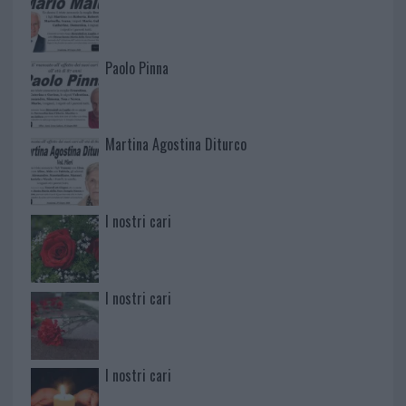
Paolo Pinna
Martina Agostina Diturco
I nostri cari
I nostri cari
I nostri cari