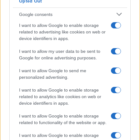
Opted Out
Condividi l'articolo
Google consents
F
T
Pi
W
S
I want to allow Google to enable storage
a
w
n
h
h
related to advertising like cookies on web or
device identifiers in apps.
ce
it
te
at
a
Articolo precedente
b
te
re
s
re
I want to allow my user data to be sent to
Prossimo articolo
Google for online advertising purposes.
o
r
st
A
o
p
I want to allow Google to send me
personalized advertising.
NOTIZIE RECENTI
k
p
I want to allow Google to enable storage
related to analytics like cookies on web or
Calangianus, dopo le polemiche il centro
device identifiers in apps.
accoglienza minori chiude
I want to allow Google to enable storage
related to functionality of the website or app.
Olbia, divieto di sosta contro spaccio e degrado:
esplode la protesta
I want to allow Google to enable storage