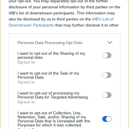
your opt-out. You may separately opt-out of the further
Inviaci le tue segnalazioni,
disclosure of your personal information by third parties on the
i tuoi video e le tue foto
IAB’s list of downstream participants. This information may
Su WhatsApp al numero +39
also be disclosed by us to third parties on the
IAB’s List of
345 356 7512
Downstream Participants
that may further disclose it to other
third parties.
Please note that this website/app uses one or more Google
Personal Data Processing Opt Outs
services and may gather and store information including but
Notizie in tempo reale?
not limited to your visit or usage behaviour. You may click to
I want to opt-out of the Sharing of my
personal data.
grant or deny consent to Google and its third-party tags to
Entra nel canale telegram di
Opted In
use your data for below specified purposes in below Google
GalluraOggi.it
consent section.
I want to opt-out of the Sale of my
Personal Data.
Opted In
I want to opt-out of processing my
Personal Data for Targeted Advertising.
Ricevi le nostre ultime news
Opted In
I want to opt-out of Collection, Use,
da
Google News
Retention, Sale, and/or Sharing of my
Personal Data that Is Unrelated with the
Purposes for which it was collected.