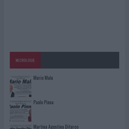
NECROLOGIE
Mario Malu
Paolo Pinna
Martina Agostina Diturco