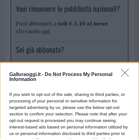
Vuoi rimuovere le pubblicità nazionali?
Puoi abbonarti a
soli € 1,10 al mese
cliccando
qui
Sei già abbonato?
Puoi effettuare l'accesso andando nella
sezione
Login
dal menù del sito o
Galluraoggi.it -
Do Not Process My Personal
cliccando
qui
Information
If you wish to opt-out of the sale, sharing to third parties, or
processing of your personal or sensitive information for
TEMI:
Back To The Future Live Tour
targeted advertising by us, please use the below opt-out
Concerti Elisa Date
Concerti Sardegna
section to confirm your selection. Please note that after your
Concerto Elisa
Concerto Olbia
opt-out request is processed you may continue seeing
Date Concerto Elisa
Eventi Olbia
Notizie Olbia
interest-based ads based on personal information utilized by
us or personal information disclosed to third parties prior to