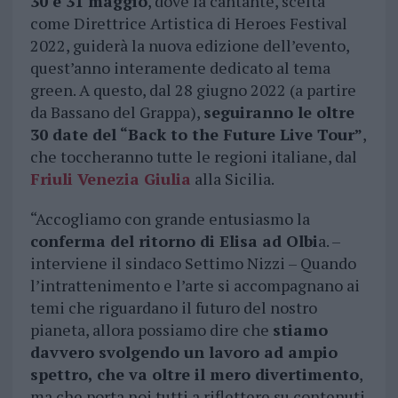
30 e 31 maggio
, dove la cantante, scelta
come Direttrice Artistica di Heroes Festival
2022, guiderà la nuova edizione dell’evento,
quest’anno interamente dedicato al tema
green. A questo, dal 28 giugno 2022 (a partire
da Bassano del Grappa),
seguiranno le oltre
30 date del “Back to the Future Live Tour”
,
che toccheranno tutte le regioni italiane, dal
Friuli Venezia Giulia
alla Sicilia.
“Accogliamo con grande entusiasmo la
conferma del ritorno di Elisa ad Olbi
a. –
interviene il sindaco Settimo Nizzi – Quando
l’intrattenimento e l’arte si accompagnano ai
temi che riguardano il futuro del nostro
pianeta, allora possiamo dire che
stiamo
davvero svolgendo un lavoro ad ampio
spettro, che va oltre il mero divertimento
,
ma che porta noi tutti a riflettere su contenuti