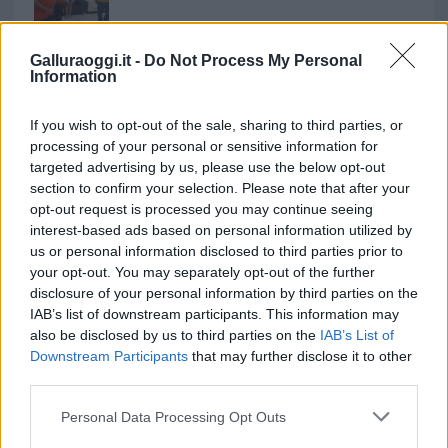
Andrea Mura conquista Palau: grande
Galluraoggi.it -
Do Not Process My Personal
partecipazione per il suo racconto
Information
Calangianus, allarme sul centro accoglienza
If you wish to opt-out of the sale, sharing to third parties, or
processing of your personal or sensitive information for
minori, Albieri: “Episodi gravissimi”
targeted advertising by us, please use the below opt-out
section to confirm your selection. Please note that after your
Gallura, finti clienti svuotano le suite: furto da
opt-out request is processed you may continue seeing
interest-based ads based on personal information utilized by
50mila nel resort
us or personal information disclosed to third parties prior to
your opt-out. You may separately opt-out of the further
Meteo Olbia 7 agosto, sole e caldo tornano
disclosure of your personal information by third parties on the
IAB’s list of downstream participants. This information may
protagonisti
also be disclosed by us to third parties on the
IAB’s List of
Downstream Participants
that may further disclose it to other
Test tunnel Olbia: rampe chiuse ancora fino a
third parties.
fine agosto
Please note that this website/app uses one or more Google
Personal Data Processing Opt Outs
services and may gather and store information including but