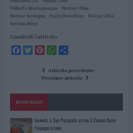
Emanuela Loi
Fidapa Olbia
Filiberto Mastrapasqua
Notizie Olbia
Notizie Sardegna
Paolo Borsellino
Polizia Olbia
Settimo Nizzi
Condividi l'articolo
F
T
Pi
W
S
a
w
n
h
h
ce
it
te
at
a
Articolo precedente
b
te
re
s
re
Prossimo articolo
o
r
st
A
o
p
NOTIZIE RECENTI
k
p
Incendi, a San Pasquale arriva il Campo Base:
l’inaugurazione