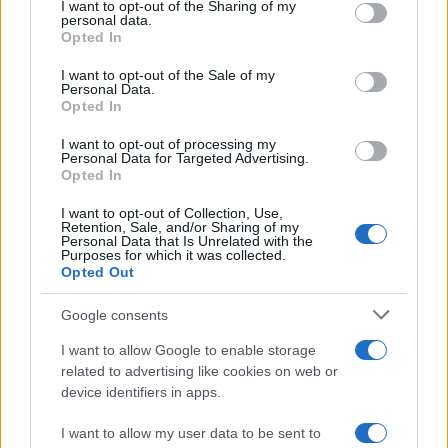
not limited to your visit or usage behaviour. You may click to
I want to opt-out of the Sharing of my
Aggius conquista la classifica delle mete più
personal data.
grant or deny consent to Google and its third-party tags to
Opted In
amate dell’estate 2026
use your data for below specified purposes in below Google
consent section.
I want to opt-out of the Sale of my
Personal Data.
Opted In
I want to opt-out of processing my
Personal Data for Targeted Advertising.
Opted In
I want to opt-out of Collection, Use,
Retention, Sale, and/or Sharing of my
Personal Data that Is Unrelated with the
Purposes for which it was collected.
Opted Out
NECROLOGIE
Google consents
I want to allow Google to enable storage
Mario Malu
related to advertising like cookies on web or
device identifiers in apps.
I want to allow my user data to be sent to
Paolo Pinna