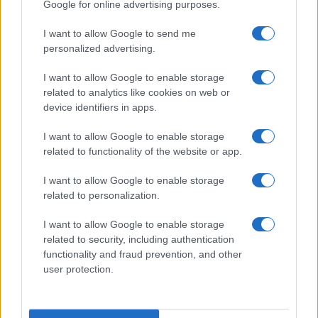
Google for online advertising purposes.
I want to allow Google to send me
personalized advertising.
Martina Agostina Diturco
I want to allow Google to enable storage
related to analytics like cookies on web or
device identifiers in apps.
I nostri cari
I want to allow Google to enable storage
related to functionality of the website or app.
I nostri cari
I want to allow Google to enable storage
related to personalization.
I want to allow Google to enable storage
I nostri cari
related to security, including authentication
functionality and fraud prevention, and other
user protection.
Giovannimaria Cabras