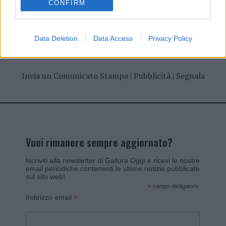
CONFIRM
Data Deletion
Data Access
Privacy Policy
Invia un Comunicato Stampa
|
Pubblicità
|
Segnala
Vuoi rimanere sempre aggiornato?
Iscriviti alla newsletter di Gallura Oggi e ricevi le nostre
email periodiche contenenti le ultime notizie pubblicate
sul sito web!
*
campo obbligatorio
*
Indirizzo email