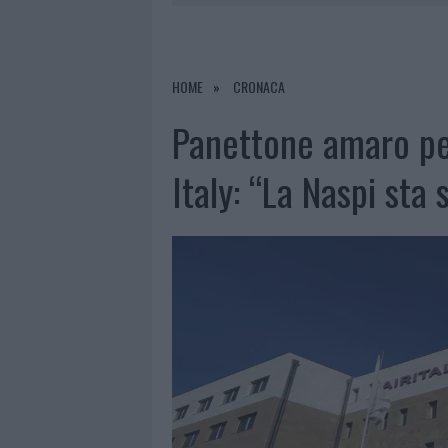
7 AGOSTO 2026
|
CALANGIANUS, DOPO LE POLEMIC
7 AGOSTO 2026
|
OLBIA, DIVIETO DI SOSTA CONT
7 AGOSTO 2026
|
PAUSA CAFFÈ IMPECCABILE: COME 
HOME
CRONACA
7 AGOSTO 2026
|
LE PREVISIONI METEO PER IL WEE
Panettone amaro per
Italy: “La Naspi sta