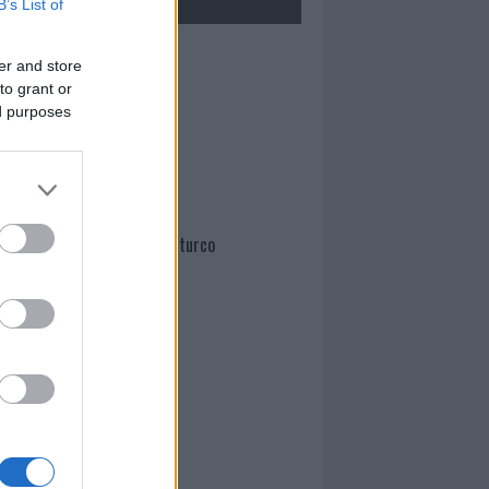
B’s List of
Mario Malu
er and store
to grant or
ed purposes
Paolo Pinna
Martina Agostina Diturco
I nostri cari
I nostri cari