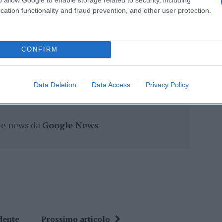
ro +39 345 356 7512
cation functionality and fraud prevention, and other user protection.
CONFIRM
eale?
gram di GalluraOggi.it
Data Deletion
Data Access
Privacy Policy
ime news da
Google News
dente
Prossimo articolo