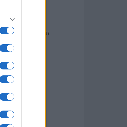
I nostri cari
Giovannimaria Cabras