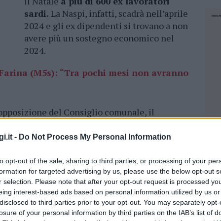
il Natale
a più di 600 ex lavoratori
sardi.
La Naspi, infatti, scadrà nell’aprile
2024 e gli ex dipendenti si trovano a non
avere più un sostegno economico nel
2024.
, Farina (M5s): “Tra pochi mesi non avranno
’opposizione del Consiglio comunale, il
to l’articolo 3 della Costituzione dove
tutti i
ignità sociale
. E ha parlato di un trattamento
i.it -
Do Not Process My Personal Information
iversamente da quelli di Alitalia non sono stati
ti a casa.
to opt-out of the sale, sharing to third parties, or processing of your per
formation for targeted advertising by us, please use the below opt-out s
r selection. Please note that after your opt-out request is processed y
stati completamente dimenticati
– dichiara
eing interest-based ads based on personal information utilized by us or
 tra aprile e settembre 2024, non si intravede
disclosed to third parties prior to your opt-out. You may separately opt-
er loro. Si tratta soprattutto dei lavori nel
losure of your personal information by third parties on the IAB’s list of
NEC
 della pensione
ma che non ancora non hanno