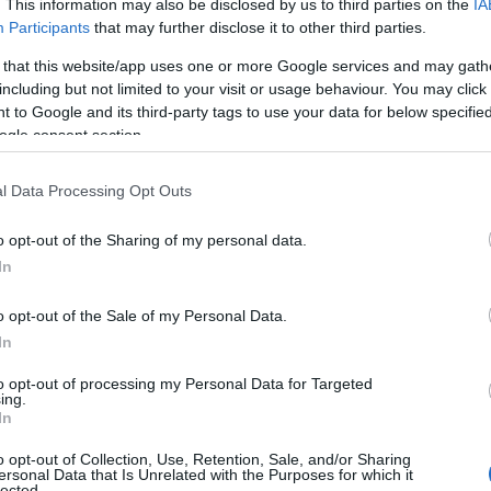
. This information may also be disclosed by us to third parties on the
IA
tri tra i 40 e i 50 anni. Nonostante le
Participants
that may further disclose it to other third parties.
e saranno reintegrati nel settore, a meno che
 that this website/app uses one or more Google services and may gath
ciando l’Isola”.
including but not limited to your visit or usage behaviour. You may click 
 to Google and its third-party tags to use your data for below specifi
daco di Olbia,
Settimo Nizzi
, per esercitare
ogle consent section.
revole azione politica necessaria
per fare in
iutate in qualche modo. Anche sollecitando le
l Data Processing Opt Outs
a Geasar o quelle che attualmente operano nel
riale.
o opt-out of the Sharing of my personal data.
In
la mozione
promettendo il suo impegno
per
re loro delle opportunità adeguate. “Vi direi
o opt-out of the Sale of my Personal Data.
 Nizzi – ma faremo quanto ci permetterà, non
In
vicinanza dei nostri rappresentanti politici a
to opt-out of processing my Personal Data for Targeted
bbiamo anche un’occasione importante nel
ing.
In
vicinissime elezioni regionali ed europee e non
dati di far assumere questo importante
o opt-out of Collection, Use, Retention, Sale, and/or Sharing
ersonal Data that Is Unrelated with the Purposes for which it
lected.