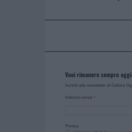
b
te
re
s
re
o
r
st
A
o
p
k
p
Vuoi rimanere sempre agg
Iscriviti alla newsletter di Gallura O
*
Indirizzo email
Privacy