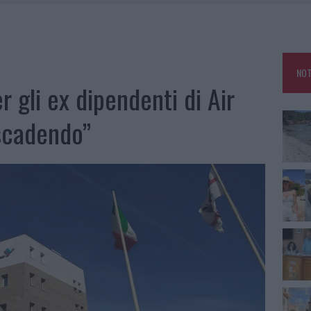
HE IL CENTRO ACCOGLIENZA MINORI CHIUDE
RO SPACCIO E DEGRADO: ESPLODE LA PROTESTA
SCEGLIERE LA SOLUZIONE IDEALE PER LA CASA E L’UFFICIO
NOT
KEND A OLBIA E IN GALLURA
 gli ex dipendenti di Air
 scadendo”