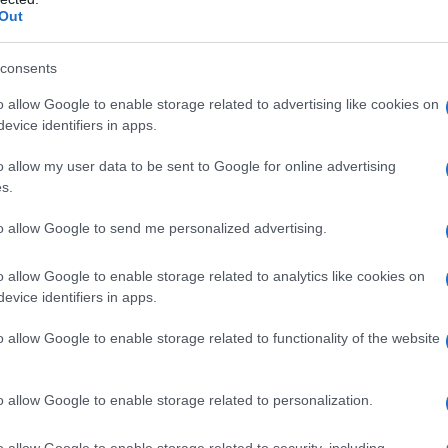
Out
consents
azionali?
o allow Google to enable storage related to advertising like cookies on
evice identifiers in apps.
 mese
cliccando
qui
o allow my user data to be sent to Google for online advertising
s.
to allow Google to send me personalized advertising.
do nella sezione
Login
dal menù del sito o
o allow Google to enable storage related to analytics like cookies on
evice identifiers in apps.
o allow Google to enable storage related to functionality of the website
iglio Comunale Olbia
Dipendenti Air Italy
o allow Google to enable storage related to personalization.
lazioni, i tuoi video e le tue foto
o allow Google to enable storage related to security, including