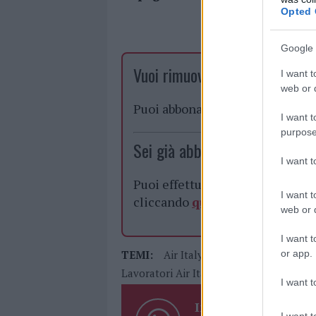
Opted 
Google 
Vuoi rimuovere le pubblicità n
I want t
web or d
Puoi abbonarti a
soli € 1,10 al
I want t
purpose
Sei già abbonato?
I want 
Puoi effettuare l'accesso andan
I want t
cliccando
qui
web or d
I want t
or app.
TEMI:
Air Italy
Air Italy Olbia
Cons
Lavoratori Air Italy
Notizie Olbia
I want t
Inviaci le tue segna
I want t