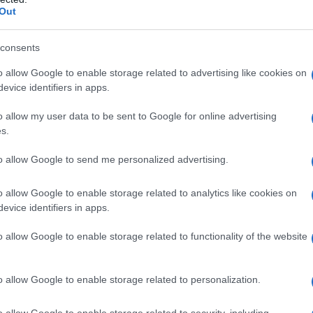
.
Voli in arrivo e in partenza hanno subito
Out
ell’aeroporto non è stata intaccata. Nel
bero è caduto sopra un’auto parcheggiata,
consents
o allow Google to enable storage related to advertising like cookies on
evice identifiers in apps.
sata da diversi disagi sul traffico poiché l’Anas
Questi interventi di manutenzione straordinaria
o allow my user data to be sent to Google for online advertising
 fondamentali per garantire sempre la massima
s.
no creato polemiche e disagi sulla circolazione
to allow Google to send me personalized advertising.
izzato da una maxi operazione dei carabinieri,
o allow Google to enable storage related to analytics like cookies on
 Vittorio Veneto. I militari della compagnia di
evice identifiers in apps.
i controllo straordinario del territorio. Servizi
o allow Google to enable storage related to functionality of the website
impiego, oltre ai militari della locale stazione
dell’Arma che hanno controllato i punti
o allow Google to enable storage related to personalization.
ieri di Porto San Paolo e i militari del Nucleo
o allow Google to enable storage related to security, including