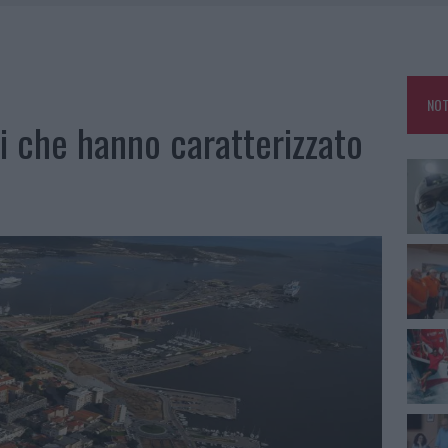
NO LE SUITE: FURTO DA 50MILA NEL RESORT
MEDICALE AVANZATA IN EUROPA: CLASSIFICA DEI 5 CENTRI DI RIFERIMENTO
NOT
A IL CAMPO BASE: L’INAUGURAZIONE
ti che hanno caratterizzato
: GRANDE PARTECIPAZIONE PER IL SUO RACCONTO