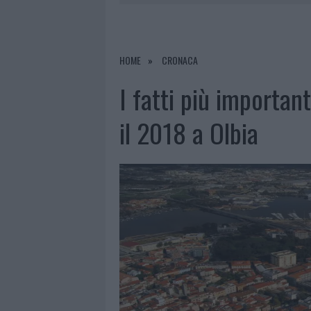
6 AGOSTO 2026
|
GALLURA, FINTI CLIENTI SVUOTA
7 AGOSTO 2026
|
MIGLIORI CLINICHE DI ESTETICA 
PER I TRATTAMENTI LASER NON INVASIVI
HOME
CRONACA
6 AGOSTO 2026
|
INCENDI, A SAN PASQUALE ARRIV
I fatti più importan
6 AGOSTO 2026
|
ANDREA MURA CONQUISTA PALAU
il 2018 a Olbia