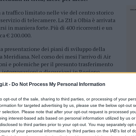
 a traffico limitato nelle vie del centro storico
 servizio di telecamere. La Ztl a Olbia è arrivata
arsi in maniera forte. Più di 400 ricorrenti e un
rca € 200.000.
a presentazione dei piani di sviluppo della
a Meridiana. Nel corso dei mesi l’arrivo di Air
oni e polemiche per il presunto trasferimento
i, interrogazioni e discussioni in Regione
esso: il trasferimento di 20 lavoratori su 51.
i.it -
Do Not Process My Personal Information
ni politiche che hanno visto l’elezione di
to opt-out of the sale, sharing to third parties, or processing of your per
le di Olbia.
formation for targeted advertising by us, please use the below opt-out s
r selection. Please note that after your opt-out request is processed y
o Olbia, in particolare l’aeroporto dismesso di
eing interest-based ads based on personal information utilized by us or
 il suo nuovo film ambientato nella seconda
disclosed to third parties prior to your opt-out. You may separately opt-
le e maggio ha aperto i set e le riprese sono
losure of your personal information by third parties on the IAB’s list of
NEC