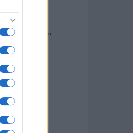
I nostri cari
Giovannimaria Cabras