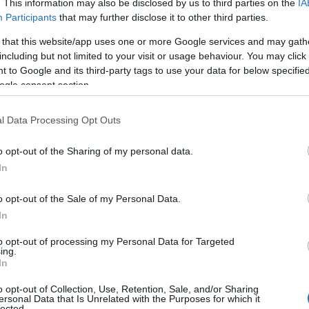
rande importanza per la città.
. This information may also be disclosed by us to third parties on the
IA
Participants
that may further disclose it to other third parties.
tata eseguita una vasta operazione della Polizia
 that this website/app uses one or more Google services and may gath
 distrettuale antimafia e antiterrorismo di
including but not limited to your visit or usage behaviour. You may click 
 della questura di Sassari ha arrestato diverse
 to Google and its third-party tags to use your data for below specifi
 dell’estremismo islamico stanziati da tempo
ogle consent section.
l Data Processing Opt Outs
uovo polo commerciale a Olbia. Un centro
anno rivoluzionato la zona e che puntano a
o opt-out of the Sharing of my personal data.
di Olbia.
In
re giorni di festa per un’estate olbiese
o opt-out of the Sale of my Personal Data.
uaggi, dell’enogastronomia e delle moto, con
In
uesti erano gli ingredienti principali
to opt-out of processing my Personal Data for Targeted
e ha coinvolto la nostra città dal 20 al 22
ing.
In
o opt-out of Collection, Use, Retention, Sale, and/or Sharing
ica di fulmini ha colpito la città di Olbia, in
ersonal Data that Is Unrelated with the Purposes for which it
lected.