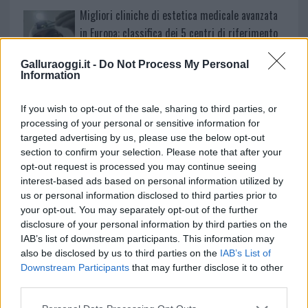
Migliori cliniche di estetica medicale avanzata
in Europa: classifica dei 5 centri di riferimento
pe…
Galluraoggi.it -
Do Not Process My Personal
Incendi, a San Pasquale arriva il Campo Base:
Information
l’inaugurazione
If you wish to opt-out of the sale, sharing to third parties, or
processing of your personal or sensitive information for
Andrea Mura conquista Palau: grande
targeted advertising by us, please use the below opt-out
partecipazione per il suo racconto
section to confirm your selection. Please note that after your
opt-out request is processed you may continue seeing
interest-based ads based on personal information utilized by
Calangianus, allarme sul centro accoglienza
us or personal information disclosed to third parties prior to
minori, Albieri: “Episodi gravissimi”
your opt-out. You may separately opt-out of the further
disclosure of your personal information by third parties on the
IAB’s list of downstream participants. This information may
Gallura, finti clienti svuotano le suite: furto da
also be disclosed by us to third parties on the
IAB’s List of
50mila nel resort
Downstream Participants
that may further disclose it to other
third parties.
Meteo Olbia 7 agosto, sole e caldo tornano
Please note that this website/app uses one or more Google