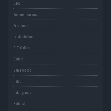
Olbia
Tempio Pausania
Arzachena
La Maddalena
S. T. Gallura
Budoni
San Teodoro
Palau
Calangianus
Buddusò