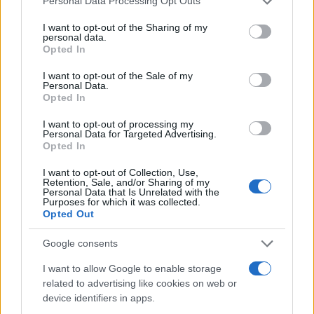
Personal Data Processing Opt Outs
services and may gather and store information including but
protagonisti
not limited to your visit or usage behaviour. You may click to
I want to opt-out of the Sharing of my
personal data.
grant or deny consent to Google and its third-party tags to
Opted In
Test tunnel Olbia: rampe chiuse ancora fino a
use your data for below specified purposes in below Google
consent section.
fine agosto
I want to opt-out of the Sale of my
Personal Data.
Opted In
I want to opt-out of processing my
Personal Data for Targeted Advertising.
Opted In
I want to opt-out of Collection, Use,
Retention, Sale, and/or Sharing of my
Personal Data that Is Unrelated with the
Purposes for which it was collected.
Opted Out
Google consents
NECROLOGIE
I want to allow Google to enable storage
related to advertising like cookies on web or
Mario Malu
device identifiers in apps.