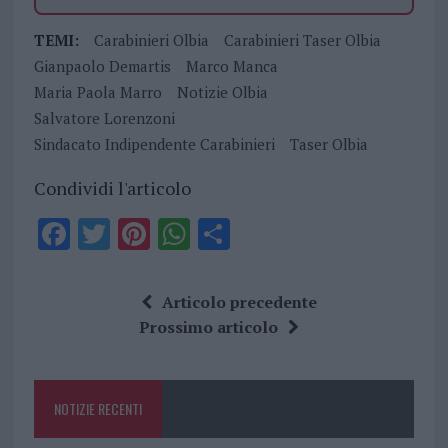
TEMI:
Carabinieri Olbia
Carabinieri Taser Olbia
Gianpaolo Demartis
Marco Manca
Maria Paola Marro
Notizie Olbia
Salvatore Lorenzoni
Sindacato Indipendente Carabinieri
Taser Olbia
Condividi l'articolo
F
T
Pi
W
S
a
w
n
h
h
ce
it
te
at
a
Articolo precedente
b
te
re
s
re
Prossimo articolo
o
r
st
A
o
p
NOTIZIE RECENTI
k
p