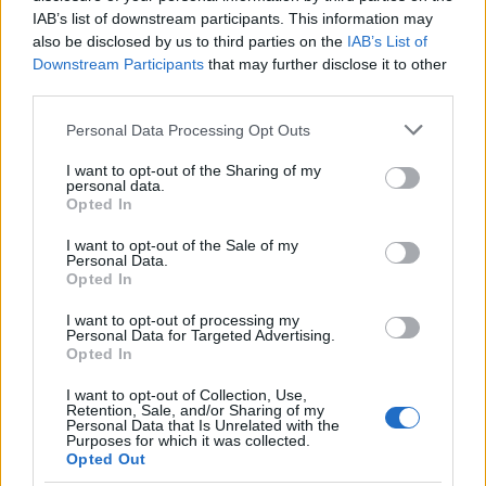
cliccando
qui
IAB’s list of downstream participants. This information may
also be disclosed by us to third parties on the
IAB’s List of
Downstream Participants
that may further disclose it to other
Sei già abbonato?
third parties.
Please note that this website/app uses one or more Google
Personal Data Processing Opt Outs
Puoi effettuare l'accesso andando nella
services and may gather and store information including but
sezione
Login
dal menù del sito o
not limited to your visit or usage behaviour. You may click to
I want to opt-out of the Sharing of my
personal data.
cliccando
qui
grant or deny consent to Google and its third-party tags to
Opted In
use your data for below specified purposes in below Google
consent section.
I want to opt-out of the Sale of my
Personal Data.
TEMI:
Antonio Moro
Arts Olbia
ASPO Olbia
Opted In
Bus Olbia
Comune Di Olbia
Ferrasgosto Olbia
I want to opt-out of processing my
Notizie Olbia
Ordinanze Olbia
Red Valley
Personal Data for Targeted Advertising.
Opted In
Red Valley 2023
Setrtimo Nizzi
Trasporti Olbia
Treni Olbia
I want to opt-out of Collection, Use,
Retention, Sale, and/or Sharing of my
Personal Data that Is Unrelated with the
Notizie in tempo reale?
Purposes for which it was collected.
Opted Out
Entra nel canale telegram di