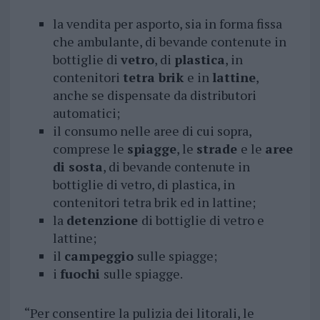
la vendita per asporto, sia in forma fissa
che ambulante, di bevande contenute in
bottiglie di
vetro
, di
plastica
, in
contenitori
tetra brik
e in
lattine
,
anche se dispensate da distributori
automatici;
il consumo nelle aree di cui sopra,
comprese le
spiagge
, le
strade
e le
aree
di sosta
, di bevande contenute in
bottiglie di vetro, di plastica, in
contenitori tetra brik ed in lattine;
la
detenzione
di bottiglie di vetro e
lattine;
il
campeggio
sulle spiagge;
i
fuochi
sulle spiagge.
“Per consentire la pulizia dei litorali, le