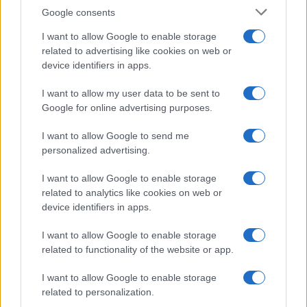
GalluraOggi.it
Google consents
I want to allow Google to enable storage
related to advertising like cookies on web or
device identifiers in apps.
Inviaci le tue segnalazioni,
i tuoi video e le tue foto
I want to allow my user data to be sent to
Su WhatsApp al numero +39
Google for online advertising purposes.
345 356 7512
I want to allow Google to send me
personalized advertising.
I want to allow Google to enable storage
related to analytics like cookies on web or
Ricevi le nostre ultime news
device identifiers in apps.
I want to allow Google to enable storage
da
Google News
related to functionality of the website or app.
I want to allow Google to enable storage
Condividi l'articolo
related to personalization.