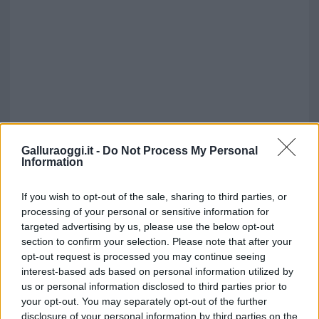
Galluraoggi.it -
Do Not Process My Personal
Information
If you wish to opt-out of the sale, sharing to third parties, or
processing of your personal or sensitive information for
targeted advertising by us, please use the below opt-out
section to confirm your selection. Please note that after your
opt-out request is processed you may continue seeing
interest-based ads based on personal information utilized by
Vuoi rimuovere le pubblicità nazionali?
us or personal information disclosed to third parties prior to
your opt-out. You may separately opt-out of the further
Puoi abbonarti a
soli € 1,10 al mese
disclosure of your personal information by third parties on the