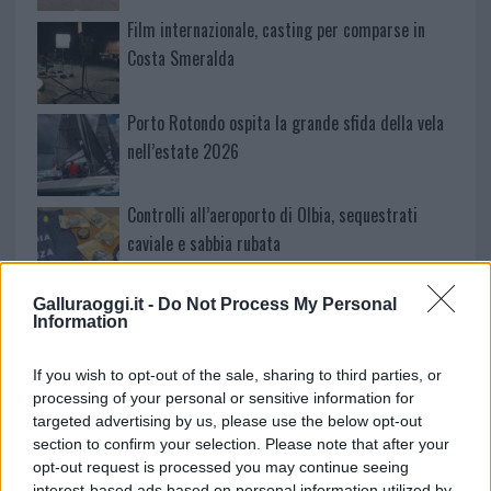
Film internazionale, casting per comparse in
Costa Smeralda
Porto Rotondo ospita la grande sfida della vela
nell’estate 2026
Controlli all’aeroporto di Olbia, sequestrati
caviale e sabbia rubata
Galluraoggi.it -
Do Not Process My Personal
Migliori cliniche di estetica medicale avanzata
Information
in Europa: classifica dei 5 centri di riferimento
pe…
If you wish to opt-out of the sale, sharing to third parties, or
Incendi, a San Pasquale arriva il Campo Base:
processing of your personal or sensitive information for
targeted advertising by us, please use the below opt-out
l’inaugurazione
section to confirm your selection. Please note that after your
opt-out request is processed you may continue seeing
interest-based ads based on personal information utilized by