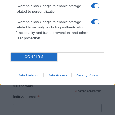
I want to allow Google to enable storage
related to personalization.
I want to allow Google to enable storage
related to security, including authentication
functionality and fraud prevention, and other
Invia un Comunicato Stampa
|
Pubblicità
|
Segnala
user protection.
CONFIRM
Vuoi rimanere sempre aggiornato?
Data Deletion
Data Access
Privacy Policy
Iscriviti alla newsletter di Gallura Oggi e ricevi le nostre
email periodiche contenenti le ultime notizie pubblicate
sul sito web!
*
campo obbligatorio
*
Indirizzo email