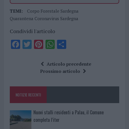
TEMI:
Corpo Forestale Sardegna
Quarantena Coronavirus Sardegna
Condividi l'articolo
F
T
Pi
W
S
a
w
n
h
h
ce
it
te
at
a
Articolo precedente
b
te
re
s
re
Prossimo articolo
o
r
st
A
o
p
NOTIZIE RECENTI
k
p
Nuovi stalli residenti a Palau, il Comune
completa l’iter