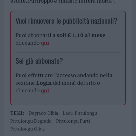
estate. Purtroppo è rimasto lettera morta”.
Vuoi rimuovere le pubblicità nazionali?
Puoi abbonarti a
soli € 1,10 al mese
cliccando
qui
Sei già abbonato?
Puoi effettuare l'accesso andando nella
sezione
Login
dal menù del sito o
cliccando
qui
TEMI:
Degrado Olbia
Ladri Pittulongu
Pittulongu Degrado
Pittulongu Furti
Pittulongu Olbia