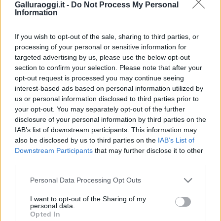
Galluraoggi.it -
Do Not Process My Personal
Calangianus, allarme sul centro accoglienza
Information
minori, Albieri: “Episodi gravissimi”
If you wish to opt-out of the sale, sharing to third parties, or
processing of your personal or sensitive information for
Gallura, finti clienti svuotano le suite: furto da
targeted advertising by us, please use the below opt-out
50mila nel resort
section to confirm your selection. Please note that after your
opt-out request is processed you may continue seeing
interest-based ads based on personal information utilized by
Meteo Olbia 7 agosto, sole e caldo tornano
us or personal information disclosed to third parties prior to
protagonisti
your opt-out. You may separately opt-out of the further
disclosure of your personal information by third parties on the
IAB’s list of downstream participants. This information may
Test tunnel Olbia: rampe chiuse ancora fino a
also be disclosed by us to third parties on the
IAB’s List of
fine agosto
Downstream Participants
that may further disclose it to other
third parties.
Aggius conquista la classifica delle mete più
Please note that this website/app uses one or more Google
Personal Data Processing Opt Outs
services and may gather and store information including but
amate dell’estate 2026
not limited to your visit or usage behaviour. You may click to
I want to opt-out of the Sharing of my
personal data.
grant or deny consent to Google and its third-party tags to
Opted In
use your data for below specified purposes in below Google