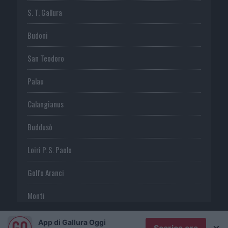
S. T. Gallura
Budoni
San Teodoro
Palau
Calangianus
Buddusò
Loiri P. S. Paolo
Golfo Aranci
Monti
Telti
App di Gallura Oggi
×
Scarica ora