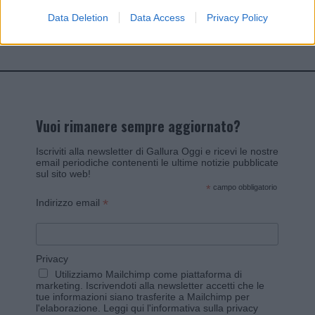
Data Deletion
Data Access
Privacy Policy
Invia un Comunicato Stampa
|
Pubblicità
|
Segnala
Vuoi rimanere sempre aggiornato?
Iscriviti alla newsletter di Gallura Oggi e ricevi le nostre
email periodiche contenenti le ultime notizie pubblicate
sul sito web!
*
campo obbligatorio
*
Indirizzo email
Privacy
Utilizziamo Mailchimp come piattaforma di
marketing. Iscrivendoti alla newsletter accetti che le
tue informazioni siano trasferite a Mailchimp per
l'elaborazione.
Leggi qui l'informativa sulla privacy