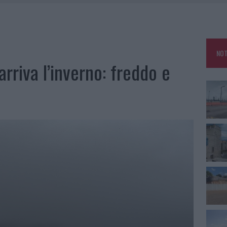
A OLBIA, LA PRIMA AL MOLO BRIN È UN SUCCESSO
USE ANCORA FINO A FINE AGOSTO
CA DELLE METE PIÙ AMATE DELL’ESTATE 2026
NOT
ARMORA, PARCHEGGIO PROVVISORIO A LA MADDALENA
arriva l’inverno: freddo e