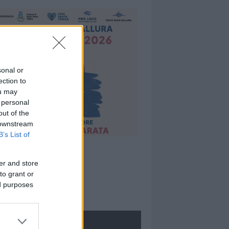
sonal or
ection to
ou may
 personal
out of the
 downstream
B’s List of
er and store
to grant or
ed purposes
ROLOGIE