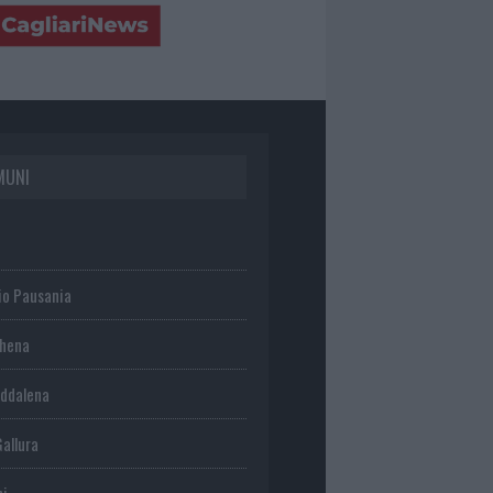
MUNI
io Pausania
chena
ddalena
Gallura