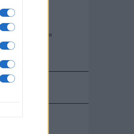
I nostri cari
Giovannimaria Cabras