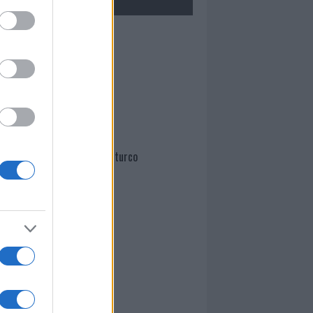
Mario Malu
Paolo Pinna
Martina Agostina Diturco
I nostri cari
I nostri cari