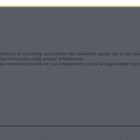
ggi e ricevi le nostre email periodiche contenenti le ultime notizie pubbli
aforma di marketing. Iscrivendoti alla newsletter accetti che le tue info
qui l'informativa sulla privacy di Mailchimp
.
siasi momento facendo clic sul collegamento nel piè di pagina delle nostr