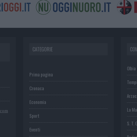
CATEGORIE
CO
Olbia
Prima pagina
Temp
Cronaca
Arza
Economia
La Ma
.com
Sport
S. T. 
Eventi