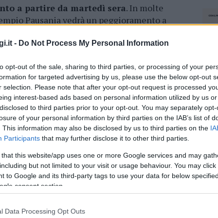
to a partire da martedì sera
. In molte
 Tempio Pausania vedrà un peggioramento a
 alla giornata di mercoledì, dove verso la sera
oni a carattere nevoso e temperature di
i.it -
Do Not Process My Personal Information
anche a Olbia ma pioverà solo mercoledì.
to opt-out of the sale, sharing to third parties, or processing of your per
ogo a
nevicate sulle colline
, soprattutto nel
formation for targeted advertising by us, please use the below opt-out s
r selection. Please note that after your opt-out request is processed y
tra mercoledì e giovedì, ci sarà un
eing interest-based ads based on personal information utilized by us or
strale, pioggia e
neve sui rilievi da 500
disclosed to third parties prior to your opt-out. You may separately opt-
losure of your personal information by third parties on the IAB’s list of
. This information may also be disclosed by us to third parties on the
IA
Participants
that may further disclose it to other third parties.
 that this website/app uses one or more Google services and may gath
including but not limited to your visit or usage behaviour. You may click 
 to Google and its third-party tags to use your data for below specifi
ogle consent section.
dente
Prossimo articolo
l Data Processing Opt Outs
NEC