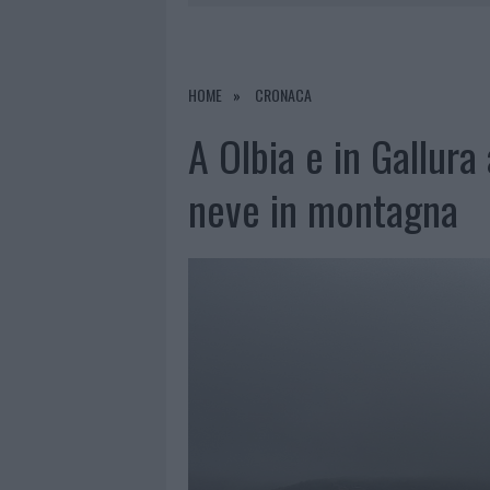
6 AGOSTO 2026
|
NOTRE-DAME DE PARIS CONQUIST
6 AGOSTO 2026
|
TEST TUNNEL OLBIA: RAMPE CHI
6 AGOSTO 2026
|
AGGIUS CONQUISTA LA CLASSIFI
HOME
CRONACA
6 AGOSTO 2026
|
NUOVI POSTI AUTO IN VIA LA M
A Olbia e in Gallura 
neve in montagna