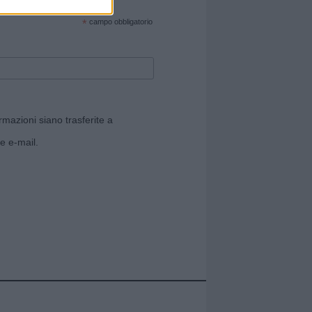
cate sul sito web!
*
campo obbligatorio
rmazioni siano trasferite a
e e-mail.