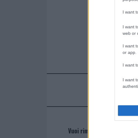
I want 
I want t
web or d
I want t
or app.
I want t
I want t
authenti
Vuoi rimanere sempre agg