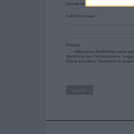
Iscriviti alla newsletter di Gallura O
*
Indirizzo email
Privacy
Utilizziamo Mailchimp come piatt
Mailchimp per l'elaborazione.
Leggi 
Potrai annullare l'iscrizione in qual