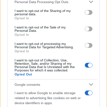
Please note that this website/app uses one or more Google
Personal Data Processing Opt Outs
services and may gather and store information including but
Incendi, a San Pasquale arriva il Campo Base:
not limited to your visit or usage behaviour. You may click to
I want to opt-out of the Sharing of my
l’inaugurazione
personal data.
grant or deny consent to Google and its third-party tags to
Opted In
use your data for below specified purposes in below Google
consent section.
I want to opt-out of the Sale of my
Andrea Mura conquista Palau: grande
Personal Data.
partecipazione per il suo racconto
Opted In
I want to opt-out of processing my
Personal Data for Targeted Advertising.
Calangianus, allarme sul centro accoglienza
Opted In
minori, Albieri: “Episodi gravissimi”
I want to opt-out of Collection, Use,
Retention, Sale, and/or Sharing of my
Personal Data that Is Unrelated with the
Gallura, finti clienti svuotano le suite: furto da
Purposes for which it was collected.
Opted Out
50mila nel resort
Google consents
Meteo Olbia 7 agosto, sole e caldo tornano
I want to allow Google to enable storage
protagonisti
related to advertising like cookies on web or
device identifiers in apps.