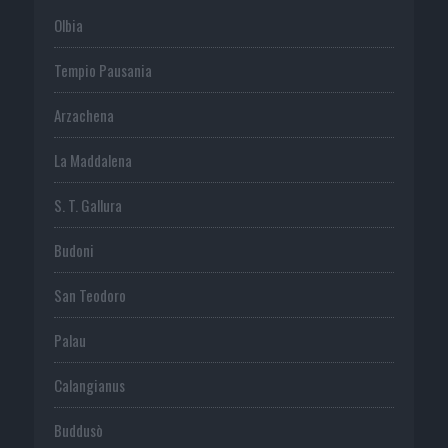
Olbia
Tempio Pausania
Arzachena
La Maddalena
S. T. Gallura
Budoni
San Teodoro
Palau
Calangianus
Buddusò