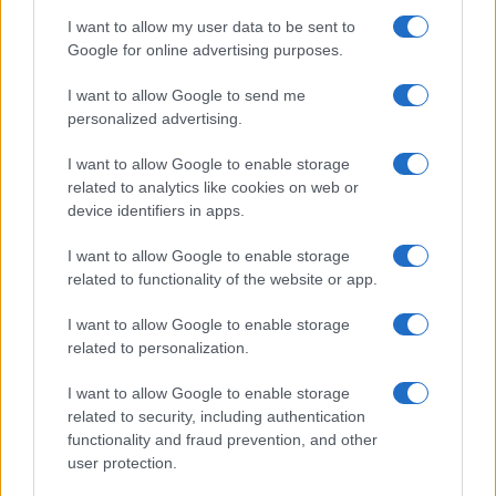
Test tunnel Olbia: rampe chiuse ancora fino a
I want to allow my user data to be sent to
fine agosto
Google for online advertising purposes.
I want to allow Google to send me
Aggius conquista la classifica delle mete più
personalized advertising.
amate dell’estate 2026
I want to allow Google to enable storage
related to analytics like cookies on web or
device identifiers in apps.
I want to allow Google to enable storage
related to functionality of the website or app.
I want to allow Google to enable storage
related to personalization.
I want to allow Google to enable storage
NECROLOGIE
related to security, including authentication
functionality and fraud prevention, and other
user protection.
Mario Malu