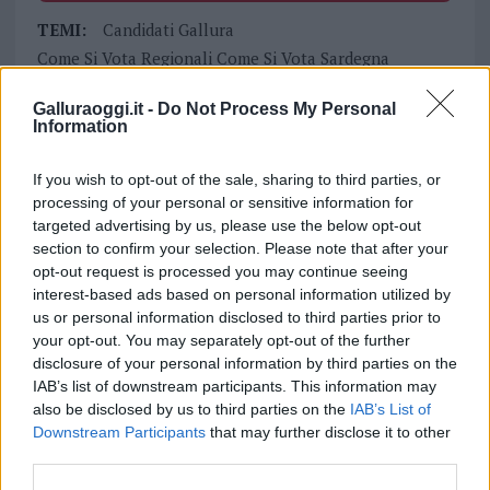
TEMI:
Candidati Gallura
Come Si Vota Regionali Come Si Vota Sardegna
Elezioni Gallura
Notizie Gallura
Galluraoggi.it -
Do Not Process My Personal
Premio Di Maggioranza
Regionali 2024
Information
Regionali Gallura
Regionali Sardegna
Sbarramento Regionali
Voto Disgiunto Regionali
If you wish to opt-out of the sale, sharing to third parties, or
processing of your personal or sensitive information for
Condividi l'articolo
targeted advertising by us, please use the below opt-out
section to confirm your selection. Please note that after your
F
T
Pi
W
S
opt-out request is processed you may continue seeing
a
w
n
h
h
interest-based ads based on personal information utilized by
us or personal information disclosed to third parties prior to
ce
it
te
at
a
your opt-out. You may separately opt-out of the further
Articolo precedente
b
te
re
s
re
disclosure of your personal information by third parties on the
Prossimo articolo
IAB’s list of downstream participants. This information may
o
r
st
A
also be disclosed by us to third parties on the
IAB’s List of
o
p
Downstream Participants
that may further disclose it to other
third parties.
NOTIZIE RECENTI
k
p