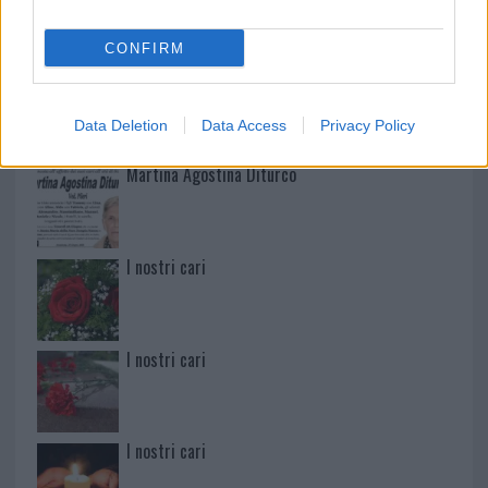
CONFIRM
Paolo Pinna
Data Deletion
Data Access
Privacy Policy
Martina Agostina Diturco
I nostri cari
I nostri cari
I nostri cari