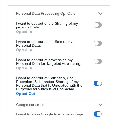
third parties.
Su WhatsApp al numero +39
345 356 7512
Please note that this website/app uses one or more Google
Personal Data Processing Opt Outs
services and may gather and store information including but
not limited to your visit or usage behaviour. You may click to
I want to opt-out of the Sharing of my
personal data.
grant or deny consent to Google and its third-party tags to
Opted In
use your data for below specified purposes in below Google
consent section.
Ricevi le nostre ultime news
I want to opt-out of the Sale of my
Personal Data.
Opted In
da
Google News
I want to opt-out of processing my
Personal Data for Targeted Advertising.
Opted In
Condividi l'articolo
I want to opt-out of Collection, Use,
Retention, Sale, and/or Sharing of my
F
T
Pi
W
S
Personal Data that Is Unrelated with the
Purposes for which it was collected.
a
w
n
h
h
Opted Out
ce
it
te
at
a
Google consents
Articolo precedente
b
te
re
s
re
Prossimo articolo
I want to allow Google to enable storage