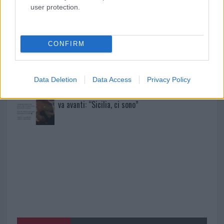
Sangue, musica e solidarietà con Avis Olbia al
user protection.
Delta Center
CONFIRM
Meteo Olbia 9 agosto, temperature in calo
Data Deletion
Data Access
Privacy Policy
Salmo finisce in ospedale a Catania, ma il tour
va avanti: “Sicilia, ci sono”