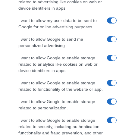
o
r
st
A
related to advertising like cookies on web or
device identifiers in apps.
o
p
NOTIZIE RECENTI
k
p
I want to allow my user data to be sent to
Google for online advertising purposes.
Controlli rafforzati in Costa Smeralda, 20
I want to allow Google to send me
arresti e 135 denunce
personalized advertising.
I want to allow Google to enable storage
Tre milioni di euro dalla Provincia Gallura per
related to analytics like cookies on web or
nuove aule nelle scuole di Olbia
device identifiers in apps.
I want to allow Google to enable storage
Incidente sulla provinciale 125, paura tra Olbia e
related to functionality of the website or app.
Arzachena
I want to allow Google to enable storage
related to personalization.
Incidente sulla strada provinciale ad Arzachena,
un ferito
I want to allow Google to enable storage
related to security, including authentication
functionality and fraud prevention, and other