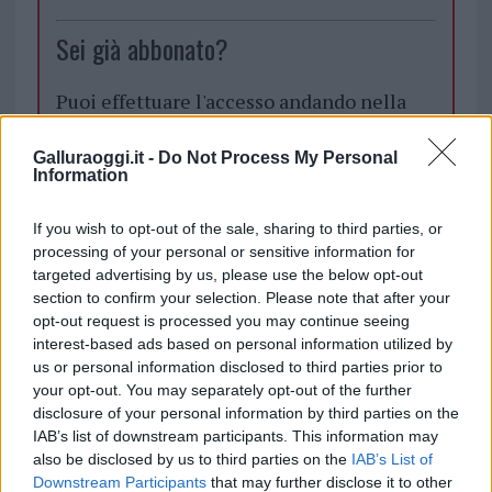
Sei già abbonato?
Puoi effettuare l'accesso andando nella
sezione
Login
dal menù del sito o
cliccando
qui
Galluraoggi.it -
Do Not Process My Personal
Information
If you wish to opt-out of the sale, sharing to third parties, or
TEMI:
Fabrizio Rocca
processing of your personal or sensitive information for
targeted advertising by us, please use the below opt-out
Notizie in tempo reale?
section to confirm your selection. Please note that after your
Entra nel canale telegram di
opt-out request is processed you may continue seeing
GalluraOggi.it
interest-based ads based on personal information utilized by
us or personal information disclosed to third parties prior to
your opt-out. You may separately opt-out of the further
disclosure of your personal information by third parties on the
IAB’s list of downstream participants. This information may
Inviaci le tue segnalazioni,
also be disclosed by us to third parties on the
IAB’s List of
i tuoi video e le tue foto
Downstream Participants
that may further disclose it to other