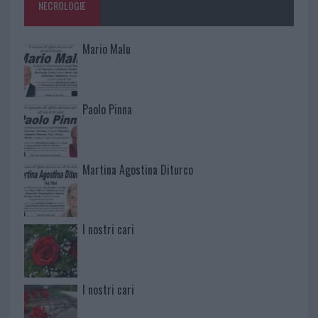
NECROLOGIE
Mario Malu
Paolo Pinna
Martina Agostina Diturco
I nostri cari
I nostri cari