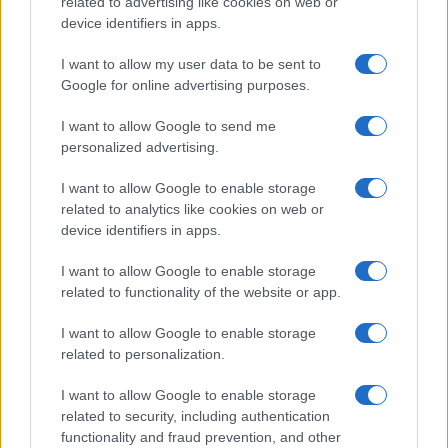
o
r
st
A
related to advertising like cookies on web or
device identifiers in apps.
o
p
NOTIZIE RECENTI
k
p
I want to allow my user data to be sent to
Google for online advertising purposes.
Sangue, musica e solidarietà con Avis Olbia al
I want to allow Google to send me
Delta Center
personalized advertising.
I want to allow Google to enable storage
Meteo Olbia 9 agosto, temperature in calo
related to analytics like cookies on web or
device identifiers in apps.
I want to allow Google to enable storage
Salmo finisce in ospedale a Catania, ma il tour
related to functionality of the website or app.
va avanti: “Sicilia, ci sono”
I want to allow Google to enable storage
related to personalization.
Jovanotti, Gabry Ponte e Alfa: Olbia ombelico del
mondo per una notte
I want to allow Google to enable storage
related to security, including authentication
functionality and fraud prevention, and other