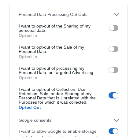
Entra nel canale telegram di
third parties.
GalluraOggi.it
Please note that this website/app uses one or more Google
Personal Data Processing Opt Outs
services and may gather and store information including but
not limited to your visit or usage behaviour. You may click to
I want to opt-out of the Sharing of my
personal data.
grant or deny consent to Google and its third-party tags to
Opted In
use your data for below specified purposes in below Google
Ricevi le nostre ultime news
consent section.
I want to opt-out of the Sale of my
Personal Data.
Opted In
da
Google News
I want to opt-out of processing my
Personal Data for Targeted Advertising.
Opted In
Condividi l'articolo
I want to opt-out of Collection, Use,
Retention, Sale, and/or Sharing of my
F
T
Pi
W
S
Personal Data that Is Unrelated with the
Purposes for which it was collected.
a
w
n
h
h
Opted Out
ce
it
te
at
a
Articolo precedente
Google consents
b
te
re
s
re
Prossimo articolo
I want to allow Google to enable storage