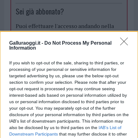
Sei già abbonato?
Puoi effettuare l'accesso andando nella
sezione
Login
dal menù del sito o
cliccando
qui
Galluraoggi.it -
Do Not Process My Personal
Information
If you wish to opt-out of the sale, sharing to third parties, or
TEMI:
Regione Sardegna
processing of your personal or sensitive information for
targeted advertising by us, please use the below opt-out
Inviaci le tue segnalazioni,
section to confirm your selection. Please note that after your
i tuoi video e le tue foto
opt-out request is processed you may continue seeing
Su WhatsApp al numero +39
interest-based ads based on personal information utilized by
345 356 7512
us or personal information disclosed to third parties prior to
your opt-out. You may separately opt-out of the further
disclosure of your personal information by third parties on the
IAB’s list of downstream participants. This information may
also be disclosed by us to third parties on the
IAB’s List of
Notizie in tempo reale?
Downstream Participants
that may further disclose it to other