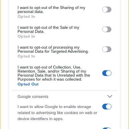
services and may gather and store information including but
not limited to your visit or usage behaviour. You may click to
I want to opt-out of the Sharing of my
Ricevi le nostre ultime news
personal data.
grant or deny consent to Google and its third-party tags to
Opted In
use your data for below specified purposes in below Google
da
Google News
consent section.
I want to opt-out of the Sale of my
Personal Data.
Opted In
Condividi l'articolo
I want to opt-out of processing my
Personal Data for Targeted Advertising.
Opted In
F
T
Pi
W
S
a
w
n
h
h
I want to opt-out of Collection, Use,
Retention, Sale, and/or Sharing of my
ce
it
te
at
a
Personal Data that Is Unrelated with the
Articolo precedente
Purposes for which it was collected.
b
te
re
s
re
Opted Out
Prossimo articolo
o
r
st
A
Google consents
o
p
I want to allow Google to enable storage
NOTIZIE RECENTI
k
p
related to advertising like cookies on web or
device identifiers in apps.
Le previsioni meteo per il weekend a Olbia e in