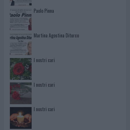
Paolo Pinna
Martina Agostina Diturco
I nostri cari
I nostri cari
I nostri cari