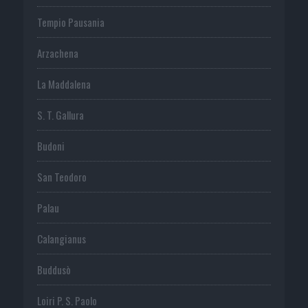
Tempio Pausania
Arzachena
La Maddalena
S. T. Gallura
Budoni
San Teodoro
Palau
Calangianus
Buddusò
Loiri P. S. Paolo