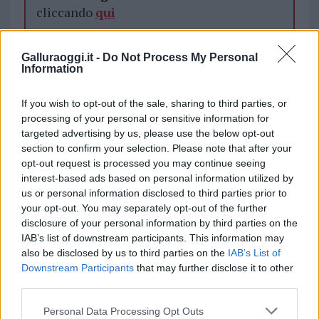
cliccando
qui
Galluraoggi.it -
Do Not Process My Personal
TEMI:
Aeroporto Di Olbia
Information
Notizie in tempo reale?
If you wish to opt-out of the sale, sharing to third parties, or
Entra nel canale telegram di
processing of your personal or sensitive information for
GalluraOggi.it
targeted advertising by us, please use the below opt-out
section to confirm your selection. Please note that after your
opt-out request is processed you may continue seeing
interest-based ads based on personal information utilized by
us or personal information disclosed to third parties prior to
Inviaci le tue segnalazioni,
your opt-out. You may separately opt-out of the further
i tuoi video e le tue foto
disclosure of your personal information by third parties on the
IAB’s list of downstream participants. This information may
Su WhatsApp al numero +39
also be disclosed by us to third parties on the
IAB’s List of
345 356 7512
Downstream Participants
that may further disclose it to other
third parties.
Please note that this website/app uses one or more Google
Personal Data Processing Opt Outs