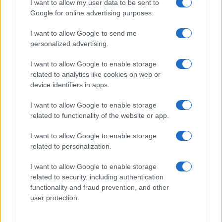
I want to allow my user data to be sent to
Gallura
Google for online advertising purposes.
I want to allow Google to send me
Michelle Hunziker in Gallura, bella anche dal
personalized advertising.
vivo: un amico vip svela come fa
I want to allow Google to enable storage
related to analytics like cookies on web or
Calangianus, dopo le polemiche il centro
device identifiers in apps.
accoglienza minori chiude
I want to allow Google to enable storage
related to functionality of the website or app.
Olbia, divieto di sosta contro spaccio e degrado:
esplode la protesta
I want to allow Google to enable storage
related to personalization.
Pausa caffè impeccabile: come scegliere la
I want to allow Google to enable storage
related to security, including authentication
soluzione ideale per la casa e l’ufficio
functionality and fraud prevention, and other
user protection.
Monte Pino, la fine di un lungo dolore: storia e
rinascita della strada che segnò la Gallura