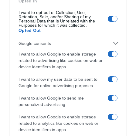
Opted In
I want to opt-out of Collection, Use,
Retention, Sale, and/or Sharing of my
Personal Data that Is Unrelated with the
Purposes for which it was collected.
Ricevi le nostre ultime news
Opted Out
Google consents
da
Google News
I want to allow Google to enable storage
related to advertising like cookies on web or
device identifiers in apps.
Condividi l'articolo
F
T
Pi
W
S
I want to allow my user data to be sent to
Google for online advertising purposes.
a
w
n
h
h
I want to allow Google to send me
ce
it
te
at
a
Articolo precedente
personalized advertising.
b
te
re
s
re
Prossimo articolo
I want to allow Google to enable storage
o
r
st
A
related to analytics like cookies on web or
o
p
device identifiers in apps.
NOTIZIE RECENTI