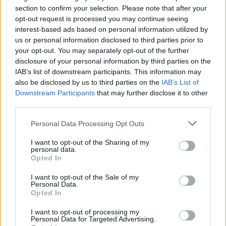
sezione
Login
dal menù del sito o
section to confirm your selection. Please note that after your
cliccando
qui
opt-out request is processed you may continue seeing
interest-based ads based on personal information utilized by
us or personal information disclosed to third parties prior to
your opt-out. You may separately opt-out of the further
TEMI:
Cocaina Cagliari
disclosure of your personal information by third parties on the
Guardia Di Finanza Cagliari
Hashish Cagliari
IAB’s list of downstream participants. This information may
Marijuana Cagliari
also be disclosed by us to third parties on the
IAB’s List of
Downstream Participants
that may further disclose it to other
Inviaci le tue segnalazioni,
third parties.
i tuoi video e le tue foto
Please note that this website/app uses one or more Google
Personal Data Processing Opt Outs
Su WhatsApp al numero +39
services and may gather and store information including but
345 356 7512
not limited to your visit or usage behaviour. You may click to
I want to opt-out of the Sharing of my
personal data.
grant or deny consent to Google and its third-party tags to
Opted In
use your data for below specified purposes in below Google
consent section.
I want to opt-out of the Sale of my
Personal Data.
Notizie in tempo reale?
Opted In
Entra nel canale telegram di
I want to opt-out of processing my
GalluraOggi.it
Personal Data for Targeted Advertising.