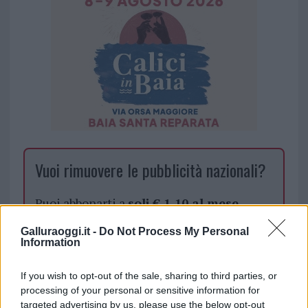
Vuoi rimuovere le pubblicità nazionali?
Puoi abbonarti a
soli € 1,10 al mese
cliccando
qui
Galluraoggi.it -
Do Not Process My Personal
Information
Sei già abbonato?
If you wish to opt-out of the sale, sharing to third parties, or
processing of your personal or sensitive information for
Puoi effettuare l'accesso andando nella
targeted advertising by us, please use the below opt-out