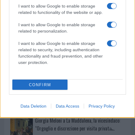
k
p
I want to allow Google to enable storage
related to functionality of the website or app.
Sangue, musica e solidarietà con Avis Olbia al
I want to allow Google to enable storage
Delta Center
related to personalization.
Meteo Olbia 9 agosto, temperature in calo
I want to allow Google to enable storage
related to security, including authentication
functionality and fraud prevention, and other
user protection.
Salmo finisce in ospedale a Catania, ma il tour
va avanti: “Sicilia, ci sono”
CONFIRM
Jovanotti, Gabry Ponte e Alfa: Olbia ombelico del
mondo per una notte
Data Deletion
Data Access
Privacy Policy
Giorgia Meloni a La Maddalena, la vicesindaco:
“Orgoglio e discrezione per visita privata̶…