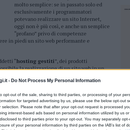
molto semplice: se in passato solo ed
esclusivamente i programmatori
potevano realizzare un sito Internet,
oggi non è più così, e anche un semplice
“profano” privo di competenze
re in piedi un sito web performante e
detti “
hosting gestiti
”, dei prodotti
ssibile la realizzazione di un sito web in un
.
i.it -
Do Not Process My Personal Information
a, andando per gradi, spiegando anzitutto cos’è
to opt-out of the sale, sharing to third parties, or processing of your per
formation for targeted advertising by us, please use the below opt-out s
r selection. Please note that after your opt-out request is processed y
é è imprescindibile
eing interest-based ads based on personal information utilized by us or
disclosed to third parties prior to your opt-out. You may separately opt-
 essere regolarmente in rete, dev’essere
losure of your personal information by third parties on the IAB’s list of
NEC