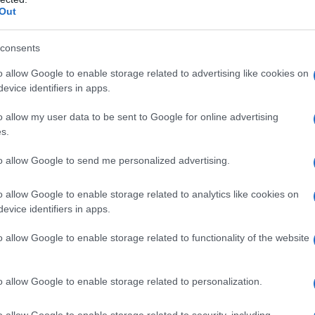
Out
iato al proprio servizio hosting, esso
one che non è certo proibitiva, ma che per chi
consents
i problematica, anche in considerazione delle
o allow Google to enable storage related to advertising like cookies on
cegliere.
evice identifiers in apps.
sigenza sono recentemente nati gli hosting
o allow my user data to be sent to Google for online advertising
vizio hosting tradizionale, anche comprensivo di
s.
CMS
, quindi non occorre alcuna operazione
to allow Google to send me personalized advertising.
ting gestito
o allow Google to enable storage related to analytics like cookies on
evice identifiers in apps.
, dunque, la semplicità di utilizzo è davvero
o allow Google to enable storage related to functionality of the website
ting, infatti, non si deve fare null’altro che
 controllo
del CMS tramite username e
provider tramite email.
o allow Google to enable storage related to personalization.
e che negli hosting gestiti anche la
gestione
o allow Google to enable storage related to security, including