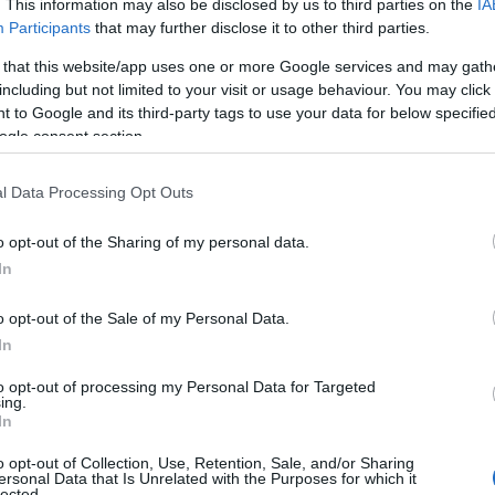
n webmaster può anche dotarsi di un server di
. This information may also be disclosed by us to third parties on the
IA
anza dei casi si fa ricorso a un
servizio
Participants
that may further disclose it to other third parties.
 gran lunga più pratica ed efficiente.
 that this website/app uses one or more Google services and may gath
including but not limited to your visit or usage behaviour. You may click 
ttolinearlo, è di norma associato a quello del
 to Google and its third-party tags to use your data for below specifi
 il nome del sito web.
ogle consent section.
 gestione dei contenuti
l Data Processing Opt Outs
siti web siano strutturati con dei
CMS
,
o opt-out of the Sharing of my personal data.
 System
: questi sistemi di gestione dei
In
 open source, dunque soggette ad
o opt-out of the Sale of my Personal Data.
 consentono appunto la gestione dei contenuti
In
to opt-out of processing my Personal Data for Targeted
he a chi non ha competenze di programmazione
ing.
In
ica per familiarizzare con questi strumenti; i
Press, possono vantare un’intuitività d’uso
o opt-out of Collection, Use, Retention, Sale, and/or Sharing
ersonal Data that Is Unrelated with the Purposes for which it
lected.