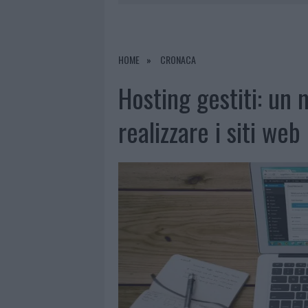
LA GALLURA
7 AGOSTO 2026
|
RAID NELLE CAMPAGNE DI BERCHI
7 AGOSTO 2026
|
MONTE PINO, VIA I CANCELLI DE
HOME
CRONACA
7 AGOSTO 2026
|
NUOVI STALLI RESIDENTI A PALA
Hosting gestiti: un 
7 AGOSTO 2026
|
PAUSA CAFFÈ IMPECCABILE: COME 
realizzare i siti web