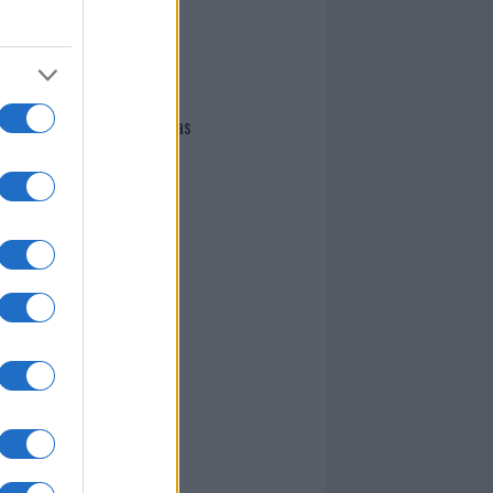
I nostri cari
Giovannimaria Cabras