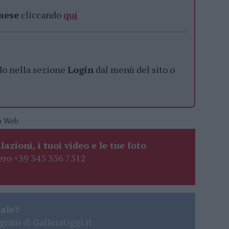
 mese
cliccando
qui
do nella sezione
Login
dal menù del sito o
o Web
lazioni, i tuoi video e le tue foto
ro +39 345 356 7512
eale?
gram di GalluraOggi.it