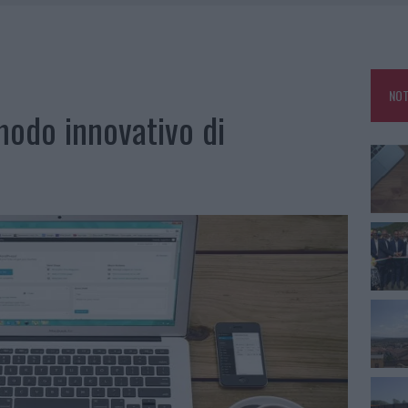
DDA, RISCHIO PER LA RETE ELETTRICA
L CANTIERE: LA GALLURA RITROVA LA STRADA
NOT
U, IL COMUNE COMPLETA L’ITER
modo innovativo di
SCEGLIERE LA SOLUZIONE IDEALE PER LA CASA E L’UFFICIO