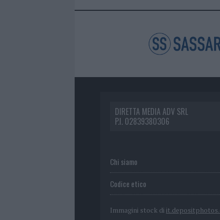
DIRETTA MEDIA ADV SRL
P.I. 02839380306
Chi siamo
Codice etico
Immagini stock di
it.depositphotos