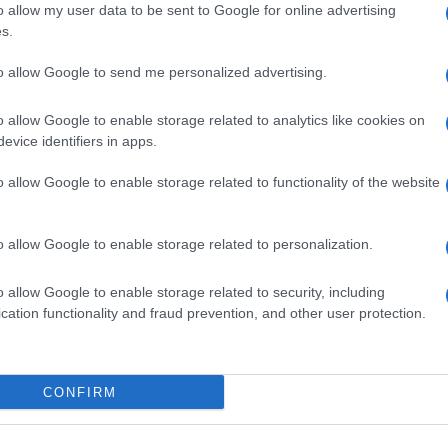
o allow my user data to be sent to Google for online advertising
s.
ime news da
Google News
to allow Google to send me personalized advertising.
o allow Google to enable storage related to analytics like cookies on
evice identifiers in apps.
o allow Google to enable storage related to functionality of the website
dente
Prossimo articolo
o allow Google to enable storage related to personalization.
o allow Google to enable storage related to security, including
cation functionality and fraud prevention, and other user protection.
Invia un Comunicato Stampa
|
Pubblicità
|
Segnala
CONFIRM