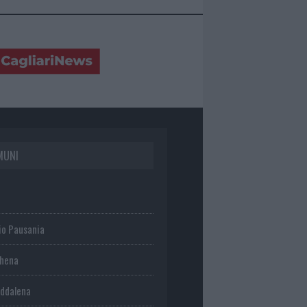
MUNI
io Pausania
chena
ddalena