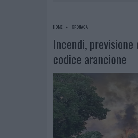
7 AGOSTO 2026
|
LE PREVISIONI METEO PER IL WEE
7 AGOSTO 2026
|
MICHELLE HUNZIKER IN GALLURA,
7 AGOSTO 2026
|
CALANGIANUS, DOPO LE POLEMIC
HOME
CRONACA
8 AGOSTO 2026
|
A FUOCO UN DEPOSITO CON BOMB
Incendi, previsione d
codice arancione