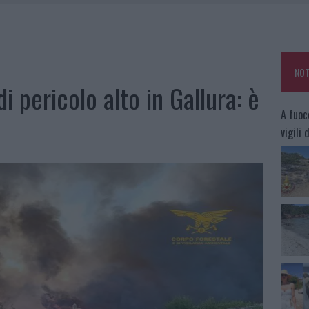
KEND A OLBIA E IN GALLURA
 BELLA ANCHE DAL VIVO: UN AMICO VIP SVELA COME FA
HE IL CENTRO ACCOGLIENZA MINORI CHIUDE
NOT
OLE, INTERVENTO DEI VIGILI DEL FUOCO A RUDALZA
i pericolo alto in Gallura: è
A fuoc
vigili