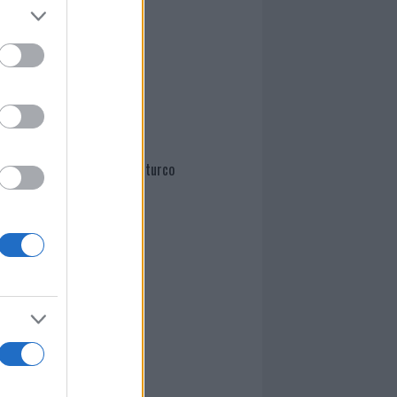
Mario Malu
Paolo Pinna
Martina Agostina Diturco
I nostri cari
I nostri cari
I nostri cari