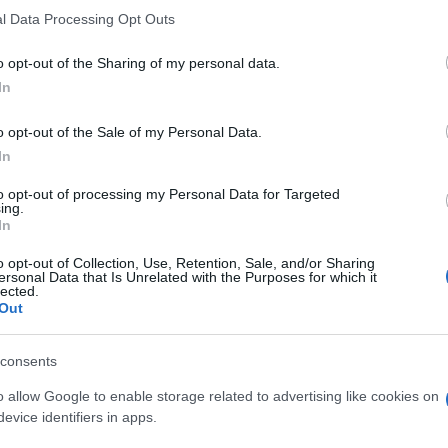
l Data Processing Opt Outs
do nella sezione
Login
dal menù del sito o
o opt-out of the Sharing of my personal data.
In
o opt-out of the Sale of my Personal Data.
lura
Notizie Gallura
In
to opt-out of processing my Personal Data for Targeted
ing.
eale?
In
gram di GalluraOggi.it
o opt-out of Collection, Use, Retention, Sale, and/or Sharing
ersonal Data that Is Unrelated with the Purposes for which it
lected.
Out
lazioni, i tuoi video e le tue foto
consents
ro +39 345 356 7512
o allow Google to enable storage related to advertising like cookies on
evice identifiers in apps.