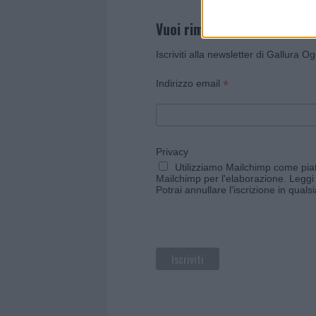
Vuoi rimanere sempre agg
Iscriviti alla newsletter di Gallura O
*
Indirizzo email
Privacy
Utilizziamo Mailchimp come piatt
Mailchimp per l'elaborazione.
Leggi 
Potrai annullare l'iscrizione in qual