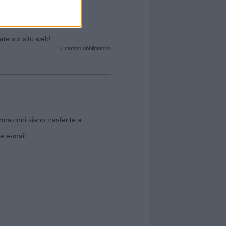
cate sul sito web!
*
campo obbligatorio
rmazioni siano trasferite a
e e-mail.