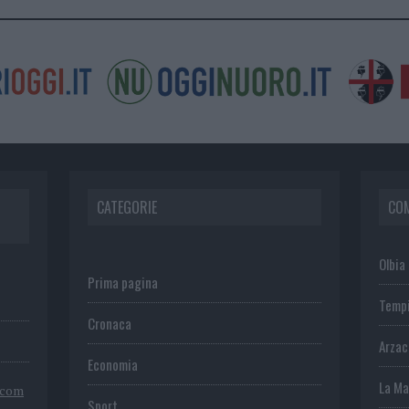
CATEGORIE
CO
Olbia
Prima pagina
Temp
Cronaca
Arza
Economia
La Ma
.com
Sport