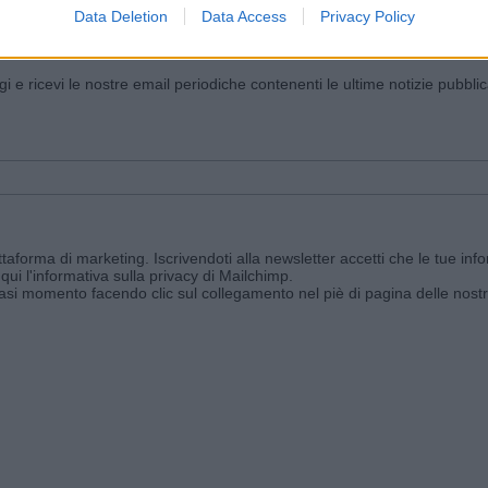
Data Deletion
Data Access
Privacy Policy
iornato?
ggi e ricevi le nostre email periodiche contenenti le ultime notizie pubbli
aforma di marketing. Iscrivendoti alla newsletter accetti che le tue info
qui l'informativa sulla privacy di Mailchimp
.
siasi momento facendo clic sul collegamento nel piè di pagina delle nostr