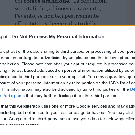
col
codice arancione
. “Le condizioni
sono tali che, ad innesco avvenuto,
l’evento, se non tempestivamente
affrontato – si legge sul sito della
Protezione civile -, può raggiungere
i.it -
Do Not Process My Personal Information
dimensioni tali da renderlo
le forze ordinarie, ancorché rinforzate,
to opt-out of the sale, sharing to third parties, or processing of your per
concorso della
flotta statale
“. La zona
formation for targeted advertising by us, please use the below opt-out s
praticamente la fascia costiera della Gallura,
r selection. Please note that after your opt-out request is processed y
l codice giallo
eing interest-based ads based on personal information utilized by us or
disclosed to third parties prior to your opt-out. You may separately opt-
losure of your personal information by third parties on the IAB’s list of
. This information may also be disclosed by us to third parties on the
IA
Participants
that may further disclose it to other third parties.
azionali?
 that this website/app uses one or more Google services and may gath
including but not limited to your visit or usage behaviour. You may click 
 mese
cliccando
qui
 to Google and its third-party tags to use your data for below specifi
NEC
ogle consent section.