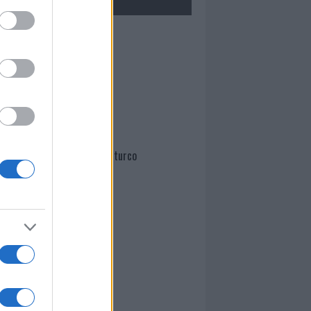
Mario Malu
Paolo Pinna
Martina Agostina Diturco
I nostri cari
I nostri cari