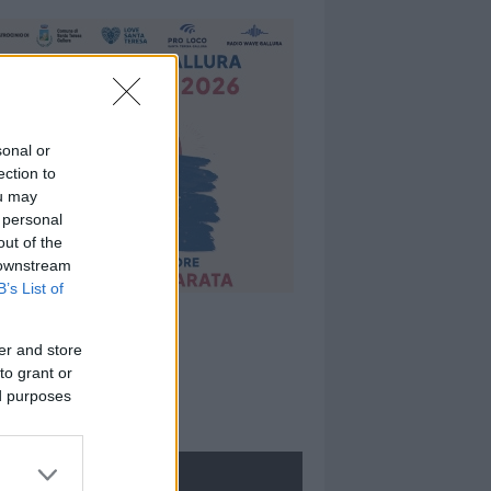
sonal or
ection to
ou may
 personal
out of the
 downstream
B’s List of
er and store
to grant or
ed purposes
ROLOGIE