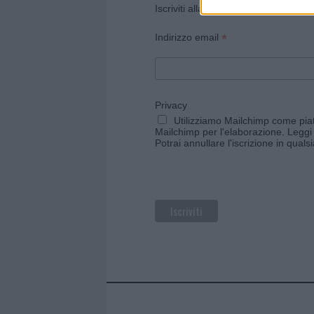
Iscriviti alla newsletter di Gallura O
*
Indirizzo email
Privacy
Utilizziamo Mailchimp come piatt
Mailchimp per l'elaborazione.
Leggi 
Potrai annullare l'iscrizione in qual