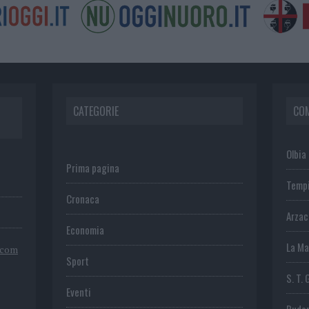
CATEGORIE
CO
Olbia
Prima pagina
Temp
Cronaca
Arza
Economia
La Ma
.com
Sport
S. T. 
Eventi