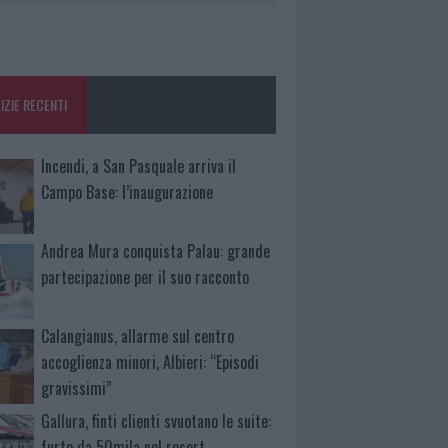
IZIE RECENTI
Incendi, a San Pasquale arriva il
Campo Base: l’inaugurazione
Andrea Mura conquista Palau: grande
partecipazione per il suo racconto
Calangianus, allarme sul centro
accoglienza minori, Albieri: “Episodi
gravissimi”
Gallura, finti clienti svuotano le suite:
furto da 50mila nel resort