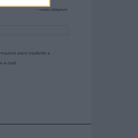
cate sul sito web!
*
campo obbligatorio
rmazioni siano trasferite a
e e-mail.