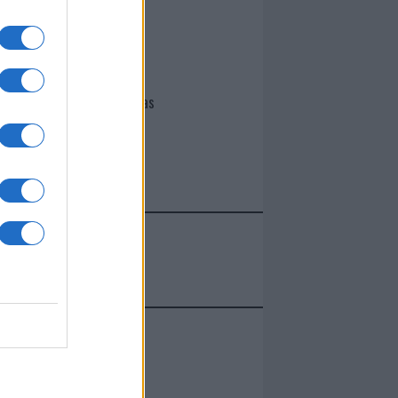
I nostri cari
Giovannimaria Cabras