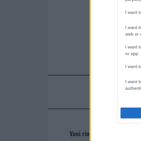
I want 
I want t
web or d
I want t
or app.
I want t
I want t
authenti
Vuoi rimanere sempre agg