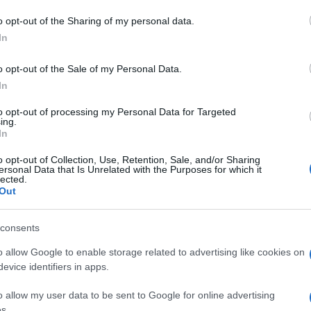
Vigili Del Fuoco Tempio
o opt-out of the Sharing of my personal data.
In
o opt-out of the Sale of my Personal Data.
In
to opt-out of processing my Personal Data for Targeted
dente
Prossimo articolo
ing.
In
o opt-out of Collection, Use, Retention, Sale, and/or Sharing
ersonal Data that Is Unrelated with the Purposes for which it
lected.
Out
consents
o allow Google to enable storage related to advertising like cookies on
evice identifiers in apps.
o allow my user data to be sent to Google for online advertising
s.