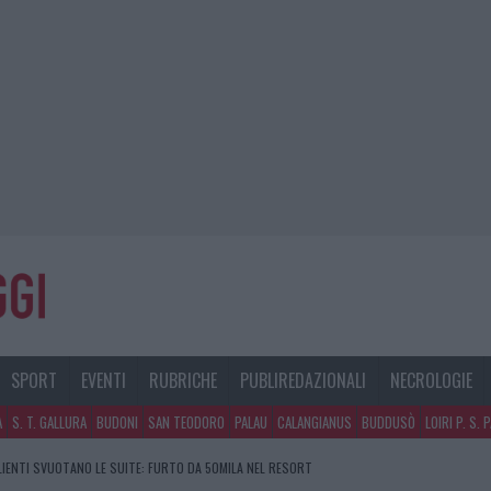
SPORT
EVENTI
RUBRICHE
PUBLIREDAZIONALI
NECROLOGIE
A
S. T. GALLURA
BUDONI
SAN TEODORO
PALAU
CALANGIANUS
BUDDUSÒ
LOIRI P. S. 
CLIENTI SVUOTANO LE SUITE: FURTO DA 50MILA NEL RESORT
GOSTO, SOLE E CALDO TORNANO PROTAGONISTI