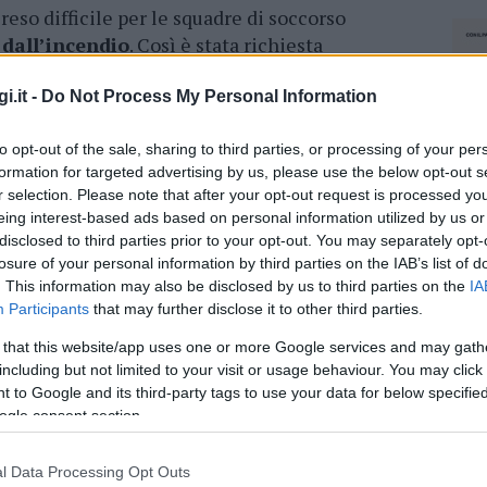
reso difficile per le squadre di soccorso
 dall’incendio
. Così è stata richiesta
parto Volo di Alghero Fertilia. Da ore, le
o del loro meglio per domare l’incendio e le
i.it -
Do Not Process My Personal Information
to opt-out of the sale, sharing to third parties, or processing of your per
formation for targeted advertising by us, please use the below opt-out s
azionali?
r selection. Please note that after your opt-out request is processed y
eing interest-based ads based on personal information utilized by us or
disclosed to third parties prior to your opt-out. You may separately opt-
 mese
cliccando
qui
losure of your personal information by third parties on the IAB’s list of
. This information may also be disclosed by us to third parties on the
IA
Participants
that may further disclose it to other third parties.
 that this website/app uses one or more Google services and may gath
do nella sezione
Login
dal menù del sito o
including but not limited to your visit or usage behaviour. You may click 
 to Google and its third-party tags to use your data for below specifi
ogle consent section.
l Data Processing Opt Outs
igiadas
Incendio Gallura
Incendio Parco Eolico
NEC