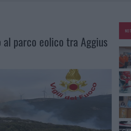
A IL CAMPO BASE: L’INAUGURAZIONE
: GRANDE PARTECIPAZIONE PER IL SUO RACCONTO
RO ACCOGLIENZA MINORI, ALBIERI: “EPISODI GRAVISSIMI”
NOT
 al parco eolico tra Aggius