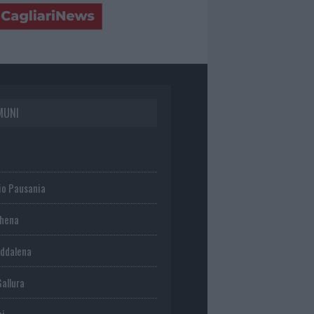
MUNI
io Pausania
chena
ddalena
Gallura