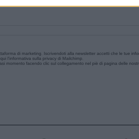
ggi e ricevi le nostre email periodiche contenenti le ultime notizie pubbli
aforma di marketing. Iscrivendoti alla newsletter accetti che le tue info
qui l'informativa sulla privacy di Mailchimp
.
siasi momento facendo clic sul collegamento nel piè di pagina delle nostr