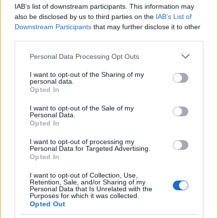
IAB’s list of downstream participants. This information may
also be disclosed by us to third parties on the
IAB’s List of
Olbia, divieto di sosta contro spaccio e degrado:
Downstream Participants
that may further disclose it to other
third parties.
esplode la protesta
Please note that this website/app uses one or more Google
Personal Data Processing Opt Outs
services and may gather and store information including but
Pausa caffè impeccabile: come scegliere la
not limited to your visit or usage behaviour. You may click to
I want to opt-out of the Sharing of my
soluzione ideale per la casa e l’ufficio
personal data.
grant or deny consent to Google and its third-party tags to
Opted In
use your data for below specified purposes in below Google
consent section.
I want to opt-out of the Sale of my
Monte Pino, la fine di un lungo dolore: storia e
Personal Data.
rinascita della strada che segnò la Gallura
Opted In
I want to opt-out of processing my
Personal Data for Targeted Advertising.
Raid nelle campagne di Berchidda, rischio per
Opted In
la rete elettrica
I want to opt-out of Collection, Use,
Retention, Sale, and/or Sharing of my
Personal Data that Is Unrelated with the
Purposes for which it was collected.
Opted Out