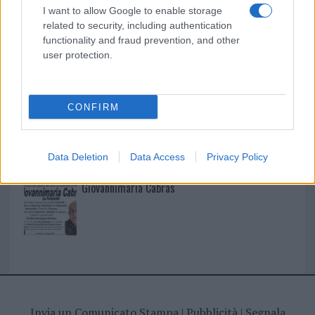
I nostri cari
I want to allow Google to enable storage
related to security, including authentication
functionality and fraud prevention, and other
user protection.
I nostri cari
CONFIRM
I nostri cari
Data Deletion
Data Access
Privacy Policy
Giovannimaria Cabras
Invia un Comunicato Stampa
|
Pubblicità
|
Segnala