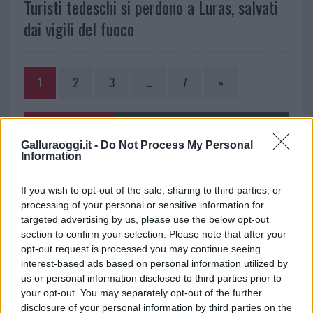
Turisti tedeschi si perdono a Luras, salvati
dai vigili del fuoco
1
2
3
…
7
»
NOTIZIE RECENTI
Galluraoggi.it -
Do Not Process My Personal
Information
Le previsioni meteo per il weekend a Olbia e in
If you wish to opt-out of the sale, sharing to third parties, or
Gallura
processing of your personal or sensitive information for
targeted advertising by us, please use the below opt-out
Michelle Hunziker in Gallura, bella anche dal
section to confirm your selection. Please note that after your
opt-out request is processed you may continue seeing
vivo: un amico vip svela come fa
interest-based ads based on personal information utilized by
us or personal information disclosed to third parties prior to
Calangianus, dopo le polemiche il centro
your opt-out. You may separately opt-out of the further
disclosure of your personal information by third parties on the
accoglienza minori chiude