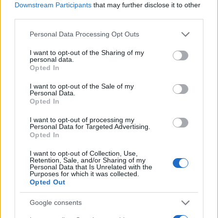
o
r
st
A
Downstream Participants
that may further disclose it to other
third parties.
o
p
NOTIZIE RECENTI
Please note that this website/app uses one or more Google
k
p
Personal Data Processing Opt Outs
services and may gather and store information including but
not limited to your visit or usage behaviour. You may click to
I want to opt-out of the Sharing of my
personal data.
“Sul filo del discorso”: sold out ad Olbia per il
grant or deny consent to Google and its third-party tags to
Opted In
reading su Atzeni
use your data for below specified purposes in below Google
consent section.
I want to opt-out of the Sale of my
Personal Data.
La Maddalena, festa per i 30 anni del Diving
Opted In
center di Tegge
I want to opt-out of processing my
Personal Data for Targeted Advertising.
Opted In
Esce di strada con l’auto ad Arzachena: ferito il
I want to opt-out of Collection, Use,
conducente
Retention, Sale, and/or Sharing of my
Personal Data that Is Unrelated with the
Purposes for which it was collected.
Opted Out
Turiste si perdono a Tavolara: salvate dai vigili
del fuoco
Google consents