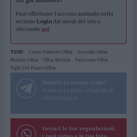
Puoi effettuare l'accesso andando nella
sezione
Login
dal menù del sito o
cliccando
qui
TEMI:
Corso Umberto Olbia
Incendio Olbia
Notizie Olbia
Olbia Notizie
Palazzina Olbia
Vigili Del Fuoco Olbia
Notizie in tempo reale?
Entra nel canale telegram di
GalluraOggi.it
Inviaci le tue segnalazioni,
i tuoi video e le tue foto