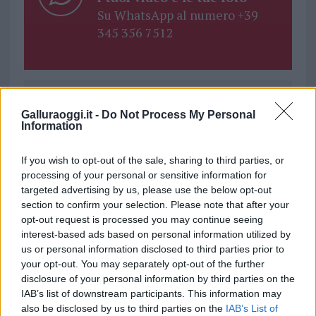
Su WhatsApp al numero +39
345 356 7512
Ricevi le nostre ultime news
Galluraoggi.it -
Do Not Process My Personal
Information
da
Google News
If you wish to opt-out of the sale, sharing to third parties, or
processing of your personal or sensitive information for
targeted advertising by us, please use the below opt-out
Condividi l'articolo
section to confirm your selection. Please note that after your
opt-out request is processed you may continue seeing
F
T
Pi
W
S
interest-based ads based on personal information utilized by
us or personal information disclosed to third parties prior to
a
w
n
h
h
your opt-out. You may separately opt-out of the further
ce
it
te
at
a
disclosure of your personal information by third parties on the
Articolo precedente
IAB’s list of downstream participants. This information may
b
te
re
s
re
Prossimo articolo
also be disclosed by us to third parties on the
IAB’s List of