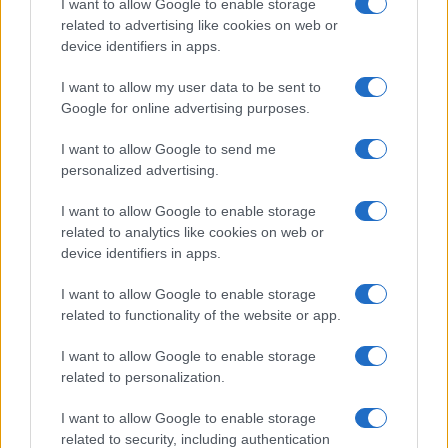
I want to allow Google to enable storage
Meteo Olbia 6 agosto, migliora il tempo in
related to advertising like cookies on web or
Gallura
device identifiers in apps.
I want to allow my user data to be sent to
Incidente Olbia, poliziotto in vacanza salva 6
Google for online advertising purposes.
persone: due bimbi tra i feriti
I want to allow Google to send me
personalized advertising.
Red Valley Festival, musica no-stop a Olbia fino
alle 5
I want to allow Google to enable storage
related to analytics like cookies on web or
device identifiers in apps.
I want to allow Google to enable storage
related to functionality of the website or app.
I want to allow Google to enable storage
related to personalization.
I want to allow Google to enable storage
related to security, including authentication