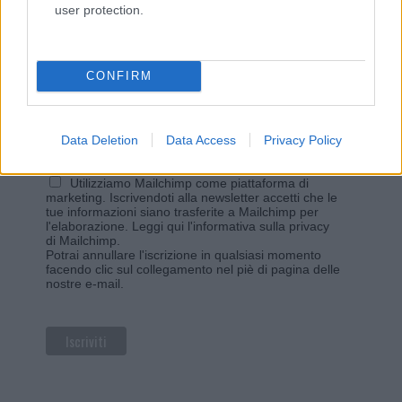
user protection.
Iscriviti alla newsletter di Gallura Oggi e ricevi le nostre
email periodiche contenenti le ultime notizie pubblicate
sul sito web!
*
campo obbligatorio
CONFIRM
*
Indirizzo email
Data Deletion
Data Access
Privacy Policy
Privacy
Utilizziamo Mailchimp come piattaforma di
marketing. Iscrivendoti alla newsletter accetti che le
tue informazioni siano trasferite a Mailchimp per
l'elaborazione.
Leggi qui l'informativa sulla privacy
di Mailchimp
.
Potrai annullare l'iscrizione in qualsiasi momento
facendo clic sul collegamento nel piè di pagina delle
nostre e-mail.