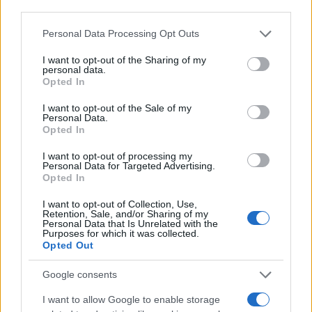
NECROLOGIE
third parties.
Please note that this website/app uses one or more Google
Personal Data Processing Opt Outs
services and may gather and store information including but
Mario Malu
not limited to your visit or usage behaviour. You may click to
I want to opt-out of the Sharing of my
personal data.
grant or deny consent to Google and its third-party tags to
Opted In
use your data for below specified purposes in below Google
consent section.
Paolo Pinna
I want to opt-out of the Sale of my
Personal Data.
Opted In
I want to opt-out of processing my
Martina Agostina Diturco
Personal Data for Targeted Advertising.
Opted In
I want to opt-out of Collection, Use,
Retention, Sale, and/or Sharing of my
Personal Data that Is Unrelated with the
I nostri cari
Purposes for which it was collected.
Opted Out
Google consents
I nostri cari
I want to allow Google to enable storage