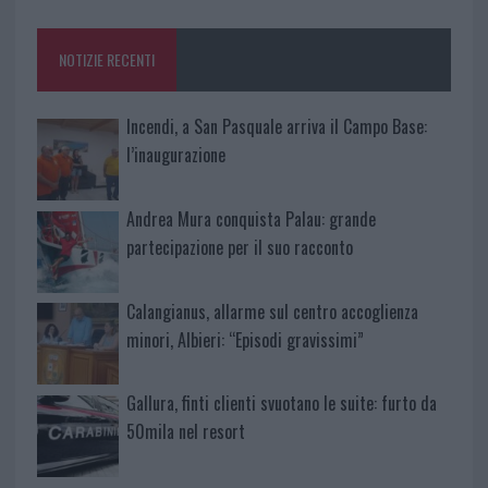
o
r
st
A
o
p
NOTIZIE RECENTI
k
p
Incendi, a San Pasquale arriva il Campo Base:
l’inaugurazione
Andrea Mura conquista Palau: grande
partecipazione per il suo racconto
Calangianus, allarme sul centro accoglienza
minori, Albieri: “Episodi gravissimi”
Gallura, finti clienti svuotano le suite: furto da
50mila nel resort