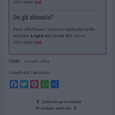
cliccando
qui
Sei già abbonato?
Puoi effettuare l'accesso andando nella
sezione
Login
dal menù del sito o
cliccando
qui
TEMI:
Incendio Olbia
Condividi l'articolo
F
T
Pi
W
S
a
w
n
h
h
ce
it
te
at
a
Articolo precedente
b
te
re
s
re
Prossimo articolo