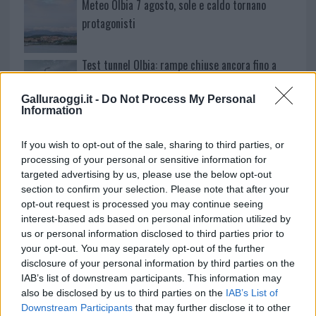
Meteo Olbia 7 agosto, sole e caldo tornano
protagonisti
Test tunnel Olbia: rampe chiuse ancora fino a
fine agosto
Galluraoggi.it -
Do Not Process My Personal
Information
Aggius conquista la classifica delle mete più
amate dell’estate 2026
If you wish to opt-out of the sale, sharing to third parties, or
processing of your personal or sensitive information for
targeted advertising by us, please use the below opt-out
section to confirm your selection. Please note that after your
opt-out request is processed you may continue seeing
interest-based ads based on personal information utilized by
us or personal information disclosed to third parties prior to
your opt-out. You may separately opt-out of the further
disclosure of your personal information by third parties on the
IAB’s list of downstream participants. This information may
also be disclosed by us to third parties on the
IAB’s List of
Downstream Participants
that may further disclose it to other