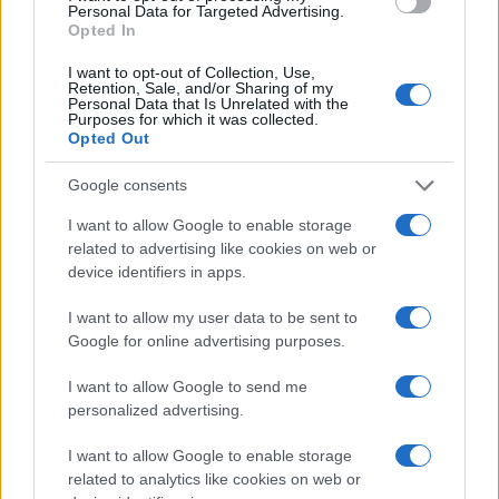
Personal Data for Targeted Advertising.
o
p
Opted In
NOTIZIE RECENTI
k
p
I want to opt-out of Collection, Use,
Retention, Sale, and/or Sharing of my
Personal Data that Is Unrelated with the
Le previsioni meteo per il weekend a Olbia e in
Purposes for which it was collected.
Opted Out
Gallura
Google consents
Michelle Hunziker in Gallura, bella anche dal
I want to allow Google to enable storage
vivo: un amico vip svela come fa
related to advertising like cookies on web or
device identifiers in apps.
Calangianus, dopo le polemiche il centro
I want to allow my user data to be sent to
accoglienza minori chiude
Google for online advertising purposes.
I want to allow Google to send me
Olbia, divieto di sosta contro spaccio e degrado:
personalized advertising.
esplode la protesta
I want to allow Google to enable storage
related to analytics like cookies on web or
Pausa caffè impeccabile: come scegliere la