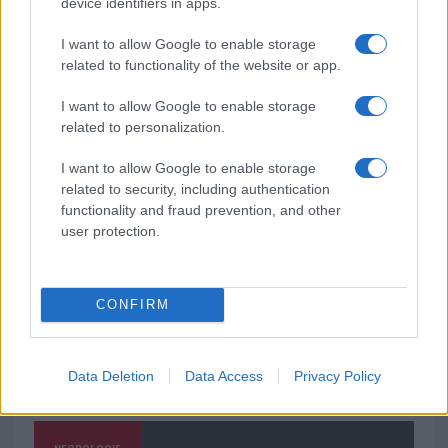
device identifiers in apps.
soluzione ideale per la casa e l’ufficio
I want to allow Google to enable storage
related to functionality of the website or app.
Monte Pino, la fine di un lungo dolore: storia e
I want to allow Google to enable storage
rinascita della strada che segnò la Gallura
related to personalization.
Raid nelle campagne di Berchidda, rischio per
I want to allow Google to enable storage
related to security, including authentication
la rete elettrica
functionality and fraud prevention, and other
user protection.
CONFIRM
Data Deletion
Data Access
Privacy Policy