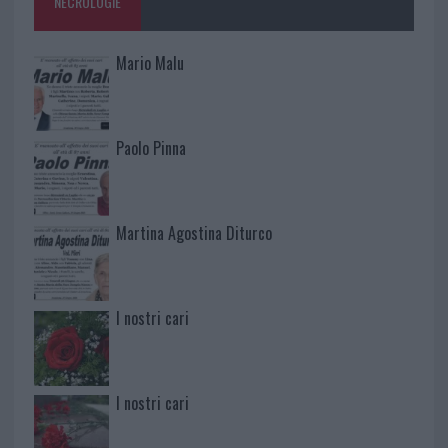
NECROLOGIE
Mario Malu
Paolo Pinna
Martina Agostina Diturco
I nostri cari
I nostri cari