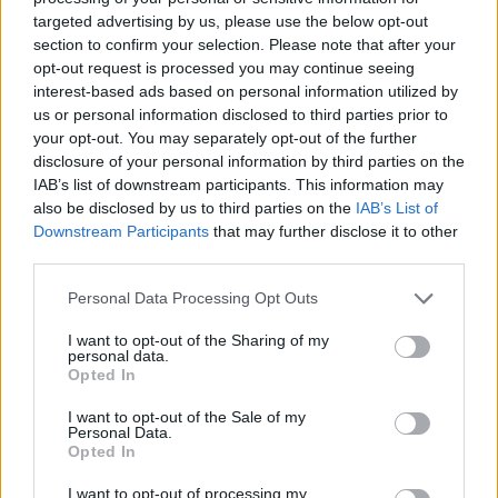
Entra nel canale telegram di
targeted advertising by us, please use the below opt-out
GalluraOggi.it
section to confirm your selection. Please note that after your
opt-out request is processed you may continue seeing
interest-based ads based on personal information utilized by
us or personal information disclosed to third parties prior to
your opt-out. You may separately opt-out of the further
Ricevi le nostre ultime news
disclosure of your personal information by third parties on the
IAB’s list of downstream participants. This information may
also be disclosed by us to third parties on the
IAB’s List of
da
Google News
Downstream Participants
that may further disclose it to other
third parties.
Please note that this website/app uses one or more Google
Personal Data Processing Opt Outs
Condividi l'articolo
services and may gather and store information including but
not limited to your visit or usage behaviour. You may click to
I want to opt-out of the Sharing of my
F
T
Pi
W
S
personal data.
grant or deny consent to Google and its third-party tags to
Opted In
a
w
n
h
h
use your data for below specified purposes in below Google
consent section.
ce
it
te
at
a
I want to opt-out of the Sale of my
Articolo precedente
Personal Data.
b
te
re
s
re
Opted In
Prossimo articolo
o
r
st
A
I want to opt-out of processing my