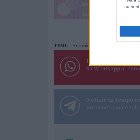
authenti
TEMI:
Antonio Giua
Cagliari Calcio
Inviaci le tue segna
Su WhatsApp al nume
Notizie in tempo r
Entra nel canale tele