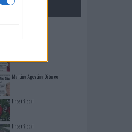
ROLOGIE
Mario Malu
Paolo Pinna
Martina Agostina Diturco
I nostri cari
I nostri cari