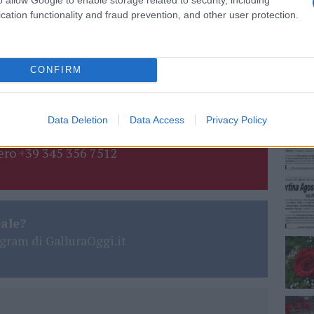
cation functionality and fraud prevention, and other user protection.
NEC
CONFIRM
Data Deletion
Data Access
Privacy Policy
lazioni, i tuoi video e le tue foto
ro +39 345 356 7512
eale?
gram di GalluraOggi.it