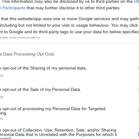
, mentre
in Serie A ha già diretto 5 gare
.
. This information may also be disclosed by us to third parties on the
IA
Participants
that may further disclose it to other third parties.
azionali?
 that this website/app uses one or more Google services and may gath
including but not limited to your visit or usage behaviour. You may click 
 to Google and its third-party tags to use your data for below specifi
 mese
cliccando
qui
ogle consent section.
l Data Processing Opt Outs
o opt-out of the Sharing of my personal data.
do nella sezione
Login
dal menù del sito o
In
o opt-out of the Sale of my Personal Data.
In
to opt-out of processing my Personal Data for Targeted
ing.
In
o opt-out of Collection, Use, Retention, Sale, and/or Sharing
ersonal Data that Is Unrelated with the Purposes for which it
lected.