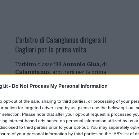
L’arbitro di Calangianus dirigerà il
Cagliari per la prima volta.
L’arbitro classe ’88
Antonio Giua
, di
Calangianus
, arbitrerà per la prima
volta una partita del
Cagliari Calcio
i.it -
Do Not Process My Personal Information
questa sera nel terzo turno della
Coppa
Italia
, che vedrà la squadra del
to opt-out of the sale, sharing to third parties, or processing of your per
Capoluogo sardo affrontare il
Chievo
formation for targeted advertising by us, please use the below opt-out s
Verona
alla
Sardegna Arena
alle 20:30.
r selection. Please note that after your opt-out request is processed y
eing interest-based ads based on personal information utilized by us or
L’arbitro della
Sezione di Olbia,
che
disclosed to third parties prior to your opt-out. You may separately opt-
co della
Can A dallo scorso 3 luglio
, è alla
losure of your personal information by third parties on the IAB’s list of