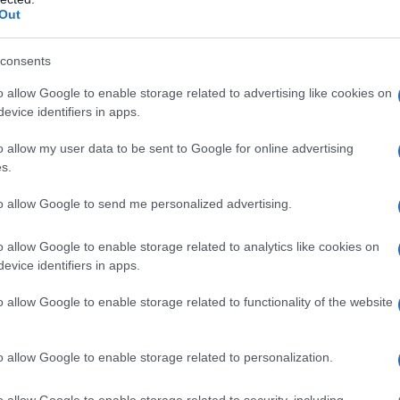
Out
consents
o allow Google to enable storage related to advertising like cookies on
Caro bollette, ecco i possibili interventi del
evice identifiers in apps.
Governo
in
o allow my user data to be sent to Google for online advertising
s.
to allow Google to send me personalized advertising.
o allow Google to enable storage related to analytics like cookies on
evice identifiers in apps.
Lutto a Olbia per morte di Paola,
o allow Google to enable storage related to functionality of the website
i
scomparsa a soli 53 anni
lbia
o allow Google to enable storage related to personalization.
o allow Google to enable storage related to security, including