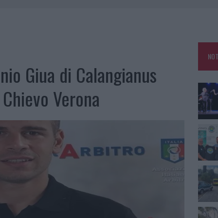
A IL TEMPO IN GALLURA
 OUT AD OLBIA PER IL READING SU ATZENI
NNI DEL DIVING CENTER DI TEGGE
NOT
 ARZACHENA: FERITO IL CONDUCENTE
onio Giua di Calangianus
– Chievo Verona