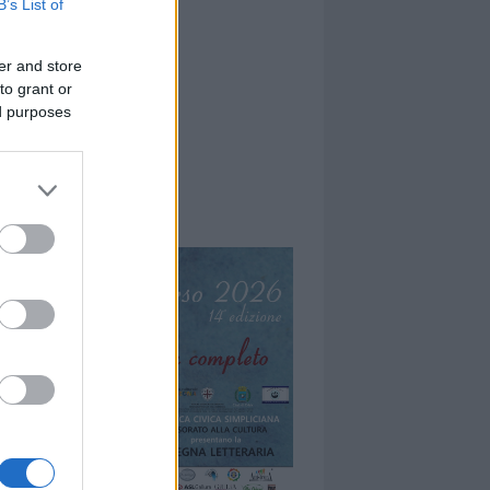
B’s List of
er and store
to grant or
ed purposes