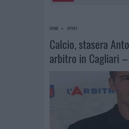
5 AGOSTO 2026
|
METEO OLBIA 6 AGOSTO, MIGLIOR
5 AGOSTO 2026
|
“SUL FILO DEL DISCORSO”: SOLD
5 AGOSTO 2026
|
LA MADDALENA, FESTA PER I 30 A
HOME
SPORT
5 AGOSTO 2026
|
ESCE DI STRADA CON L’AUTO AD
Calcio, stasera Ant
arbitro in Cagliari 