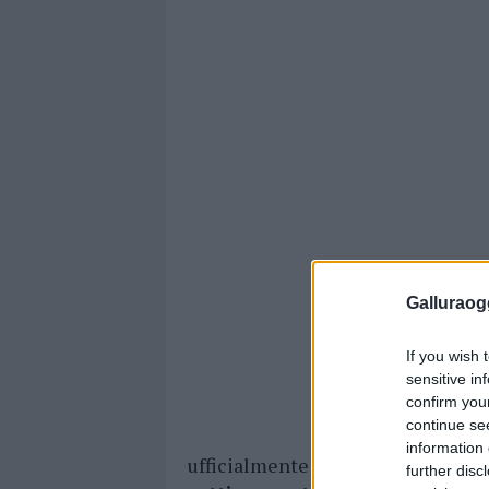
Galluraogg
If you wish 
sensitive in
confirm you
continue se
information 
ufficialmente fa parte dell’organi
further disc