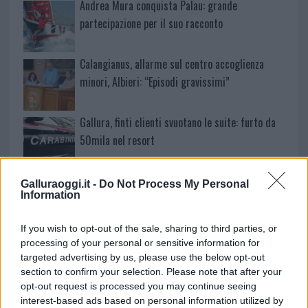
Andrea Mura conquista Palau: grande
partecipazione per il suo racconto
Calangianus, allarme sul centro accoglienza
minori, Albieri: “Episodi gravissimi”
Gallura, finti clienti svuotano le suite: furto da
50mila nel resort
Meteo Olbia 7 agosto, sole e caldo tornano
Galluraoggi.it -
Do Not Process My Personal
Information
protagonisti
If you wish to opt-out of the sale, sharing to third parties, or
Test tunnel Olbia: rampe chiuse ancora fino a
processing of your personal or sensitive information for
fine agosto
targeted advertising by us, please use the below opt-out
section to confirm your selection. Please note that after your
opt-out request is processed you may continue seeing
Aggius conquista la classifica delle mete più
interest-based ads based on personal information utilized by