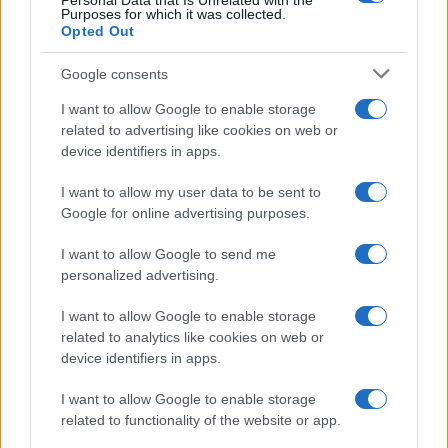
Personal Data that Is Unrelated with the
Purposes for which it was collected.
Opted Out
Martina Agostina Diturco
Google consents
I want to allow Google to enable storage
I nostri cari
related to advertising like cookies on web or
device identifiers in apps.
I want to allow my user data to be sent to
Google for online advertising purposes.
I nostri cari
I want to allow Google to send me
personalized advertising.
I nostri cari
I want to allow Google to enable storage
related to analytics like cookies on web or
device identifiers in apps.
Giovannimaria Cabras
I want to allow Google to enable storage
related to functionality of the website or app.