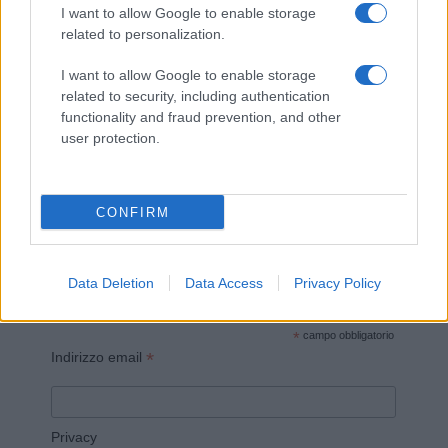
I want to allow Google to enable storage
related to personalization.
I want to allow Google to enable storage
related to security, including authentication
Invia un Comunicato Stampa
|
Pubblicità
|
Segnala
functionality and fraud prevention, and other
user protection.
CONFIRM
Vuoi rimanere sempre aggiornato?
Data Deletion
Data Access
Privacy Policy
Iscriviti alla newsletter di Gallura Oggi e ricevi le nostre
email periodiche contenenti le ultime notizie pubblicate
sul sito web!
*
campo obbligatorio
*
Indirizzo email
Privacy