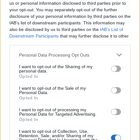
amate dell’estate 2026
us or personal information disclosed to third parties prior to
your opt-out. You may separately opt-out of the further
disclosure of your personal information by third parties on the
IAB’s list of downstream participants. This information may
also be disclosed by us to third parties on the
IAB’s List of
Downstream Participants
that may further disclose it to other
third parties.
Please note that this website/app uses one or more Google
Personal Data Processing Opt Outs
services and may gather and store information including but
not limited to your visit or usage behaviour. You may click to
I want to opt-out of the Sharing of my
personal data.
grant or deny consent to Google and its third-party tags to
Opted In
use your data for below specified purposes in below Google
NECROLOGIE
consent section.
I want to opt-out of the Sale of my
Personal Data.
Opted In
Mario Malu
I want to opt-out of processing my
Personal Data for Targeted Advertising.
Opted In
Paolo Pinna
I want to opt-out of Collection, Use,
Retention, Sale, and/or Sharing of my