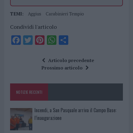
TEMI:
Aggius
Carabinieri Tempio
Condividi l'articolo
F
T
Pi
W
S
a
w
n
h
h
ce
it
te
at
a
Articolo precedente
b
te
re
s
re
Prossimo articolo
o
r
st
A
o
p
NOTIZIE RECENTI
k
p
Incendi, a San Pasquale arriva il Campo Base:
l’inaugurazione