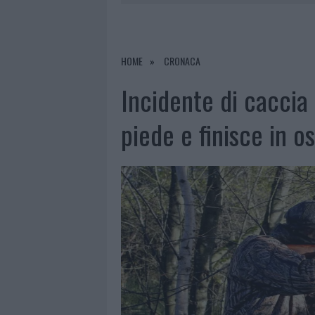
7 AGOSTO 2026
|
CALANGIANUS, DOPO LE POLEMIC
7 AGOSTO 2026
|
OLBIA, DIVIETO DI SOSTA CONT
7 AGOSTO 2026
|
PAUSA CAFFÈ IMPECCABILE: COME 
HOME
CRONACA
7 AGOSTO 2026
|
LE PREVISIONI METEO PER IL WEE
Incidente di caccia 
piede e finisce in o