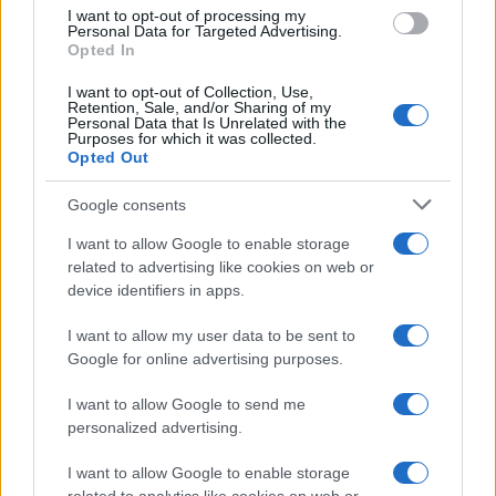
b
te
re
s
re
Prossimo articolo
I want to opt-out of processing my
o
r
st
A
Personal Data for Targeted Advertising.
Opted In
o
p
NOTIZIE RECENTI
I want to opt-out of Collection, Use,
k
p
Retention, Sale, and/or Sharing of my
Personal Data that Is Unrelated with the
Purposes for which it was collected.
Le previsioni meteo per il weekend a Olbia e in
Opted Out
Gallura
Google consents
I want to allow Google to enable storage
Michelle Hunziker in Gallura, bella anche dal
related to advertising like cookies on web or
vivo: un amico vip svela come fa
device identifiers in apps.
I want to allow my user data to be sent to
Calangianus, dopo le polemiche il centro
Google for online advertising purposes.
accoglienza minori chiude
I want to allow Google to send me
personalized advertising.
Olbia, divieto di sosta contro spaccio e degrado:
esplode la protesta
I want to allow Google to enable storage