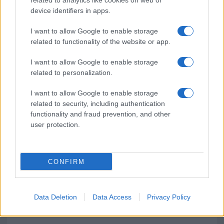
related to analytics like cookies on web or
device identifiers in apps.
Pausa caffè impeccabile: come scegliere la
soluzione ideale per la casa e l’ufficio
I want to allow Google to enable storage
related to functionality of the website or app.
Monte Pino, la fine di un lungo dolore: storia e
I want to allow Google to enable storage
rinascita della strada che segnò la Gallura
related to personalization.
I want to allow Google to enable storage
Raid nelle campagne di Berchidda, rischio per
related to security, including authentication
la rete elettrica
functionality and fraud prevention, and other
user protection.
CONFIRM
Data Deletion
Data Access
Privacy Policy