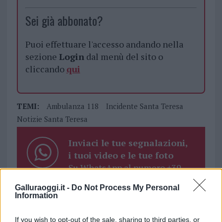
Sei già abbonato?
Puoi effettuare l'accesso andando nella
sezione
Login
dal menù del sito o
cliccando
qui
TEMI:
Ambulanza 118
Incidente Santa Teresa
Notizie Santa Teresa
Inviaci le tue segnalazioni,
i tuoi video e le tue foto
Su WhatsApp al numero +39
345 356 7512
Galluraoggi.it -
Do Not Process My Personal
Information
If you wish to opt-out of the sale, sharing to third parties, or