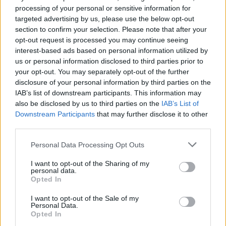
Notizie in tempo reale?
processing of your personal or sensitive information for
Entra nel canale telegram di
targeted advertising by us, please use the below opt-out
section to confirm your selection. Please note that after your
GalluraOggi.it
opt-out request is processed you may continue seeing
interest-based ads based on personal information utilized by
us or personal information disclosed to third parties prior to
your opt-out. You may separately opt-out of the further
disclosure of your personal information by third parties on the
Ricevi le nostre ultime news
IAB’s list of downstream participants. This information may
also be disclosed by us to third parties on the
IAB’s List of
Downstream Participants
that may further disclose it to other
da
Google News
third parties.
Please note that this website/app uses one or more Google
Personal Data Processing Opt Outs
services and may gather and store information including but
Condividi l'articolo
not limited to your visit or usage behaviour. You may click to
I want to opt-out of the Sharing of my
personal data.
F
T
Pi
W
S
grant or deny consent to Google and its third-party tags to
Opted In
use your data for below specified purposes in below Google
a
w
n
h
h
consent section.
I want to opt-out of the Sale of my
Personal Data.
ce
it
te
at
a
Articolo precedente
Opted In