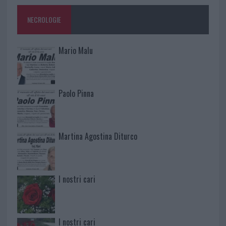
NECROLOGIE
Mario Malu
Paolo Pinna
Martina Agostina Diturco
I nostri cari
I nostri cari