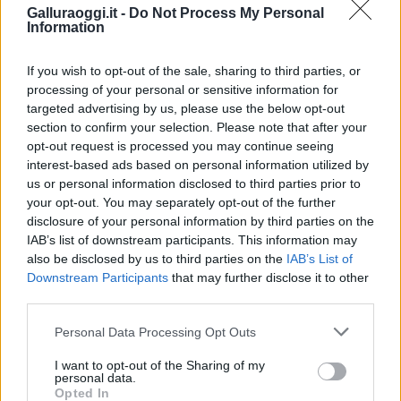
Inviaci le tue segnalazioni,
Galluraoggi.it -
Do Not Process My Personal
i tuoi video e le tue foto
Information
Su WhatsApp al numero +39
If you wish to opt-out of the sale, sharing to third parties, or
345 356 7512
processing of your personal or sensitive information for
targeted advertising by us, please use the below opt-out
section to confirm your selection. Please note that after your
opt-out request is processed you may continue seeing
Notizie in tempo reale?
interest-based ads based on personal information utilized by
Entra nel canale telegram di
us or personal information disclosed to third parties prior to
your opt-out. You may separately opt-out of the further
GalluraOggi.it
disclosure of your personal information by third parties on the
IAB’s list of downstream participants. This information may
also be disclosed by us to third parties on the
IAB’s List of
Downstream Participants
that may further disclose it to other
third parties.
Ricevi le nostre ultime news
Please note that this website/app uses one or more Google
Personal Data Processing Opt Outs
services and may gather and store information including but
da
Google News
not limited to your visit or usage behaviour. You may click to
I want to opt-out of the Sharing of my
personal data.
grant or deny consent to Google and its third-party tags to
Opted In