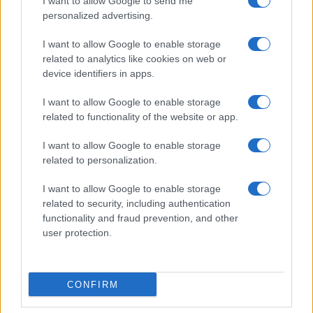
I want to allow Google to send me
personalized advertising.
Olbia, divieto di sosta contro spaccio e degrado:
esplode la protesta
I want to allow Google to enable storage
related to analytics like cookies on web or
device identifiers in apps.
Pausa caffè impeccabile: come scegliere la
soluzione ideale per la casa e l’ufficio
I want to allow Google to enable storage
related to functionality of the website or app.
Monte Pino, la fine di un lungo dolore: storia e
I want to allow Google to enable storage
rinascita della strada che segnò la Gallura
related to personalization.
I want to allow Google to enable storage
Raid nelle campagne di Berchidda, rischio per
related to security, including authentication
la rete elettrica
functionality and fraud prevention, and other
user protection.
Monte Pino, via i cancelli del cantiere: la Gallura
ritrova la strada
CONFIRM