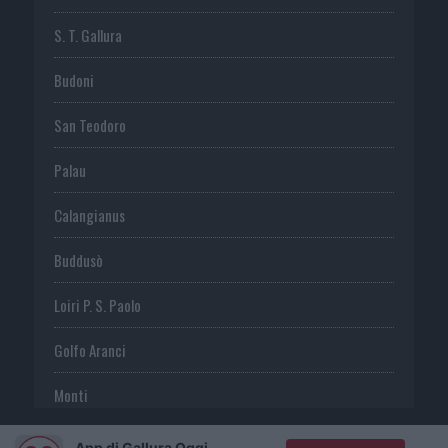
S. T. Gallura
Budoni
San Teodoro
Palau
Calangianus
Buddusò
Loiri P. S. Paolo
Golfo Aranci
Monti
Telti
App di Gallura Oggi