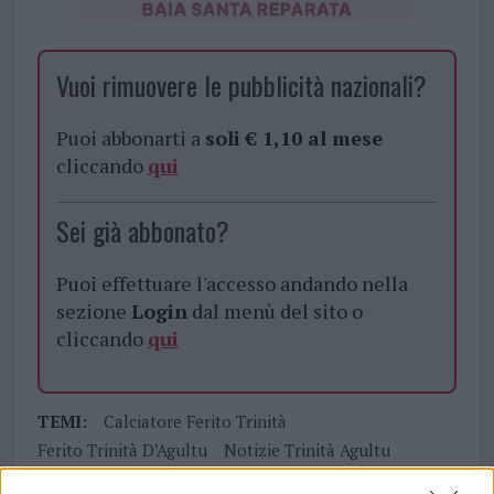
Vuoi rimuovere le pubblicità nazionali?
Puoi abbonarti a
soli € 1,10 al mese
cliccando
qui
Sei già abbonato?
Puoi effettuare l'accesso andando nella
sezione
Login
dal menù del sito o
cliccando
qui
TEMI:
Calciatore Ferito Trinità
Ferito Trinità D’Agultu
Notizie Trinità Agultu