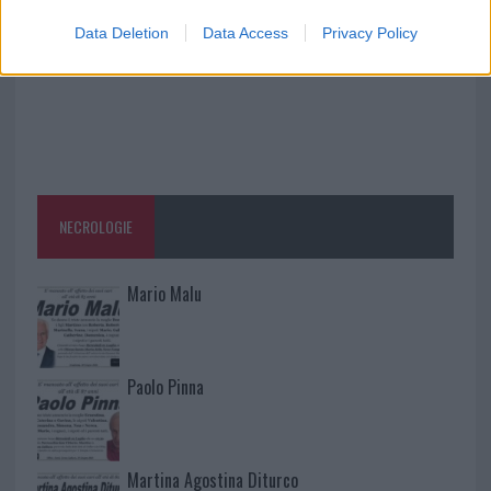
Data Deletion
Data Access
Privacy Policy
NECROLOGIE
Mario Malu
Paolo Pinna
Martina Agostina Diturco