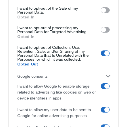
use your data for below specified purposes in below Google
consent section.
Condividi l'articolo
I want to opt-out of the Sale of my
Personal Data.
Opted In
F
T
Pi
W
S
a
w
n
h
h
I want to opt-out of processing my
Personal Data for Targeted Advertising.
ce
it
te
at
a
Opted In
Articolo precedente
b
te
re
s
re
Prossimo articolo
I want to opt-out of Collection, Use,
Retention, Sale, and/or Sharing of my
o
r
st
A
Personal Data that Is Unrelated with the
Purposes for which it was collected.
o
p
Opted Out
NOTIZIE RECENTI
k
p
Google consents
I want to allow Google to enable storage
Michelle Hunziker in Gallura, bella anche dal
related to advertising like cookies on web or
vivo: un amico vip svela come fa
device identifiers in apps.
I want to allow my user data to be sent to
Calangianus, dopo le polemiche il centro
Google for online advertising purposes.
accoglienza minori chiude