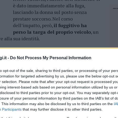
è dato immediatamente alla fuga,
lasciando la donna sul posto senza
prestare soccorso. Nel corso
dell’impatto, però,
il fuggitivo ha
perso la targa del proprio veicolo
, un
e alla sua identità.
idente, muore un motociclista di 30 anni
.
i.it -
Do Not Process My Personal Information
con la Polizia Stradale.
to opt-out of the sale, sharing to third parties, or processing of your per
formation for targeted advertising by us, please use the below opt-out s
venuta prontamente dopo la segnalazione, ha
r selection. Please note that after your opt-out request is processed y
e il responsabile. A supporto delle operazioni, è
eing interest-based ads based on personal information utilized by us or
 della Polizia Stradale, già presente nelle
disclosed to third parties prior to your opt-out. You may separately opt-
e. Gli agenti hanno avviato i rilievi sul posto
losure of your personal information by third parties on the IAB’s list of
nformazioni utili
per ricostruire l’accaduto e
. This information may also be disclosed by us to third parties on the
IA
Participants
that may further disclose it to other third parties.
in fuga.
NEC