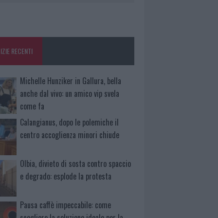
IZIE RECENTI
Michelle Hunziker in Gallura, bella
anche dal vivo: un amico vip svela
come fa
Calangianus, dopo le polemiche il
centro accoglienza minori chiude
Olbia, divieto di sosta contro spaccio
e degrado: esplode la protesta
Pausa caffè impeccabile: come
scegliere la soluzione ideale per la