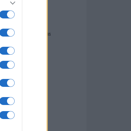
I nostri cari
Giovannimaria Cabras