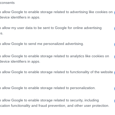
consents
o allow Google to enable storage related to advertising like cookies on
evice identifiers in apps.
lazioni, i tuoi video e le tue foto
o allow my user data to be sent to Google for online advertising
ro +39 345 356 7512
s.
to allow Google to send me personalized advertising.
o allow Google to enable storage related to analytics like cookies on
ime news da
Google News
evice identifiers in apps.
o allow Google to enable storage related to functionality of the website
o allow Google to enable storage related to personalization.
o allow Google to enable storage related to security, including
cation functionality and fraud prevention, and other user protection.
dente
Prossimo articolo