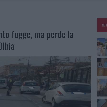
RO SPACCIO E DEGRADO: ESPLODE LA PROTESTA
SCEGLIERE LA SOLUZIONE IDEALE PER LA CASA E L’UFFICIO
GO DOLORE: STORIA E RINASCITA DELLA STRADA CHE SEGNÒ LA GALLURA
NOT
 BELLA ANCHE DAL VIVO: UN AMICO VIP SVELA COME FA
to fugge, ma perde la
Olbia