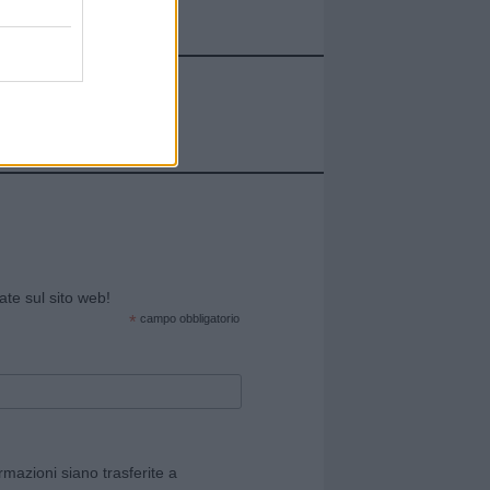
cate sul sito web!
*
campo obbligatorio
rmazioni siano trasferite a