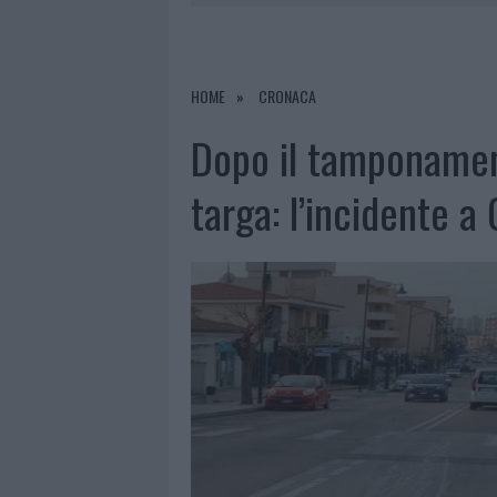
7 AGOSTO 2026
|
OLBIA, DIVIETO DI SOSTA CONT
7 AGOSTO 2026
|
PAUSA CAFFÈ IMPECCABILE: COME 
7 AGOSTO 2026
|
MONTE PINO, LA FINE DI UN LUN
HOME
CRONACA
7 AGOSTO 2026
|
MICHELLE HUNZIKER IN GALLURA,
Dopo il tamponamen
targa: l’incidente a 