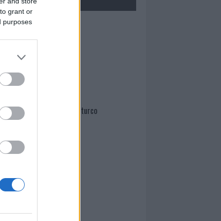
er and store
to grant or
ed purposes
Mario Malu
Paolo Pinna
Martina Agostina Diturco
I nostri cari
I nostri cari