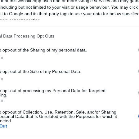
 that this website/app uses one or more Google services and may gath
including but not limited to your visit or usage behaviour. You may click 
 to Google and its third-party tags to use your data for below specifi
ogle consent section.
azionali?
l Data Processing Opt Outs
 mese
cliccando
qui
o opt-out of the Sharing of my personal data.
In
o opt-out of the Sale of my Personal Data.
do nella sezione
Login
dal menù del sito o
In
to opt-out of processing my Personal Data for Targeted
ing.
In
Polizia Locale Olbia
Polizia Stradale Olbia
o opt-out of Collection, Use, Retention, Sale, and/or Sharing
ersonal Data that Is Unrelated with the Purposes for which it
lected.
Out
eale?
gram di GalluraOggi.it