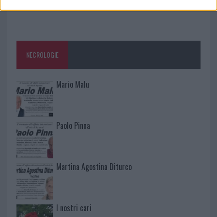
NECROLOGIE
Mario Malu
Paolo Pinna
Martina Agostina Diturco
I nostri cari