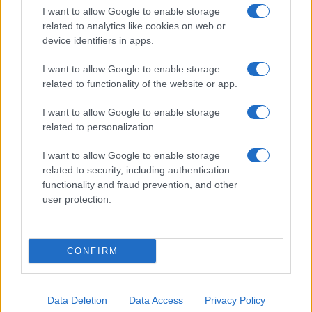
I want to allow Google to enable storage
Michelle Hunziker in Gallura, bella anche dal
related to analytics like cookies on web or
vivo: un amico vip svela come fa
device identifiers in apps.
I want to allow Google to enable storage
Calangianus, dopo le polemiche il centro
related to functionality of the website or app.
accoglienza minori chiude
I want to allow Google to enable storage
related to personalization.
Olbia, divieto di sosta contro spaccio e degrado:
esplode la protesta
I want to allow Google to enable storage
related to security, including authentication
functionality and fraud prevention, and other
Pausa caffè impeccabile: come scegliere la
user protection.
soluzione ideale per la casa e l’ufficio
CONFIRM
Data Deletion
Data Access
Privacy Policy