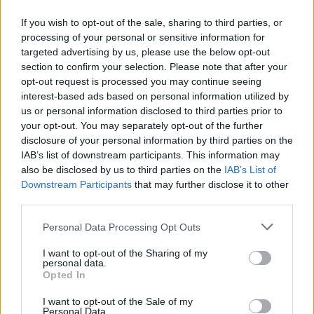
If you wish to opt-out of the sale, sharing to third parties, or
processing of your personal or sensitive information for
targeted advertising by us, please use the below opt-out
Notizie in tempo reale?
section to confirm your selection. Please note that after your
Entra nel canale telegram di
opt-out request is processed you may continue seeing
GalluraOggi.it
interest-based ads based on personal information utilized by
us or personal information disclosed to third parties prior to
your opt-out. You may separately opt-out of the further
disclosure of your personal information by third parties on the
IAB’s list of downstream participants. This information may
also be disclosed by us to third parties on the
IAB’s List of
Ricevi le nostre ultime news
Downstream Participants
that may further disclose it to other
third parties.
da
Google News
Please note that this website/app uses one or more Google
Personal Data Processing Opt Outs
services and may gather and store information including but
not limited to your visit or usage behaviour. You may click to
I want to opt-out of the Sharing of my
personal data.
Condividi l'articolo
grant or deny consent to Google and its third-party tags to
Opted In
use your data for below specified purposes in below Google
F
T
Pi
W
S
consent section.
I want to opt-out of the Sale of my
Personal Data.