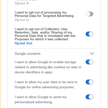
a
w
n
h
h
Opted In
ce
it
te
at
a
Articolo precedente
I want to opt-out of processing my
Personal Data for Targeted Advertising.
b
te
re
s
re
Prossimo articolo
Opted In
o
r
st
A
I want to opt-out of Collection, Use,
o
p
Retention, Sale, and/or Sharing of my
Personal Data that Is Unrelated with the
NOTIZIE RECENTI
k
p
Purposes for which it was collected.
Opted Out
A fuoco un deposito con bombole, intervento dei
Google consents
vigili del fuoco a Rudalza
I want to allow Google to enable storage
related to advertising like cookies on web or
device identifiers in apps.
Ristorante distrutto dalle fiamme a La
Maddalena, incendio a Monti d’à rena
I want to allow my user data to be sent to
Google for online advertising purposes.
Le previsioni meteo per il weekend a Olbia e in
I want to allow Google to send me
Gallura
personalized advertising.