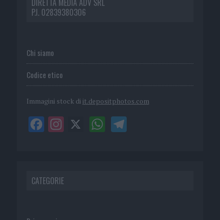
DIRETTA MEDIA ADV SRL
P.I. 02839380306
Chi siamo
Codice etico
Immagini stock di
it.depositphotos.com
CATEGORIE