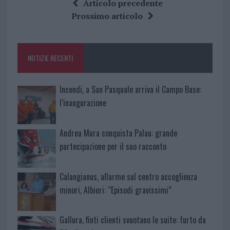
ce
it
te
at
a
Articolo precedente
b
te
re
s
re
Prossimo articolo
o
r
st
A
o
p
NOTIZIE RECENTI
k
p
Incendi, a San Pasquale arriva il Campo Base:
l’inaugurazione
Andrea Mura conquista Palau: grande
partecipazione per il suo racconto
Calangianus, allarme sul centro accoglienza
minori, Albieri: “Episodi gravissimi”
Gallura, finti clienti svuotano le suite: furto da