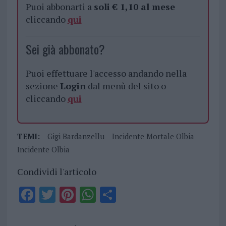
Puoi abbonarti a
soli € 1,10 al mese
cliccando
qui
Sei già abbonato?
Puoi effettuare l'accesso andando nella
sezione
Login
dal menù del sito o
cliccando
qui
TEMI:
Gigi Bardanzellu
Incidente Mortale Olbia
Incidente Olbia
Condividi l'articolo
F
T
Pi
W
S
a
w
n
h
h