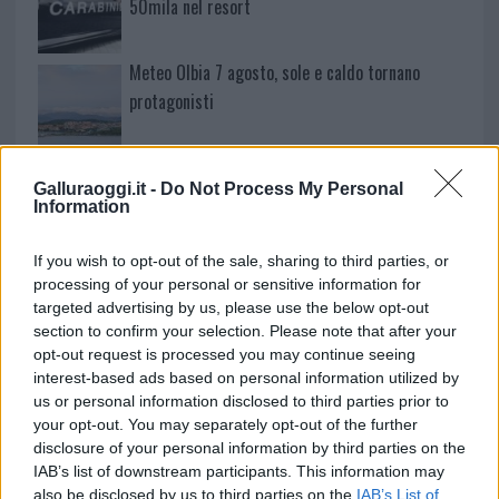
50mila nel resort
Meteo Olbia 7 agosto, sole e caldo tornano
protagonisti
Test tunnel Olbia: rampe chiuse ancora fino a
Galluraoggi.it -
Do Not Process My Personal
fine agosto
Information
Aggius conquista la classifica delle mete più
If you wish to opt-out of the sale, sharing to third parties, or
processing of your personal or sensitive information for
amate dell’estate 2026
targeted advertising by us, please use the below opt-out
section to confirm your selection. Please note that after your
opt-out request is processed you may continue seeing
interest-based ads based on personal information utilized by
us or personal information disclosed to third parties prior to
your opt-out. You may separately opt-out of the further
disclosure of your personal information by third parties on the
IAB’s list of downstream participants. This information may
also be disclosed by us to third parties on the
IAB’s List of