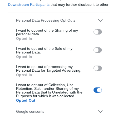
Downstream Participants
that may further disclose it to other
third parties.
NECROLOGIE
Please note that this website/app uses one or more Google
Personal Data Processing Opt Outs
services and may gather and store information including but
not limited to your visit or usage behaviour. You may click to
I want to opt-out of the Sharing of my
Mario Malu
personal data.
grant or deny consent to Google and its third-party tags to
Opted In
use your data for below specified purposes in below Google
consent section.
I want to opt-out of the Sale of my
Personal Data.
Paolo Pinna
Opted In
I want to opt-out of processing my
Personal Data for Targeted Advertising.
Opted In
Martina Agostina Diturco
I want to opt-out of Collection, Use,
Retention, Sale, and/or Sharing of my
Personal Data that Is Unrelated with the
Purposes for which it was collected.
I nostri cari
Opted Out
Google consents