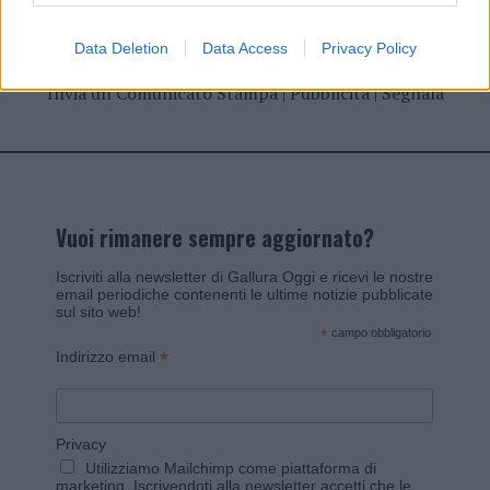
Data Deletion
Data Access
Privacy Policy
Invia un Comunicato Stampa
|
Pubblicità
|
Segnala
Vuoi rimanere sempre aggiornato?
Iscriviti alla newsletter di Gallura Oggi e ricevi le nostre
email periodiche contenenti le ultime notizie pubblicate
sul sito web!
*
campo obbligatorio
*
Indirizzo email
Privacy
Utilizziamo Mailchimp come piattaforma di
marketing. Iscrivendoti alla newsletter accetti che le