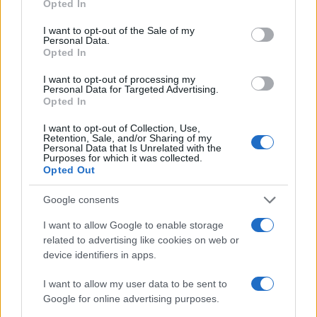
Opted In
use your data for below specified purposes in below Google
consent section.
I want to opt-out of the Sale of my
Personal Data.
Opted In
I want to opt-out of processing my
Personal Data for Targeted Advertising.
Opted In
I want to opt-out of Collection, Use,
Retention, Sale, and/or Sharing of my
Personal Data that Is Unrelated with the
Purposes for which it was collected.
NECROLOGIE
Opted Out
Google consents
Mario Malu
I want to allow Google to enable storage
related to advertising like cookies on web or
device identifiers in apps.
Paolo Pinna
I want to allow my user data to be sent to
Google for online advertising purposes.