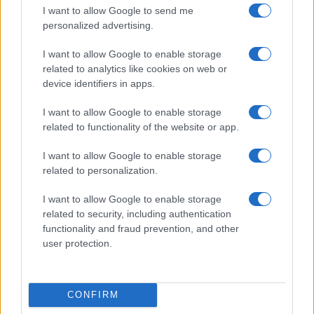
Martina Agostina Diturco
I want to allow Google to send me
personalized advertising.
I want to allow Google to enable storage
related to analytics like cookies on web or
I nostri cari
device identifiers in apps.
I want to allow Google to enable storage
related to functionality of the website or app.
I nostri cari
I want to allow Google to enable storage
related to personalization.
I nostri cari
I want to allow Google to enable storage
related to security, including authentication
functionality and fraud prevention, and other
user protection.
Giovannimaria Cabras
CONFIRM