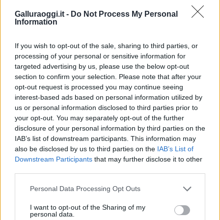
in Europa: classifica dei 5 centri di riferimento
pe…
Galluraoggi.it -
Do Not Process My Personal
Information
Incendi, a San Pasquale arriva il Campo Base:
l’inaugurazione
If you wish to opt-out of the sale, sharing to third parties, or
processing of your personal or sensitive information for
targeted advertising by us, please use the below opt-out
Andrea Mura conquista Palau: grande
section to confirm your selection. Please note that after your
partecipazione per il suo racconto
opt-out request is processed you may continue seeing
interest-based ads based on personal information utilized by
us or personal information disclosed to third parties prior to
Calangianus, allarme sul centro accoglienza
your opt-out. You may separately opt-out of the further
minori, Albieri: “Episodi gravissimi”
disclosure of your personal information by third parties on the
IAB’s list of downstream participants. This information may
also be disclosed by us to third parties on the
IAB’s List of
Gallura, finti clienti svuotano le suite: furto da
Downstream Participants
that may further disclose it to other
50mila nel resort
third parties.
Please note that this website/app uses one or more Google
Personal Data Processing Opt Outs
Meteo Olbia 7 agosto, sole e caldo tornano
services and may gather and store information including but
not limited to your visit or usage behaviour. You may click to
I want to opt-out of the Sharing of my
protagonisti
personal data.
grant or deny consent to Google and its third-party tags to