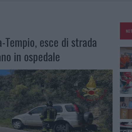
E CALDO TORNANO PROTAGONISTI
A IL CAMPO BASE: L’INAUGURAZIONE
: GRANDE PARTECIPAZIONE PER IL SUO RACCONTO
NOT
RO ACCOGLIENZA MINORI, ALBIERI: “EPISODI GRAVISSIMI”
a-Tempio, esce di strada
ano in ospedale