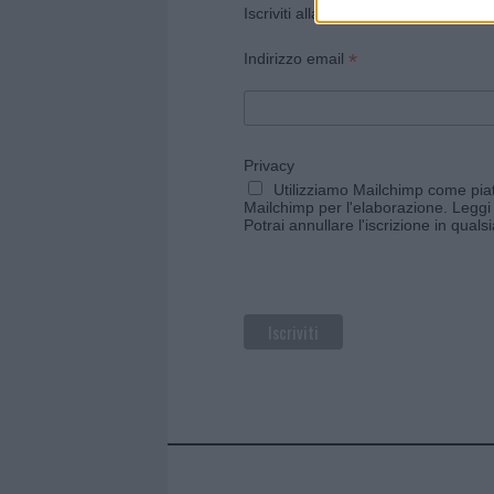
Iscriviti alla newsletter di Gallura O
*
Indirizzo email
Privacy
Utilizziamo Mailchimp come piatt
Mailchimp per l'elaborazione.
Leggi 
Potrai annullare l'iscrizione in qual