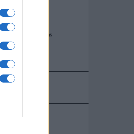
I nostri cari
Giovannimaria Cabras