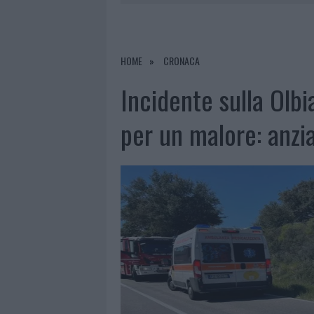
6 AGOSTO 2026
|
METEO OLBIA 7 AGOSTO, SOLE 
6 AGOSTO 2026
|
INCENDI, A SAN PASQUALE ARRIV
6 AGOSTO 2026
|
ANDREA MURA CONQUISTA PALAU
HOME
CRONACA
6 AGOSTO 2026
|
CALANGIANUS, ALLARME SUL CENT
Incidente sulla Olbi
per un malore: anzi