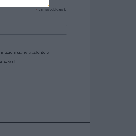
cate sul sito web!
*
campo obbligatorio
rmazioni siano trasferite a
e e-mail.