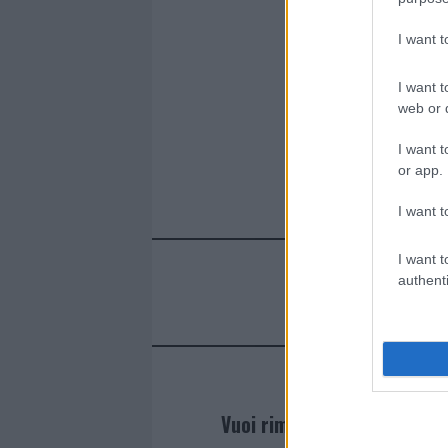
I want 
I want t
web or d
I want t
or app.
I want t
I want t
authenti
Vuoi rimanere sempre agg