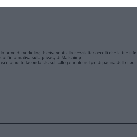
ggi e ricevi le nostre email periodiche contenenti le ultime notizie pubbli
aforma di marketing. Iscrivendoti alla newsletter accetti che le tue info
qui l'informativa sulla privacy di Mailchimp
.
siasi momento facendo clic sul collegamento nel piè di pagina delle nostr