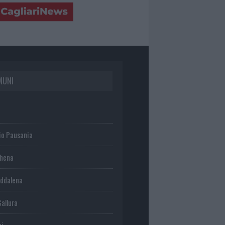
MUNI
io Pausania
chena
ddalena
Gallura