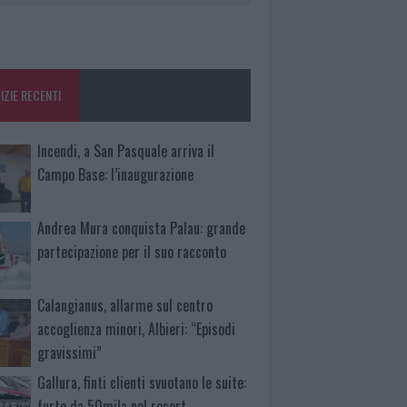
IZIE RECENTI
Incendi, a San Pasquale arriva il
Campo Base: l’inaugurazione
Andrea Mura conquista Palau: grande
partecipazione per il suo racconto
Calangianus, allarme sul centro
accoglienza minori, Albieri: “Episodi
gravissimi”
Gallura, finti clienti svuotano le suite:
furto da 50mila nel resort