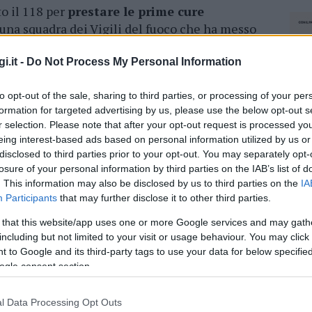
o il 118 per
prestare le prime cure
una squadra dei Vigili del fuoco che ha messo
on i sanitari. L’autista dell’auto è stato quindi
ia
in codice giallo per accertamenti. Presenti
i.it -
Do Not Process My Personal Information
to opt-out of the sale, sharing to third parties, or processing of your per
formation for targeted advertising by us, please use the below opt-out s
azionali?
r selection. Please note that after your opt-out request is processed y
eing interest-based ads based on personal information utilized by us or
disclosed to third parties prior to your opt-out. You may separately opt-
 mese
cliccando
qui
losure of your personal information by third parties on the IAB’s list of
. This information may also be disclosed by us to third parties on the
IA
Participants
that may further disclose it to other third parties.
 that this website/app uses one or more Google services and may gath
do nella sezione
Login
dal menù del sito o
including but not limited to your visit or usage behaviour. You may click 
 to Google and its third-party tags to use your data for below specifi
ogle consent section.
l Data Processing Opt Outs
Olbia
Incidente Olbia Tempio
NEC