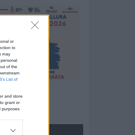
sonal or
ection to
ou may
 personal
out of the
 downstream
B’s List of
er and store
to grant or
ed purposes
ROLOGIE