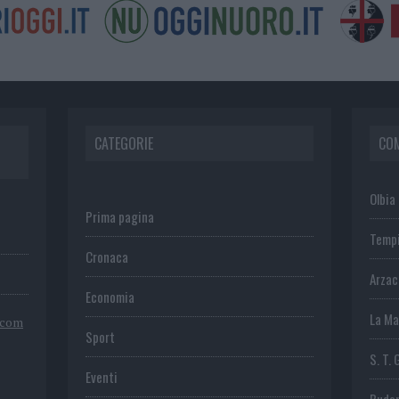
CATEGORIE
CO
Olbia
Prima pagina
Temp
Cronaca
Arza
Economia
La Ma
.com
Sport
S. T. 
Eventi