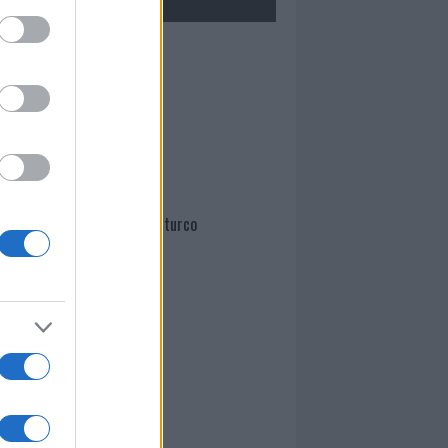
Mario Malu
Paolo Pinna
Martina Agostina Diturco
I nostri cari
I nostri cari