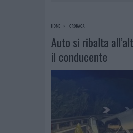
7 AGOSTO 2026
|
MONTE PINO, VIA I CANCELLI DE
7 AGOSTO 2026
|
NUOVI STALLI RESIDENTI A PALA
7 AGOSTO 2026
|
FILM INTERNAZIONALE, CASTING
HOME
CRONACA
7 AGOSTO 2026
|
MONTE PINO, LA FINE DI UN LUN
Auto si ribalta all’a
il conducente