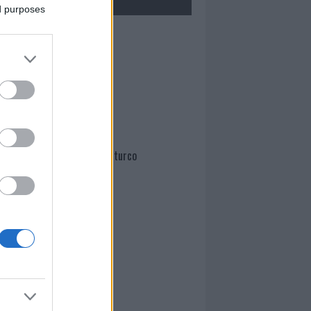
ed purposes
Mario Malu
Paolo Pinna
Martina Agostina Diturco
I nostri cari
I nostri cari