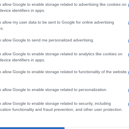
o allow Google to enable storage related to advertising like cookies on
lazioni, i tuoi video e le tue foto
evice identifiers in apps.
ro +39 345 356 7512
o allow my user data to be sent to Google for online advertising
s.
to allow Google to send me personalized advertising.
ime news da
Google News
o allow Google to enable storage related to analytics like cookies on
evice identifiers in apps.
o allow Google to enable storage related to functionality of the website
o allow Google to enable storage related to personalization.
o allow Google to enable storage related to security, including
dente
Prossimo articolo
cation functionality and fraud prevention, and other user protection.