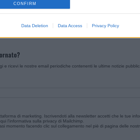
CONFIRM
Invia un Comunicato Stampa
|
Pubblicità
|
Segnala
Data Deletion
Data Access
Privacy Policy
iornato?
ggi e ricevi le nostre email periodiche contenenti le ultime notizie pubbli
aforma di marketing. Iscrivendoti alla newsletter accetti che le tue info
qui l'informativa sulla privacy di Mailchimp
.
siasi momento facendo clic sul collegamento nel piè di pagina delle nostr