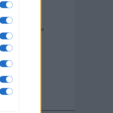
I nostri cari
Giovannimaria Cabras