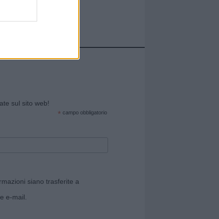
cate sul sito web!
*
campo obbligatorio
rmazioni siano trasferite a
e e-mail.