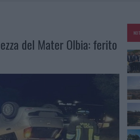
L CANTIERE: LA GALLURA RITROVA LA STRADA
U, IL COMUNE COMPLETA L’ITER
 PER COMPARSE IN COSTA SMERALDA
NOT
GO DOLORE: STORIA E RINASCITA DELLA STRADA CHE SEGNÒ LA GALLURA
ltezza del Mater Olbia: ferito