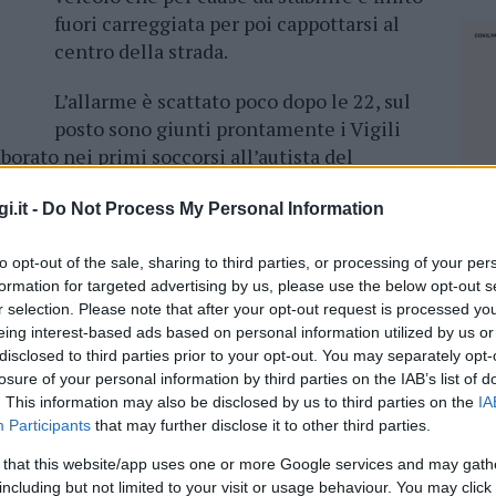
fuori carreggiata per poi cappottarsi al
centro della strada.
L’allarme è scattato poco dopo le 22, sul
posto sono giunti prontamente i Vigili
borato nei primi soccorsi all’autista del
e, successivamente trasportato in ospedale per
i.it -
Do Not Process My Personal Information
lla messa in sicurezza dell’area, garantendo le
to opt-out of the sale, sharing to third parties, or processing of your per
tino della viabilità in sicurezza. Le operazioni
formation for targeted advertising by us, please use the below opt-out s
r selection. Please note that after your opt-out request is processed y
hanno causato rallentamenti e disagi alla
eing interest-based ads based on personal information utilized by us or
ta temporaneamente chiusa al traffico.
disclosed to third parties prior to your opt-out. You may separately opt-
do la dinamica dell’incidente per accertare
losure of your personal information by third parties on the IAB’s list of
. This information may also be disclosed by us to third parties on the
IA
Participants
that may further disclose it to other third parties.
 that this website/app uses one or more Google services and may gath
NEC
including but not limited to your visit or usage behaviour. You may click 