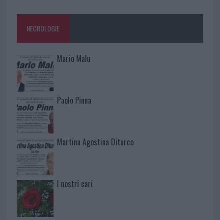
NECROLOGIE
Mario Malu
Paolo Pinna
Martina Agostina Diturco
I nostri cari