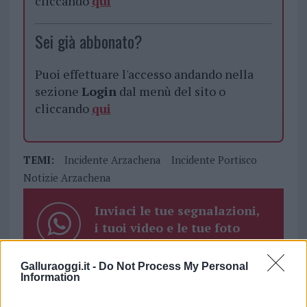
cliccando
qui
Sei già abbonato?
Puoi effettuare l'accesso andando nella
sezione
Login
dal menù del sito o
cliccando
qui
TEMI:
Incidente Arzachena
Incidente Portisco
Notizie Arzachena
Inviaci le tue segnalazioni,
i tuoi video e le tue foto
Su WhatsApp al numero +39
345 356 7512
Galluraoggi.it -
Do Not Process My Personal
Information