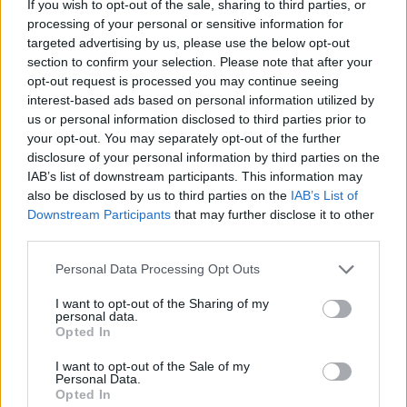
If you wish to opt-out of the sale, sharing to third parties, or
processing of your personal or sensitive information for
Notizie in tempo reale?
targeted advertising by us, please use the below opt-out
Entra nel canale telegram di
section to confirm your selection. Please note that after your
GalluraOggi.it
opt-out request is processed you may continue seeing
interest-based ads based on personal information utilized by
us or personal information disclosed to third parties prior to
your opt-out. You may separately opt-out of the further
disclosure of your personal information by third parties on the
IAB’s list of downstream participants. This information may
Ricevi le nostre ultime news
also be disclosed by us to third parties on the
IAB’s List of
Downstream Participants
that may further disclose it to other
da
Google News
third parties.
Please note that this website/app uses one or more Google
Personal Data Processing Opt Outs
services and may gather and store information including but
Condividi l'articolo
not limited to your visit or usage behaviour. You may click to
I want to opt-out of the Sharing of my
personal data.
grant or deny consent to Google and its third-party tags to
F
T
Pi
W
S
Opted In
use your data for below specified purposes in below Google
a
w
n
h
h
consent section.
I want to opt-out of the Sale of my
Personal Data.
ce
it
te
at
a
Opted In
Articolo precedente