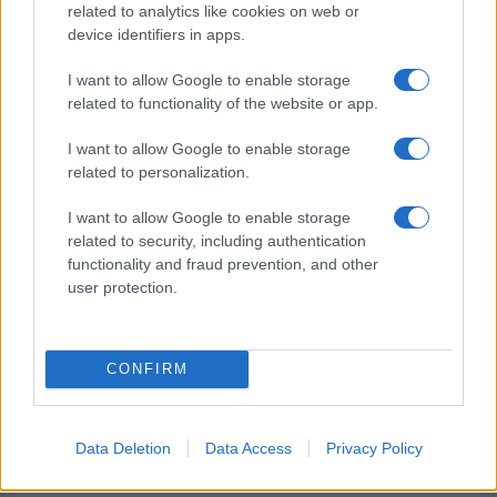
related to analytics like cookies on web or
device identifiers in apps.
Pausa caffè impeccabile: come scegliere la
I want to allow Google to enable storage
soluzione ideale per la casa e l’ufficio
related to functionality of the website or app.
I want to allow Google to enable storage
Monte Pino, la fine di un lungo dolore: storia e
related to personalization.
rinascita della strada che segnò la Gallura
I want to allow Google to enable storage
related to security, including authentication
Raid nelle campagne di Berchidda, rischio per
functionality and fraud prevention, and other
la rete elettrica
user protection.
CONFIRM
Data Deletion
Data Access
Privacy Policy