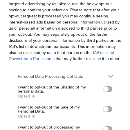
targeted advertising by us, please use the below opt-out
Puoi effettuare l'accesso andando nella
section to confirm your selection. Please note that after your
sezione
Login
dal menù del sito o
opt-out request is processed you may continue seeing
interest-based ads based on personal information utilized by
cliccando
qui
us or personal information disclosed to third parties prior to
your opt-out. You may separately opt-out of the further
disclosure of your personal information by third parties on the
TEMI:
Incendio Calangianus
Notizie Calangianus
IAB’s list of downstream participants. This information may
also be disclosed by us to third parties on the
IAB’s List of
Downstream Participants
that may further disclose it to other
Inviaci le tue segnalazioni,
third parties.
i tuoi video e le tue foto
Su WhatsApp al numero +39
Please note that this website/app uses one or more Google
Personal Data Processing Opt Outs
345 356 7512
services and may gather and store information including but
not limited to your visit or usage behaviour. You may click to
I want to opt-out of the Sharing of my
personal data.
grant or deny consent to Google and its third-party tags to
Opted In
use your data for below specified purposes in below Google
consent section.
I want to opt-out of the Sale of my
Notizie in tempo reale?
Personal Data.
Opted In
Entra nel canale telegram di
GalluraOggi.it
I want to opt-out of processing my