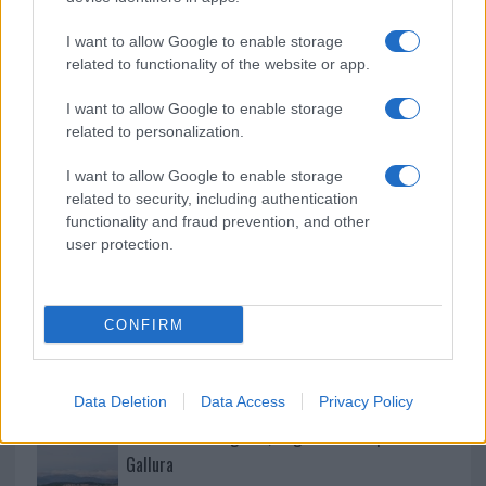
NOTIZIE RECENTI
k
p
I want to allow Google to enable storage
“Sul filo del discorso”: sold out ad Olbia per il
related to functionality of the website or app.
reading su Atzeni
I want to allow Google to enable storage
related to personalization.
La Maddalena, festa per i 30 anni del Diving
I want to allow Google to enable storage
center di Tegge
related to security, including authentication
functionality and fraud prevention, and other
user protection.
Esce di strada con l’auto ad Arzachena: ferito il
conducente
CONFIRM
Turiste si perdono a Tavolara: salvate dai vigili
del fuoco
Data Deletion
Data Access
Privacy Policy
Meteo Olbia 6 agosto, migliora il tempo in
Gallura