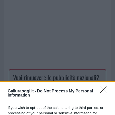
Vuoi rimuovere le pubblicità nazionali?
Puoi abbonarti a
soli € 1,10 al mese
Galluraoggi.it -
Do Not Process My Personal
Information
cliccando
qui
If you wish to opt-out of the sale, sharing to third parties, or
Sei già abbonato?
processing of your personal or sensitive information for