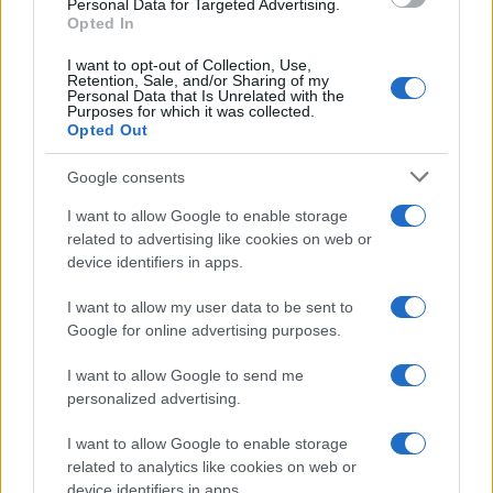
Personal Data for Targeted Advertising.
Opted In
I want to opt-out of Collection, Use,
Retention, Sale, and/or Sharing of my
Personal Data that Is Unrelated with the
Ricevi le nostre ultime news
Purposes for which it was collected.
Opted Out
da
Google News
Google consents
I want to allow Google to enable storage
related to advertising like cookies on web or
Condividi l'articolo
device identifiers in apps.
F
T
Pi
W
S
I want to allow my user data to be sent to
a
w
n
h
h
Google for online advertising purposes.
ce
it
te
at
a
Articolo precedente
I want to allow Google to send me
b
te
re
s
re
personalized advertising.
Prossimo articolo
o
r
st
A
I want to allow Google to enable storage
o
p
related to analytics like cookies on web or
device identifiers in apps.