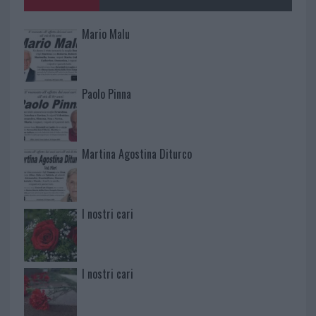
Mario Malu
Paolo Pinna
Martina Agostina Diturco
I nostri cari
I nostri cari