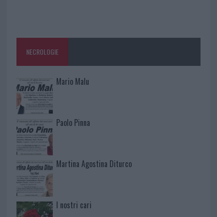
NECROLOGIE
Mario Malu
Paolo Pinna
Martina Agostina Diturco
I nostri cari