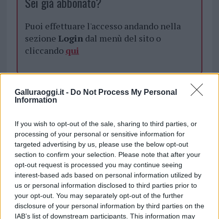
Sei già abbonato?
Puoi effettuare l'accesso andando nella
sezione
Login
dal menù del sito o
cliccando
qui
TEMI:
Agenzia Delle Dogane E Dei Monopoli Olbia
Galluraoggi.it -
Do Not Process My Personal
Dazi Olbia
Dazi Ue
Dazi Yacht Olbia
Information
Guardia Di Finanza Olbia
Isole Marshall Olbia
If you wish to opt-out of the sale, sharing to third parties, or
Notizie Gallura
Notizie Olbia
Notizie Sardegna
processing of your personal or sensitive information for
Sequestro Barca Olbia
Sequestro Olbia
targeted advertising by us, please use the below opt-out
Sequestro Yacht Olbia
Zona Industriale Olbia
section to confirm your selection. Please note that after your
opt-out request is processed you may continue seeing
Notizie in tempo reale?
interest-based ads based on personal information utilized by
Entra nel canale telegram di
us or personal information disclosed to third parties prior to
your opt-out. You may separately opt-out of the further
GalluraOggi.it
disclosure of your personal information by third parties on the
IAB’s list of downstream participants. This information may