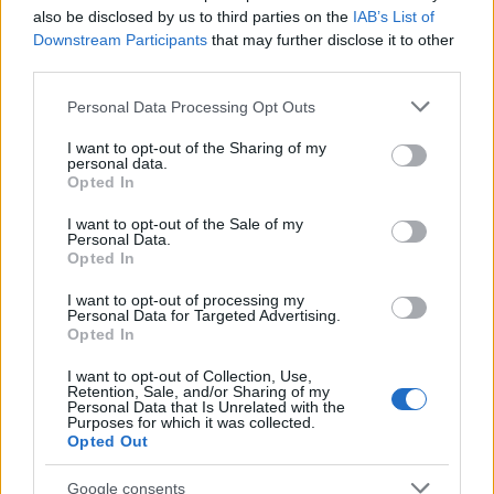
also be disclosed by us to third parties on the
IAB’s List of
Downstream Participants
that may further disclose it to other
Inviaci le tue segnalazioni,
third parties.
i tuoi video e le tue foto
Please note that this website/app uses one or more Google
Personal Data Processing Opt Outs
Su WhatsApp al numero +39
services and may gather and store information including but
345 356 7512
not limited to your visit or usage behaviour. You may click to
I want to opt-out of the Sharing of my
personal data.
grant or deny consent to Google and its third-party tags to
Opted In
use your data for below specified purposes in below Google
consent section.
I want to opt-out of the Sale of my
Personal Data.
Opted In
Ricevi le nostre ultime news
I want to opt-out of processing my
Personal Data for Targeted Advertising.
da
Google News
Opted In
I want to opt-out of Collection, Use,
Retention, Sale, and/or Sharing of my
Personal Data that Is Unrelated with the
Condividi l'articolo
Purposes for which it was collected.
Opted Out
F
T
Pi
W
S
Google consents