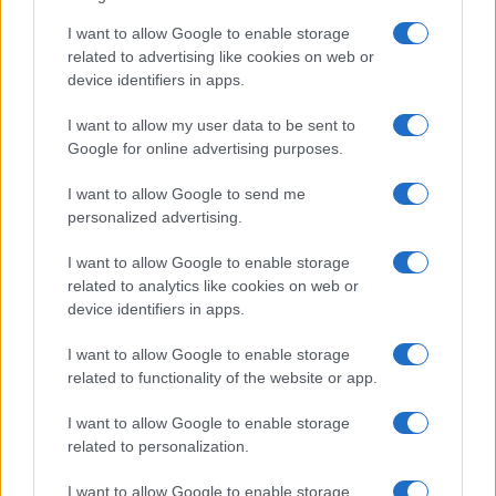
a
w
n
h
h
ce
it
te
at
a
I want to allow Google to enable storage
Articolo precedente
related to advertising like cookies on web or
b
te
re
s
re
Prossimo articolo
device identifiers in apps.
o
r
st
A
I want to allow my user data to be sent to
o
p
Google for online advertising purposes.
NOTIZIE RECENTI
k
p
I want to allow Google to send me
personalized advertising.
Incendio nella notte a Olbia, a fuoco due furgoni
I want to allow Google to enable storage
related to analytics like cookies on web or
device identifiers in apps.
A fuoco un deposito con bombole, intervento dei
vigili del fuoco a Rudalza
I want to allow Google to enable storage
related to functionality of the website or app.
Ristorante distrutto dalle fiamme a La
I want to allow Google to enable storage
related to personalization.
Maddalena, incendio a Monti d’à rena
I want to allow Google to enable storage