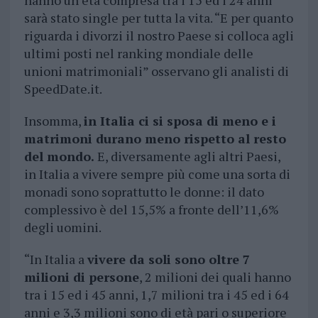
hanno un’età compresa tra i 15 ed i 24 anni
sarà stato single per tutta la vita. “E per quanto
riguarda i divorzi il nostro Paese si colloca agli
ultimi posti nel ranking mondiale delle
unioni matrimoniali” osservano gli analisti di
SpeedDate.it.
Insomma,
in Italia ci si sposa di meno e i
matrimoni durano meno rispetto al resto
del mondo.
E, diversamente agli altri Paesi,
in Italia a vivere sempre più come una sorta di
monadi sono soprattutto le donne: il dato
complessivo è del 15,5% a fronte dell’11,6%
degli uomini.
“In Italia a
vivere da soli sono oltre 7
milioni di persone
, 2 milioni dei quali hanno
tra i 15 ed i 45 anni, 1,7 milioni tra i 45 ed i 64
anni e 3,3 milioni sono di età pari o superiore