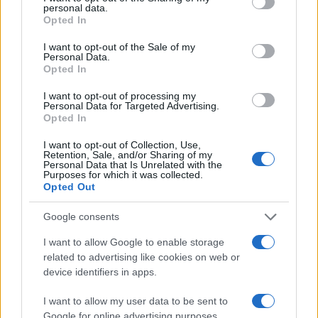
personal data.
grant or deny consent to Google and its third-party tags to
fine agosto
Opted In
use your data for below specified purposes in below Google
consent section.
I want to opt-out of the Sale of my
Personal Data.
Opted In
I want to opt-out of processing my
Personal Data for Targeted Advertising.
Opted In
I want to opt-out of Collection, Use,
Retention, Sale, and/or Sharing of my
Personal Data that Is Unrelated with the
Purposes for which it was collected.
Opted Out
NECROLOGIE
Google consents
Mario Malu
I want to allow Google to enable storage
related to advertising like cookies on web or
device identifiers in apps.
Paolo Pinna
I want to allow my user data to be sent to
Google for online advertising purposes.