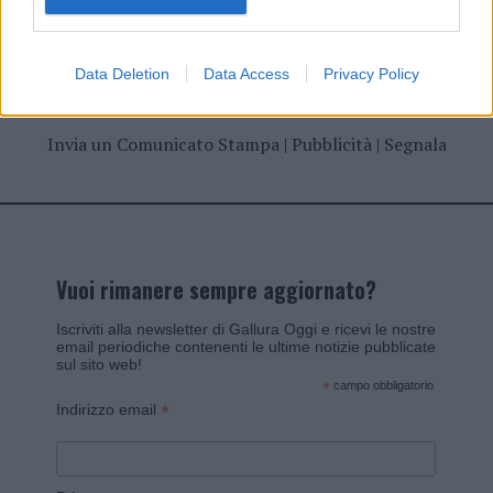
Data Deletion
Data Access
Privacy Policy
Invia un Comunicato Stampa
|
Pubblicità
|
Segnala
Vuoi rimanere sempre aggiornato?
Iscriviti alla newsletter di Gallura Oggi e ricevi le nostre
email periodiche contenenti le ultime notizie pubblicate
sul sito web!
*
campo obbligatorio
*
Indirizzo email