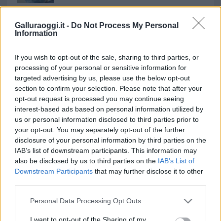
Incendi, a San Pasquale arriva il Campo Base:
l’inaugurazione
Galluraoggi.it -
Do Not Process My Personal
Information
Andrea Mura conquista Palau: grande
If you wish to opt-out of the sale, sharing to third parties, or
partecipazione per il suo racconto
processing of your personal or sensitive information for
targeted advertising by us, please use the below opt-out
section to confirm your selection. Please note that after your
Calangianus, allarme sul centro accoglienza
opt-out request is processed you may continue seeing
minori, Albieri: “Episodi gravissimi”
interest-based ads based on personal information utilized by
us or personal information disclosed to third parties prior to
your opt-out. You may separately opt-out of the further
Gallura, finti clienti svuotano le suite: furto da
disclosure of your personal information by third parties on the
50mila nel resort
IAB’s list of downstream participants. This information may
also be disclosed by us to third parties on the
IAB’s List of
Downstream Participants
that may further disclose it to other
Meteo Olbia 7 agosto, sole e caldo tornano
third parties.
protagonisti
Please note that this website/app uses one or more Google
Personal Data Processing Opt Outs
services and may gather and store information including but
Test tunnel Olbia: rampe chiuse ancora fino a
not limited to your visit or usage behaviour. You may click to
I want to opt-out of the Sharing of my