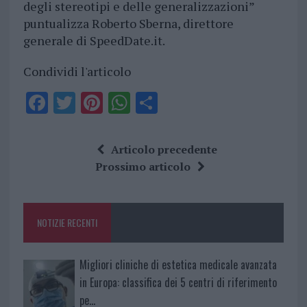
degli stereotipi e delle generalizzazioni”
puntualizza Roberto Sberna, direttore
generale di SpeedDate.it.
Condividi l'articolo
F
T
Pi
W
S
a
w
n
h
h
ce
it
te
at
a
Articolo precedente
b
te
re
s
re
Prossimo articolo
o
r
st
A
o
p
NOTIZIE RECENTI
k
p
Migliori cliniche di estetica medicale avanzata
in Europa: classifica dei 5 centri di riferimento
pe…