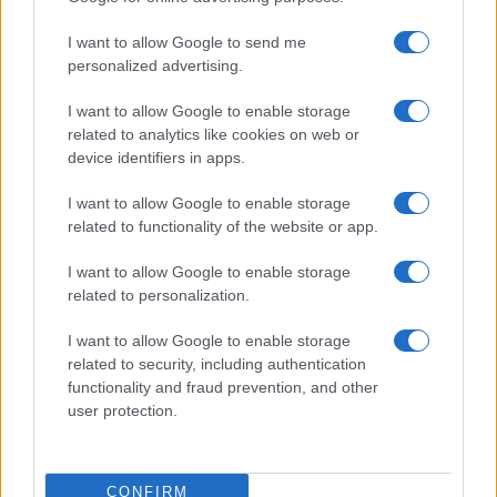
I want to allow Google to send me
personalized advertising.
Martina Agostina Diturco
I want to allow Google to enable storage
related to analytics like cookies on web or
device identifiers in apps.
I nostri cari
I want to allow Google to enable storage
related to functionality of the website or app.
I nostri cari
I want to allow Google to enable storage
related to personalization.
I want to allow Google to enable storage
I nostri cari
related to security, including authentication
functionality and fraud prevention, and other
user protection.
Giovannimaria Cabras
CONFIRM