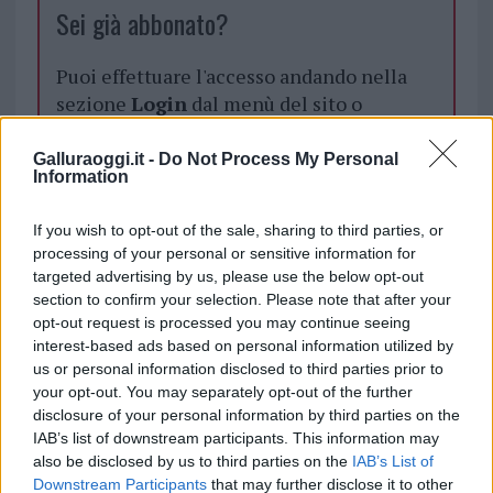
Sei già abbonato?
Puoi effettuare l'accesso andando nella
sezione
Login
dal menù del sito o
cliccando
qui
Galluraoggi.it -
Do Not Process My Personal
Information
TEMI:
Arzachena Notizie
Katy Perry
If you wish to opt-out of the sale, sharing to third parties, or
Notizie Gallura
Notizie Sardegna
processing of your personal or sensitive information for
targeted advertising by us, please use the below opt-out
Inviaci le tue segnalazioni,
section to confirm your selection. Please note that after your
i tuoi video e le tue foto
opt-out request is processed you may continue seeing
interest-based ads based on personal information utilized by
Su WhatsApp al numero +39
us or personal information disclosed to third parties prior to
345 356 7512
your opt-out. You may separately opt-out of the further
disclosure of your personal information by third parties on the
IAB’s list of downstream participants. This information may
also be disclosed by us to third parties on the
IAB’s List of
Notizie in tempo reale?
Downstream Participants
that may further disclose it to other