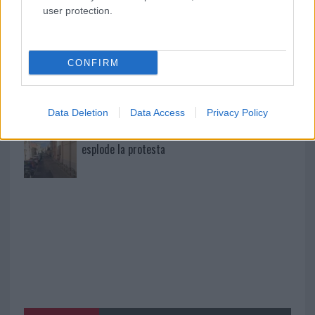
Michelle Hunziker in Gallura, bella anche dal
user protection.
vivo: un amico vip svela come fa
CONFIRM
Calangianus, dopo le polemiche il centro
accoglienza minori chiude
Data Deletion
Data Access
Privacy Policy
Olbia, divieto di sosta contro spaccio e degrado:
esplode la protesta