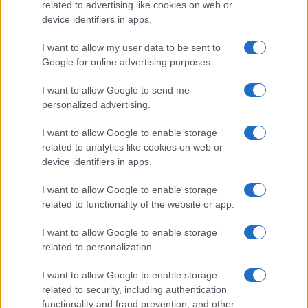
o
r
st
A
related to advertising like cookies on web or
device identifiers in apps.
o
p
NOTIZIE RECENTI
k
p
I want to allow my user data to be sent to
Google for online advertising purposes.
Incendio nella notte a Olbia, a fuoco due furgoni
I want to allow Google to send me
personalized advertising.
I want to allow Google to enable storage
A fuoco un deposito con bombole, intervento dei
related to analytics like cookies on web or
vigili del fuoco a Rudalza
device identifiers in apps.
I want to allow Google to enable storage
Ristorante distrutto dalle fiamme a La
related to functionality of the website or app.
Maddalena, incendio a Monti d’à rena
I want to allow Google to enable storage
related to personalization.
Le previsioni meteo per il weekend a Olbia e in
I want to allow Google to enable storage
Gallura
related to security, including authentication
functionality and fraud prevention, and other