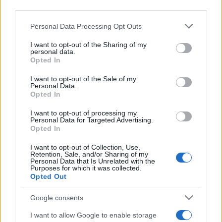
third parties.
Entra nel canale telegram di
GalluraOggi.it
Please note that this website/app uses one or more Google
Personal Data Processing Opt Outs
services and may gather and store information including but
not limited to your visit or usage behaviour. You may click to
I want to opt-out of the Sharing of my
personal data.
grant or deny consent to Google and its third-party tags to
Opted In
use your data for below specified purposes in below Google
consent section.
Ricevi le nostre ultime news
I want to opt-out of the Sale of my
Personal Data.
Opted In
da
Google News
I want to opt-out of processing my
Personal Data for Targeted Advertising.
Opted In
Condividi l'articolo
I want to opt-out of Collection, Use,
Retention, Sale, and/or Sharing of my
F
T
Pi
W
S
Personal Data that Is Unrelated with the
Purposes for which it was collected.
a
w
n
h
h
Opted Out
ce
it
te
at
a
Google consents
Articolo precedente
b
te
re
s
re
Prossimo articolo
I want to allow Google to enable storage