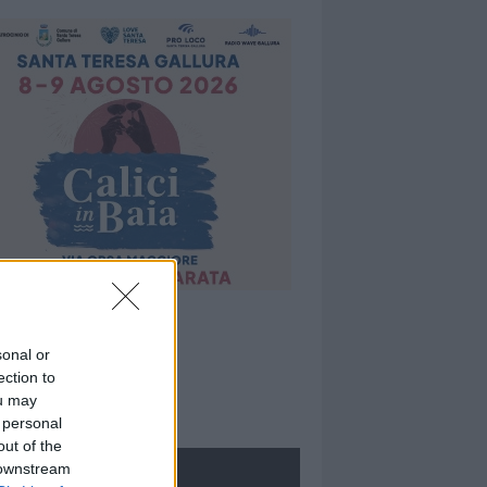
sonal or
ection to
ou may
 personal
out of the
 downstream
ROLOGIE