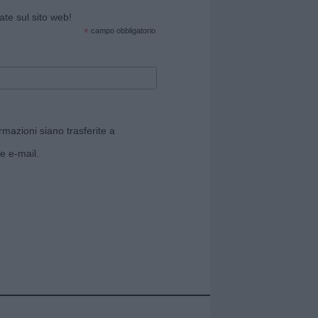
cate sul sito web!
*
campo obbligatorio
rmazioni siano trasferite a
e e-mail.