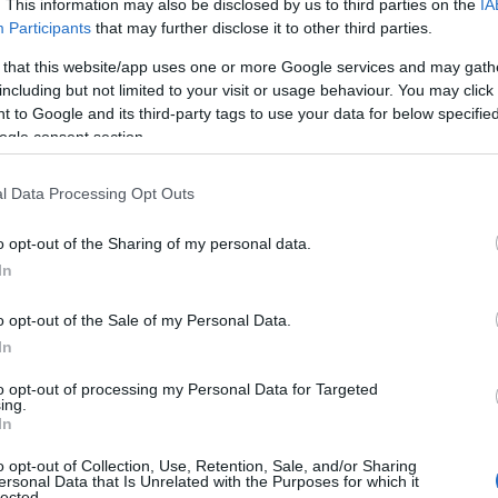
. This information may also be disclosed by us to third parties on the
IA
isposto il ricovero. Il quadro clinico è
Participants
that may further disclose it to other third parties.
e prime ore di oggi, quando un’embolia
 that this website/app uses one or more Google services and may gath
gravissima insufficienza respiratoria risultata
including but not limited to your visit or usage behaviour. You may click 
 nelle ultime ore, il decesso sarebbe avvenuto
 to Google and its third-party tags to use your data for below specifi
rasferimento d’urgenza verso il Santissima
ogle consent section.
paziente veniva sistemato a bordo di
l Data Processing Opt Outs
o opt-out of the Sharing of my personal data.
In
azionali?
o opt-out of the Sale of my Personal Data.
In
 mese
cliccando
qui
to opt-out of processing my Personal Data for Targeted
ing.
In
o opt-out of Collection, Use, Retention, Sale, and/or Sharing
ersonal Data that Is Unrelated with the Purposes for which it
do nella sezione
Login
dal menù del sito o
lected.