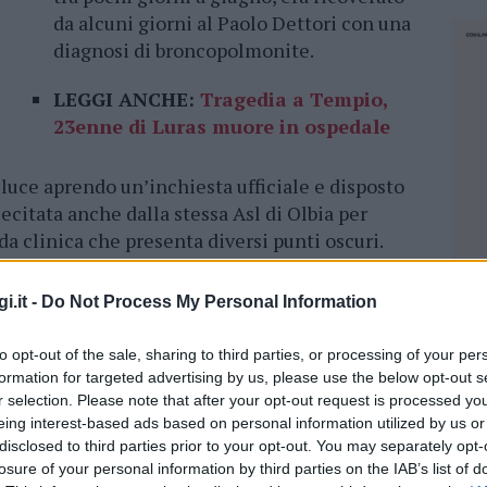
da alcuni giorni al Paolo Dettori con una
diagnosi di broncopolmonite.
LEGGI ANCHE:
Tragedia a Tempio,
23enne di Luras muore in ospedale
 luce aprendo un’inchiesta ufficiale e disposto
ecitata anche dalla stessa Asl di Olbia per
da clinica che presenta diversi punti oscuri.
utto per la scomparsa prematura di Mauro
i.it -
Do Not Process My Personal Information
to opt-out of the sale, sharing to third parties, or processing of your per
formation for targeted advertising by us, please use the below opt-out s
r selection. Please note that after your opt-out request is processed y
eing interest-based ads based on personal information utilized by us or
ramma era iniziato con un primo accesso del
disclosed to third parties prior to your opt-out. You may separately opt-
ti dolori al petto, terminato tuttavia con le
losure of your personal information by third parties on the IAB’s list of
NEC
mento, dopo essere tornato nella struttura