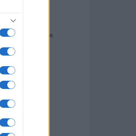
I nostri cari
Giovannimaria Cabras