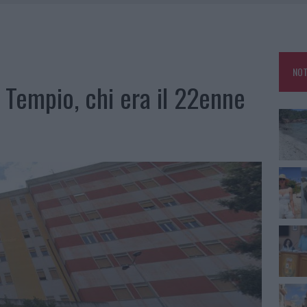
HE IL CENTRO ACCOGLIENZA MINORI CHIUDE
RO SPACCIO E DEGRADO: ESPLODE LA PROTESTA
SCEGLIERE LA SOLUZIONE IDEALE PER LA CASA E L’UFFICIO
NOT
KEND A OLBIA E IN GALLURA
 Tempio, chi era il 22enne