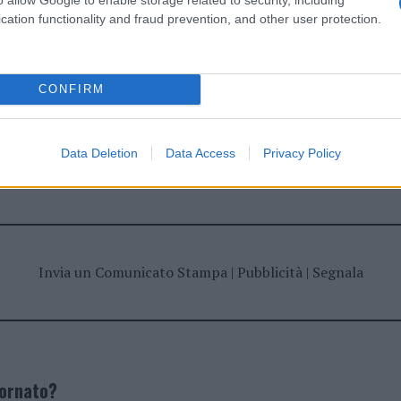
cation functionality and fraud prevention, and other user protection.
CONFIRM
Data Deletion
Data Access
Privacy Policy
dente
Prossimo articolo
Invia un Comunicato Stampa
|
Pubblicità
|
Segnala
iornato?