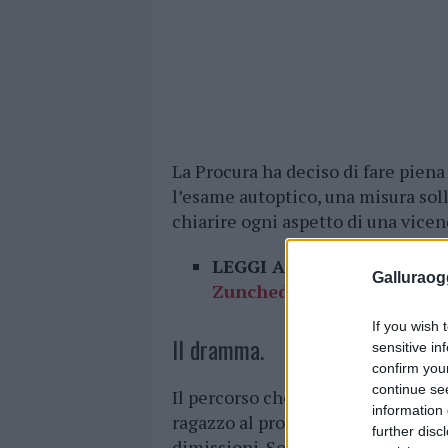
La Procura ha deciso di fare piena
l’esame autoptico, una misura soll
chiarire ogni aspetto di una vicen
LEGGI ANCHE:
Luras in l
Galluraogg
Zuncheddu
If you wish 
Il dramma.
sensitive in
confirm you
continue se
Il percorso che ha preceduto il d
information 
ragazzo al pronto soccorso per acu
further disc
dimissioni. Solo in un secondo mo