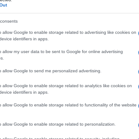
Out
consents
ddu
Notizie Gallura
Notizie Luras
o allow Google to enable storage related to advertising like cookies on
evice identifiers in apps.
o allow my user data to be sent to Google for online advertising
eale?
s.
gram di GalluraOggi.it
to allow Google to send me personalized advertising.
o allow Google to enable storage related to analytics like cookies on
lazioni, i tuoi video e le tue foto
evice identifiers in apps.
ro +39 345 356 7512
o allow Google to enable storage related to functionality of the website
o allow Google to enable storage related to personalization.
ime news da
Google News
o allow Google to enable storage related to security, including