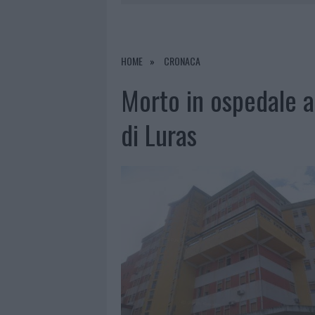
7 AGOSTO 2026
|
CALANGIANUS, DOPO LE POLEMIC
7 AGOSTO 2026
|
OLBIA, DIVIETO DI SOSTA CONT
7 AGOSTO 2026
|
PAUSA CAFFÈ IMPECCABILE: COME 
HOME
CRONACA
7 AGOSTO 2026
|
LE PREVISIONI METEO PER IL WEE
Morto in ospedale a
di Luras