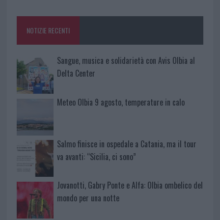
o
r
st
A
o
p
NOTIZIE RECENTI
k
p
Sangue, musica e solidarietà con Avis Olbia al
Delta Center
Meteo Olbia 9 agosto, temperature in calo
Salmo finisce in ospedale a Catania, ma il tour
va avanti: “Sicilia, ci sono”
Jovanotti, Gabry Ponte e Alfa: Olbia ombelico del
mondo per una notte