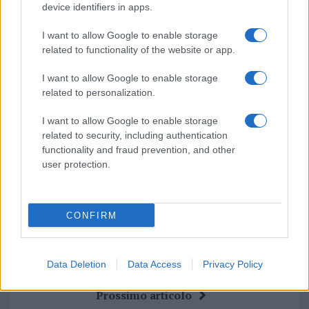
device identifiers in apps.
Su WhatsApp al numero +39
345 356 7512
I want to allow Google to enable storage
related to functionality of the website or app.
I want to allow Google to enable storage
related to personalization.
Ricevi le nostre ultime news
I want to allow Google to enable storage
related to security, including authentication
da
Google News
functionality and fraud prevention, and other
user protection.
Condividi l'articolo
CONFIRM
F
T
Pi
W
S
a
w
n
h
h
Data Deletion
Data Access
Privacy Policy
ce
it
te
at
a
Articolo precedente
b
te
re
s
re
Prossimo articolo