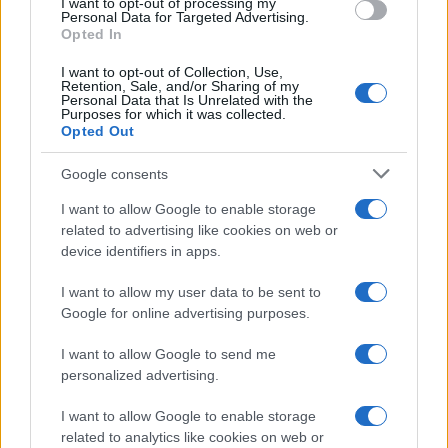
I want to opt-out of processing my
Personal Data for Targeted Advertising.
Opted In
Puoi effettuare l'accesso andando nella
sezione
Login
dal menù del sito o
I want to opt-out of Collection, Use,
Retention, Sale, and/or Sharing of my
cliccando
qui
Personal Data that Is Unrelated with the
Purposes for which it was collected.
Opted Out
TEMI:
Golfo Aranci Notizie
Karla B Cantante
Google consents
Karla B.
Notizie Arzachena
Notizie Gallura
I want to allow Google to enable storage
Notizie Golfo Aranci
related to advertising like cookies on web or
device identifiers in apps.
Notizie in tempo reale?
Entra nel canale telegram di
I want to allow my user data to be sent to
GalluraOggi.it
Google for online advertising purposes.
I want to allow Google to send me
personalized advertising.
Inviaci le tue segnalazioni,
I want to allow Google to enable storage
related to analytics like cookies on web or
i tuoi video e le tue foto