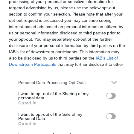
processing of your personal or sensitive information for
targeted advertising by us, please use the below opt-out
section to confirm your selection. Please note that after your
opt-out request is processed you may continue seeing
interest-based ads based on personal information utilized by
us or personal information disclosed to third parties prior to
your opt-out. You may separately opt-out of the further
disclosure of your personal information by third parties on the
IAB’s list of downstream participants. This information may
also be disclosed by us to third parties on the
IAB’s List of
Downstream Participants
that may further disclose it to other
third parties.
Please note that this website/app uses one or more Google
Personal Data Processing Opt Outs
services and may gather and store information including but
Vuoi rimuovere le pubblicità nazionali?
not limited to your visit or usage behaviour. You may click to
I want to opt-out of the Sharing of my
personal data.
grant or deny consent to Google and its third-party tags to
Opted In
Puoi abbonarti a
soli € 1,10 al mese
use your data for below specified purposes in below Google
consent section.
cliccando
qui
I want to opt-out of the Sale of my
Personal Data.
Opted In
Sei già abbonato?