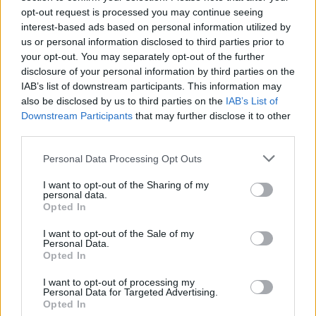
opt-out request is processed you may continue seeing
interest-based ads based on personal information utilized by
us or personal information disclosed to third parties prior to
TEMI:
Air Italy
Air Italy Olbia
your opt-out. You may separately opt-out of the further
Lavoratori Air Italy
Notizie Air Italy
disclosure of your personal information by third parties on the
Protesta Air Italy
IAB’s list of downstream participants. This information may
also be disclosed by us to third parties on the
IAB’s List of
Inviaci le tue segnalazioni,
Downstream Participants
that may further disclose it to other
third parties.
i tuoi video e le tue foto
Su WhatsApp al numero +39
Please note that this website/app uses one or more Google
Personal Data Processing Opt Outs
345 356 7512
services and may gather and store information including but
not limited to your visit or usage behaviour. You may click to
I want to opt-out of the Sharing of my
personal data.
grant or deny consent to Google and its third-party tags to
Opted In
use your data for below specified purposes in below Google
consent section.
I want to opt-out of the Sale of my
Notizie in tempo reale?
Personal Data.
Entra nel canale telegram di
Opted In
GalluraOggi.it
I want to opt-out of processing my
Personal Data for Targeted Advertising.
Opted In