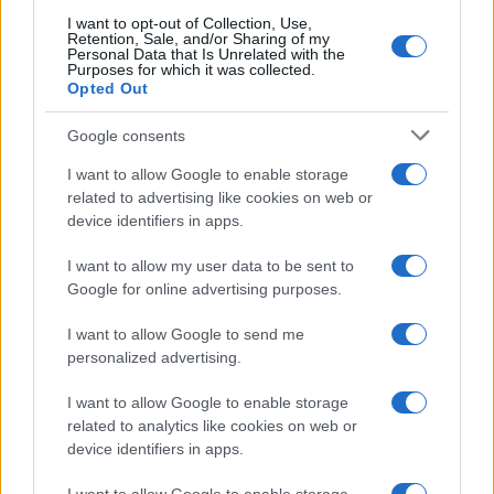
I want to opt-out of Collection, Use,
Retention, Sale, and/or Sharing of my
Personal Data that Is Unrelated with the
Ricevi le nostre ultime news
Purposes for which it was collected.
Opted Out
da
Google News
Google consents
I want to allow Google to enable storage
related to advertising like cookies on web or
Condividi l'articolo
device identifiers in apps.
F
T
Pi
W
S
I want to allow my user data to be sent to
a
w
n
h
h
Google for online advertising purposes.
ce
it
te
at
a
Articolo precedente
I want to allow Google to send me
b
te
re
s
re
Prossimo articolo
personalized advertising.
o
r
st
A
I want to allow Google to enable storage
o
p
related to analytics like cookies on web or
NOTIZIE RECENTI
device identifiers in apps.
k
p