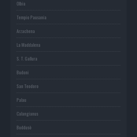
Olbia
Tempio Pausania
Arzachena
La Maddalena
S. T. Gallura
Budoni
San Teodoro
Palau
Calangianus
Buddusò