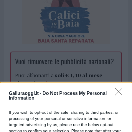
Vuoi rimuovere le pubblicità nazionali?
Puoi abbonarti a
soli € 1,10 al mese
cliccando
qui
Galluraoggi.it -
Do Not Process My Personal
Sei già abbonato?
Information
If you wish to opt-out of the sale, sharing to third parties, or
Puoi effettuare l'accesso andando nella
processing of your personal or sensitive information for
sezione
Login
dal menù del sito o
targeted advertising by us, please use the below opt-out
cliccando
qui
section to confirm your selection. Please note that after your