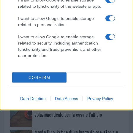
I want to allow Google to enable storage
Le previsioni meteo per il weekend a Olbia e in
related to functionality of the website or app.
Gallura
I want to allow Google to enable storage
related to personalization.
Michelle Hunziker in Gallura, bella anche dal
I want to allow Google to enable storage
vivo: un amico vip svela come fa
related to security, including authentication
functionality and fraud prevention, and other
Calangianus, dopo le polemiche il centro
user protection.
accoglienza minori chiude
CONFIRM
Olbia, divieto di sosta contro spaccio e degrado:
esplode la protesta
Data Deletion
Data Access
Privacy Policy
Pausa caffè impeccabile: come scegliere la
soluzione ideale per la casa e l’ufficio
Monte Pino, la fine di un lungo dolore: storia e