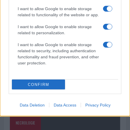
I want to allow Google to enable storage
related to functionality of the website or app.
Andrea Mura conquista Palau: grande
partecipazione per il suo racconto
I want to allow Google to enable storage
related to personalization.
Calangianus, allarme sul centro accoglienza
I want to allow Google to enable storage
minori, Albieri: “Episodi gravissimi”
related to security, including authentication
functionality and fraud prevention, and other
user protection.
CONFIRM
Data Deletion
Data Access
Privacy Policy
NECROLOGIE