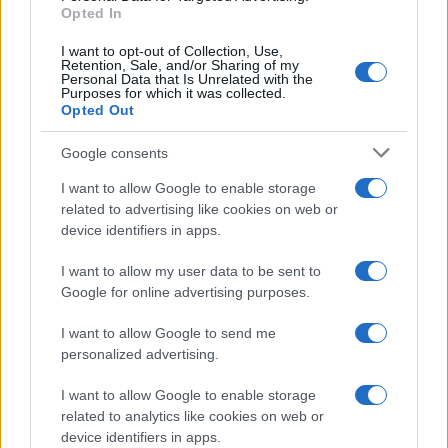
o
p
Opted In
NOTIZIE RECENTI
k
p
I want to opt-out of Collection, Use,
Retention, Sale, and/or Sharing of my
Film internazionale, casting per comparse in
Personal Data that Is Unrelated with the
Purposes for which it was collected.
Costa Smeralda
Opted Out
Google consents
Porto Rotondo ospita la grande sfida della vela
nell’estate 2026
I want to allow Google to enable storage
related to advertising like cookies on web or
device identifiers in apps.
Controlli all’aeroporto di Olbia, sequestrati
I want to allow my user data to be sent to
caviale e sabbia rubata
Google for online advertising purposes.
Migliori cliniche di estetica medicale avanzata
I want to allow Google to send me
personalized advertising.
in Europa: classifica dei 5 centri di riferimento
pe…
I want to allow Google to enable storage
related to analytics like cookies on web or
Incendi, a San Pasquale arriva il Campo Base:
device identifiers in apps.
l’inaugurazione