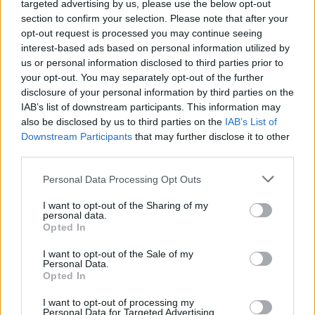
Puoi effettuare l'accesso andando nella
targeted advertising by us, please use the below opt-out
sezione
Login
dal menù del sito o
section to confirm your selection. Please note that after your
cliccando
qui
opt-out request is processed you may continue seeing
interest-based ads based on personal information utilized by
us or personal information disclosed to third parties prior to
your opt-out. You may separately opt-out of the further
TEMI:
Gramsci Muner
Gramsci New Yoork
disclosure of your personal information by third parties on the
Gramsci Olbia
Liceo Gramsci Olbia
IAB’s list of downstream participants. This information may
also be disclosed by us to third parties on the
IAB’s List of
Nicola Mureddu
Notizie Olbia
Olbia New York
Downstream Participants
that may further disclose it to other
Scuola Olbia
third parties.
Condividi l'articolo
Please note that this website/app uses one or more Google
Personal Data Processing Opt Outs
services and may gather and store information including but
F
T
Pi
W
S
not limited to your visit or usage behaviour. You may click to
I want to opt-out of the Sharing of my
personal data.
a
w
n
h
h
grant or deny consent to Google and its third-party tags to
Opted In
use your data for below specified purposes in below Google
ce
it
te
at
a
consent section.
Articolo precedente
I want to opt-out of the Sale of my
Personal Data.
b
te
re
s
re
Prossimo articolo
Opted In
o
r
st
A
I want to opt-out of processing my
Personal Data for Targeted Advertising.