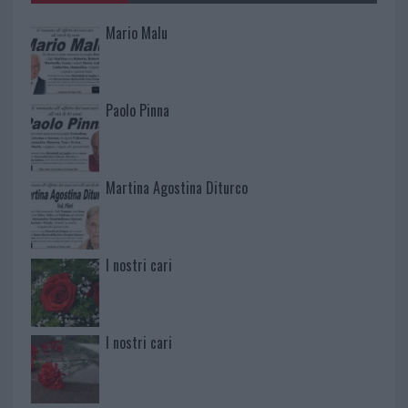
Mario Malu
Paolo Pinna
Martina Agostina Diturco
I nostri cari
I nostri cari