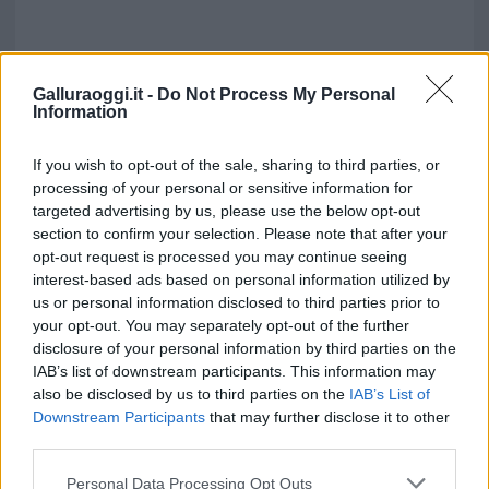
Galluraoggi.it -
Do Not Process My Personal
Information
If you wish to opt-out of the sale, sharing to third parties, or
processing of your personal or sensitive information for
targeted advertising by us, please use the below opt-out
section to confirm your selection. Please note that after your
opt-out request is processed you may continue seeing
Vuoi rimuovere le pubblicità nazionali?
interest-based ads based on personal information utilized by
us or personal information disclosed to third parties prior to
Puoi abbonarti a
soli € 1,10 al mese
your opt-out. You may separately opt-out of the further
cliccando
qui
disclosure of your personal information by third parties on the
IAB’s list of downstream participants. This information may
also be disclosed by us to third parties on the
IAB’s List of
Sei già abbonato?
Downstream Participants
that may further disclose it to other
third parties.
Puoi effettuare l'accesso andando nella
Please note that this website/app uses one or more Google
Personal Data Processing Opt Outs