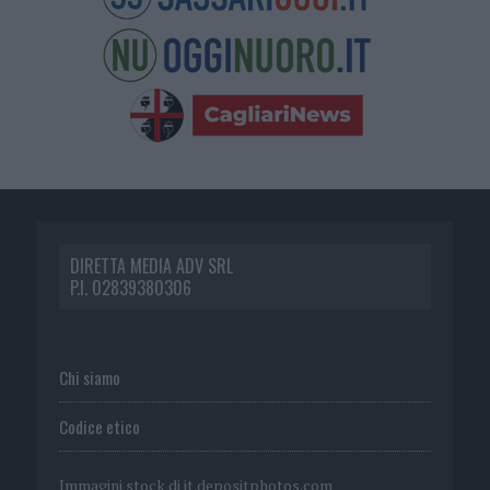
DIRETTA MEDIA ADV SRL
P.I. 02839380306
Chi siamo
Codice etico
Immagini stock di
it.depositphotos.com