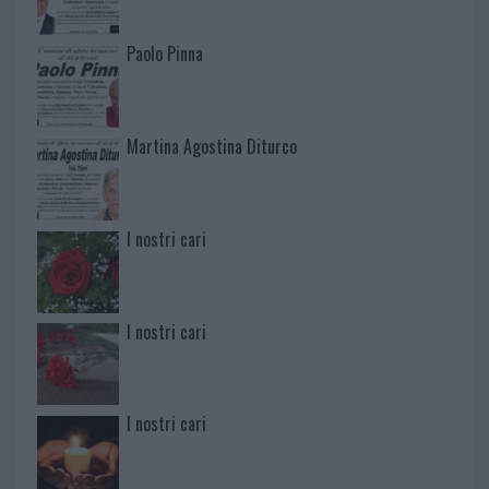
Paolo Pinna
Martina Agostina Diturco
I nostri cari
I nostri cari
I nostri cari