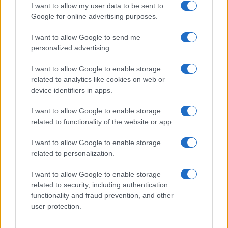
I want to allow my user data to be sent to
Google for online advertising purposes.
Ricevi le nostre ultime news
I want to allow Google to send me
personalized advertising.
da
Google News
I want to allow Google to enable storage
related to analytics like cookies on web or
Condividi l'articolo
device identifiers in apps.
F
T
Pi
W
S
I want to allow Google to enable storage
related to functionality of the website or app.
a
w
n
h
h
ce
it
te
at
a
I want to allow Google to enable storage
Articolo precedente
related to personalization.
b
te
re
s
re
Prossimo articolo
o
r
st
A
I want to allow Google to enable storage
related to security, including authentication
o
p
functionality and fraud prevention, and other
NOTIZIE RECENTI
k
p
user protection.