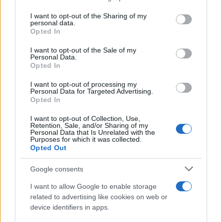
sezione
Login
dal menù del sito o
services and may gather and store information including but
cliccando
qui
not limited to your visit or usage behaviour. You may click to
I want to opt-out of the Sharing of my
personal data.
grant or deny consent to Google and its third-party tags to
Opted In
use your data for below specified purposes in below Google
consent section.
I want to opt-out of the Sale of my
TEMI:
Hotel Sardegna
Turismo Sardegna
Personal Data.
Opted In
Notizie in tempo reale?
I want to opt-out of processing my
Entra nel canale telegram di
Personal Data for Targeted Advertising.
GalluraOggi.it
Opted In
I want to opt-out of Collection, Use,
Retention, Sale, and/or Sharing of my
Personal Data that Is Unrelated with the
Purposes for which it was collected.
Opted Out
Inviaci le tue segnalazioni,
i tuoi video e le tue foto
Google consents
Su WhatsApp al numero +39
345 356 7512
I want to allow Google to enable storage
related to advertising like cookies on web or
device identifiers in apps.