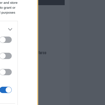
er and store
to grant or
Mario Malu
ed purposes
Paolo Pinna
Martina Agostina Diturco
I nostri cari
I nostri cari