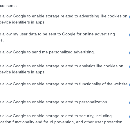
consents
azionali?
o allow Google to enable storage related to advertising like cookies on
 mese
cliccando
qui
evice identifiers in apps.
o allow my user data to be sent to Google for online advertising
s.
to allow Google to send me personalized advertising.
do nella sezione
Login
dal menù del sito o
o allow Google to enable storage related to analytics like cookies on
evice identifiers in apps.
o allow Google to enable storage related to functionality of the website
o allow Google to enable storage related to personalization.
o allow Google to enable storage related to security, including
cation functionality and fraud prevention, and other user protection.
dente
Prossimo articolo