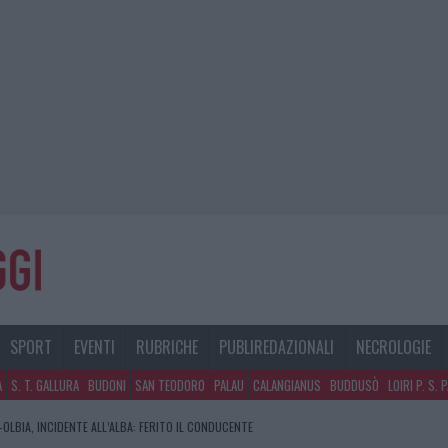
SPORT
EVENTI
RUBRICHE
PUBLIREDAZIONALI
NECROLOGIE
A
S. T. GALLURA
BUDONI
SAN TEODORO
PALAU
CALANGIANUS
BUDDUSÒ
LOIRI P. S. 
OLBIA, INCIDENTE ALL’ALBA: FERITO IL CONDUCENTE
RA, DA JOVANOTTI ALLA ZUPPA GALLURESE: GLI APPUNTAMENTI DA NON