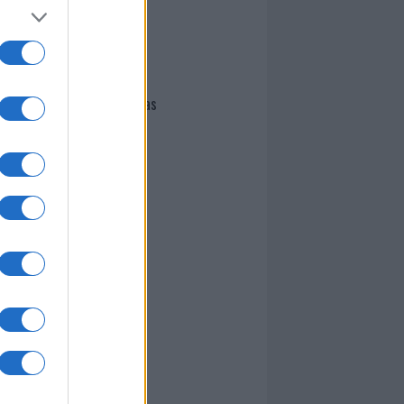
I nostri cari
Giovannimaria Cabras