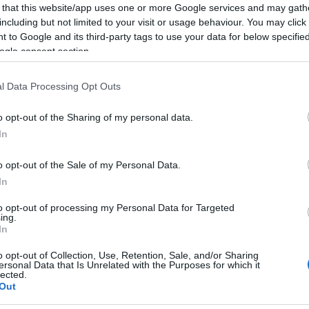
enivano un contratto di locazione relativo ad
 that this website/app uses one or more Google services and may gath
co.
including but not limited to your visit or usage behaviour. You may click 
 to Google and its third-party tags to use your data for below specifi
ll’ulteriore appartamento davano esito positivo
ogle consent section.
estro un ingente quantitativo di
ndo come l’immobile, evidentemente
l Data Processing Opt Outs
te da deposito della sostanza stupefacente da
o opt-out of the Sharing of my personal data.
In
, occultati dietro una parete attrezzata, oltre
o opt-out of the Sale of my Personal Data.
sette confezioni sottovuoto, diverse dosi di
In
te per la vendita, tre panetti di hashish, oltre
ale per il confezionamento delle dosi.
to opt-out of processing my Personal Data for Targeted
ing.
In
’operazione sono stati sottoposti a sequestro
ammi di hashish e 6 grammi di cocaina.
o opt-out of Collection, Use, Retention, Sale, and/or Sharing
ersonal Data that Is Unrelated with the Purposes for which it
 in arresto e, su disposizione dell’Autorità
lected.
, tradotto
alla Casa Circondariale di Nuchis.
Out