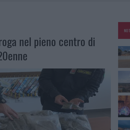
ARMORA, PARCHEGGIO PROVVISORIO A LA MADDALENA
FALSI INCARICATI BUSSANO ALLE PORTE
NOT
A OLBIA, LA PRIMA AL MOLO BRIN È UN SUCCESSO
roga nel pieno centro di
 20enne