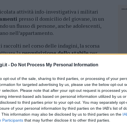
icolata attività info-investigativa i militari
tamenti
presso il domicilio del giovane, in un
ndo un flusso di persone, anche adolescenti,
avano nell’appartamento.
 raccolti nel corso delle indagini, la scorsa
ettuare la
perquisizione dello stabile
per
 sostanze stupefacenti.
i.it -
Do Not Process My Personal Information
eri trovavano il ventenne unitamente ad altri
to opt-out of the sale, sharing to third parties, or processing of your per
di polizia nel settore degli stupefacenti
e di cui
formation for targeted advertising by us, please use the below opt-out s
tatavano
la presenza di diverse dosi di
r selection. Please note that after your opt-out request is processed y
rtamento veniva inoltre rivenuta una pistola ad
eing interest-based ads based on personal information utilized by us or
sso riproducente perfettamente una Colt
disclosed to third parties prior to your opt-out. You may separately opt-
 e circa 200 euro.
losure of your personal information by third parties on the IAB’s list of
. This information may also be disclosed by us to third parties on the
IA
tari, a conferma di
quanto appreso nel corso
Participants
that may further disclose it to other third parties.
NEC