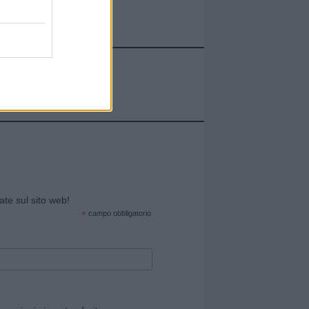
cate sul sito web!
*
campo obbligatorio