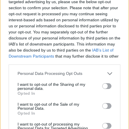
345 356 7512
targeted advertising by us, please use the below opt-out
section to confirm your selection. Please note that after your
opt-out request is processed you may continue seeing
interest-based ads based on personal information utilized by
us or personal information disclosed to third parties prior to
your opt-out. You may separately opt-out of the further
Ricevi le nostre ultime news
disclosure of your personal information by third parties on the
IAB’s list of downstream participants. This information may
da
Google News
also be disclosed by us to third parties on the
IAB’s List of
Downstream Participants
that may further disclose it to other
third parties.
Condividi l'articolo
Please note that this website/app uses one or more Google
Personal Data Processing Opt Outs
services and may gather and store information including but
F
T
Pi
W
S
not limited to your visit or usage behaviour. You may click to
I want to opt-out of the Sharing of my
personal data.
a
w
n
h
h
grant or deny consent to Google and its third-party tags to
Opted In
use your data for below specified purposes in below Google
ce
it
te
at
a
consent section.
Articolo precedente
I want to opt-out of the Sale of my
Personal Data.
b
te
re
s
re
Prossimo articolo
Opted In
o
r
st
A
I want to opt-out of processing my
Personal Data for Targeted Advertising.