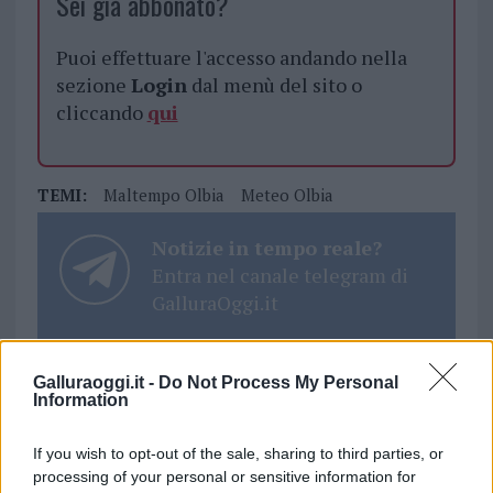
Sei già abbonato?
Puoi effettuare l'accesso andando nella
sezione
Login
dal menù del sito o
cliccando
qui
TEMI:
Maltempo Olbia
Meteo Olbia
Notizie in tempo reale?
Entra nel canale telegram di
GalluraOggi.it
Galluraoggi.it -
Do Not Process My Personal
Information
Inviaci le tue segnalazioni,
i tuoi video e le tue foto
If you wish to opt-out of the sale, sharing to third parties, or
Su WhatsApp al numero +39
processing of your personal or sensitive information for