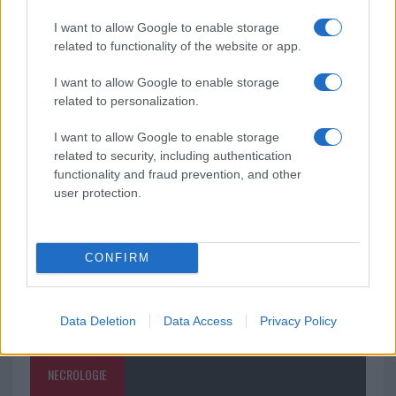
I want to allow Google to enable storage
related to functionality of the website or app.
Monte Pino, la fine di un lungo dolore: storia e
rinascita della strada che segnò la Gallura
I want to allow Google to enable storage
related to personalization.
Raid nelle campagne di Berchidda, rischio per
I want to allow Google to enable storage
la rete elettrica
related to security, including authentication
functionality and fraud prevention, and other
user protection.
CONFIRM
Data Deletion
Data Access
Privacy Policy
NECROLOGIE