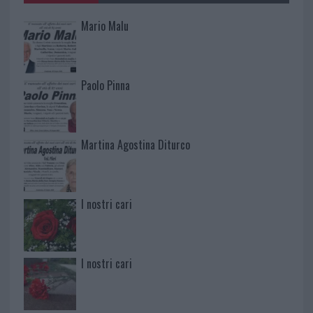
Mario Malu
Paolo Pinna
Martina Agostina Diturco
I nostri cari
I nostri cari