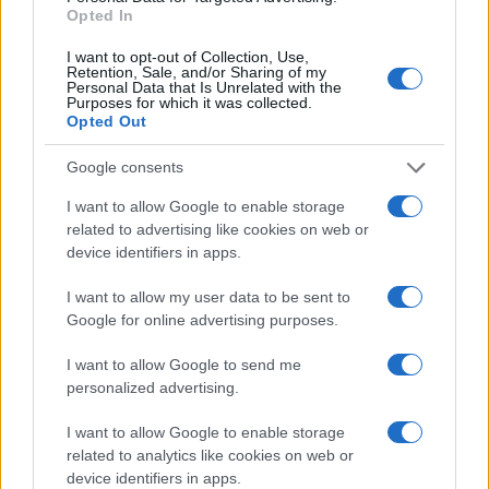
o
p
Opted In
NOTIZIE RECENTI
k
p
I want to opt-out of Collection, Use,
Retention, Sale, and/or Sharing of my
Le previsioni meteo per il weekend a Olbia e in
Personal Data that Is Unrelated with the
Purposes for which it was collected.
Gallura
Opted Out
Google consents
Michelle Hunziker in Gallura, bella anche dal
I want to allow Google to enable storage
vivo: un amico vip svela come fa
related to advertising like cookies on web or
device identifiers in apps.
Calangianus, dopo le polemiche il centro
I want to allow my user data to be sent to
accoglienza minori chiude
Google for online advertising purposes.
Olbia, divieto di sosta contro spaccio e degrado:
I want to allow Google to send me
personalized advertising.
esplode la protesta
I want to allow Google to enable storage
related to analytics like cookies on web or
Pausa caffè impeccabile: come scegliere la
device identifiers in apps.
soluzione ideale per la casa e l’ufficio