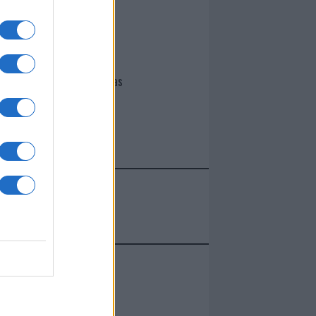
I nostri cari
Giovannimaria Cabras