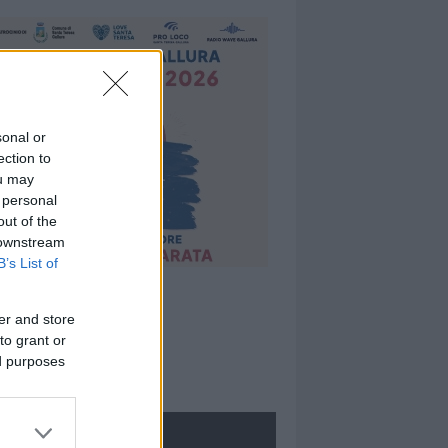
sonal or
ection to
ou may
 personal
out of the
 downstream
B’s List of
er and store
to grant or
ed purposes
ROLOGIE