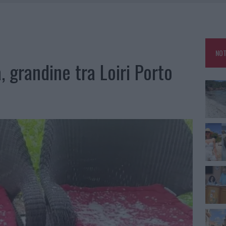
HE IL CENTRO ACCOGLIENZA MINORI CHIUDE
RO SPACCIO E DEGRADO: ESPLODE LA PROTESTA
SCEGLIERE LA SOLUZIONE IDEALE PER LA CASA E L’UFFICIO
NOT
KEND A OLBIA E IN GALLURA
 grandine tra Loiri Porto