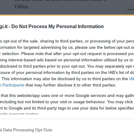
Olbia.
Le temperature basse persisteranno
almeno anche nei prossimi giorni e
i.it -
Do Not Process My Personal Information
potrebbero portare
anche neve sopra i
to opt-out of the sale, sharing to third parties, or processing of your per
 previsto un graduale aumento delle
formation for targeted advertising by us, please use the below opt-out s
generale delle condizioni meteo.
r selection. Please note that after your opt-out request is processed y
eing interest-based ads based on personal information utilized by us or
disclosed to third parties prior to your opt-out. You may separately opt-
losure of your personal information by third parties on the IAB’s list of
. This information may also be disclosed by us to third parties on the
IA
azionali?
Participants
that may further disclose it to other third parties.
 that this website/app uses one or more Google services and may gath
 mese
cliccando
qui
including but not limited to your visit or usage behaviour. You may click 
 to Google and its third-party tags to use your data for below specifi
ogle consent section.
do nella sezione
Login
dal menù del sito o
l Data Processing Opt Outs
NEC