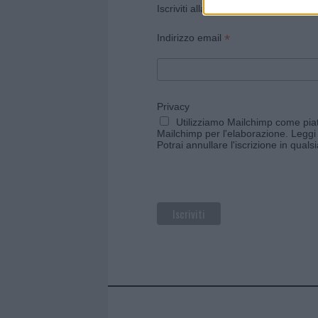
Iscriviti alla newsletter di Gallura O
*
Indirizzo email
Privacy
Utilizziamo Mailchimp come piatt
Mailchimp per l'elaborazione.
Leggi 
Potrai annullare l'iscrizione in qual