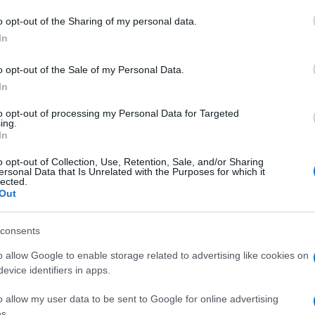
o opt-out of the Sharing of my personal data.
In
Meteo Gallura
o opt-out of the Sale of my Personal Data.
In
eale?
gram di GalluraOggi.it
to opt-out of processing my Personal Data for Targeted
ing.
In
o opt-out of Collection, Use, Retention, Sale, and/or Sharing
ersonal Data that Is Unrelated with the Purposes for which it
lazioni, i tuoi video e le tue foto
lected.
Out
ro +39 345 356 7512
consents
o allow Google to enable storage related to advertising like cookies on
evice identifiers in apps.
ime news da
Google News
o allow my user data to be sent to Google for online advertising
s.