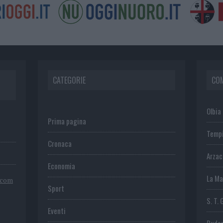
CATEGORIE
CO
Olbia
Prima pagina
Temp
Cronaca
Arza
Economia
La Ma
.com
Sport
S. T. 
Eventi