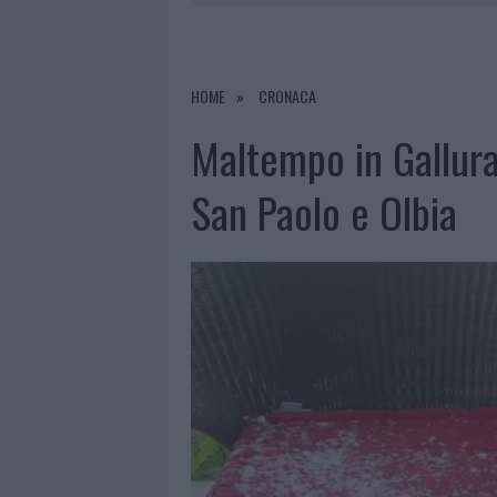
7 AGOSTO 2026
|
CALANGIANUS, DOPO LE POLEMIC
7 AGOSTO 2026
|
OLBIA, DIVIETO DI SOSTA CONT
7 AGOSTO 2026
|
PAUSA CAFFÈ IMPECCABILE: COME 
HOME
CRONACA
7 AGOSTO 2026
|
LE PREVISIONI METEO PER IL WEE
Maltempo in Gallura,
San Paolo e Olbia