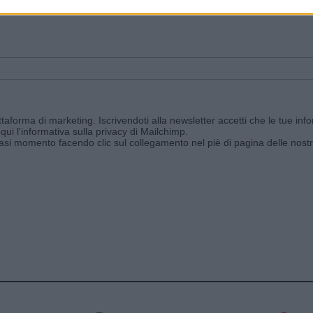
ggi e ricevi le nostre email periodiche contenenti le ultime notizie pubbli
aforma di marketing. Iscrivendoti alla newsletter accetti che le tue info
qui l'informativa sulla privacy di Mailchimp
.
siasi momento facendo clic sul collegamento nel piè di pagina delle nostr