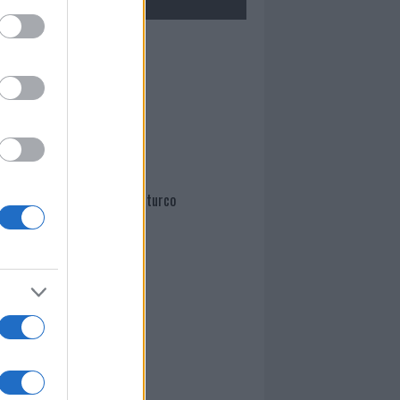
Mario Malu
Paolo Pinna
Martina Agostina Diturco
I nostri cari
I nostri cari