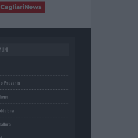
MUNI
io Pausania
chena
ddalena
Gallura