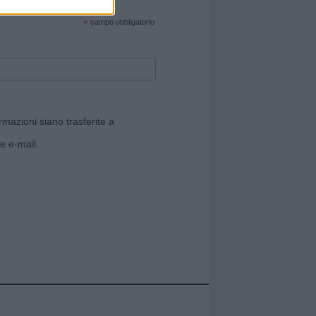
cate sul sito web!
*
campo obbligatorio
rmazioni siano trasferite a
e e-mail.