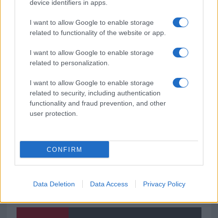
Michelle Hunziker in Gallura, bella anche dal
device identifiers in apps.
vivo: un amico vip svela come fa
I want to allow Google to enable storage
related to functionality of the website or app.
Calangianus, dopo le polemiche il centro
I want to allow Google to enable storage
accoglienza minori chiude
related to personalization.
Olbia, divieto di sosta contro spaccio e degrado:
I want to allow Google to enable storage
related to security, including authentication
esplode la protesta
functionality and fraud prevention, and other
user protection.
CONFIRM
Data Deletion
Data Access
Privacy Policy