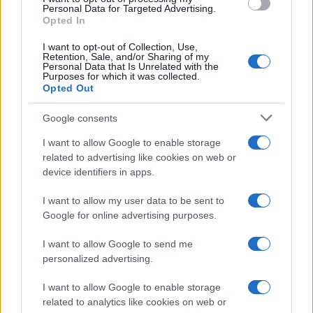
o
r
st
A
Personal Data for Targeted Advertising.
o
p
Opted In
NOTIZIE RECENTI
k
p
I want to opt-out of Collection, Use,
Retention, Sale, and/or Sharing of my
Personal Data that Is Unrelated with the
Incendio nella notte a Olbia, a fuoco due furgoni
Purposes for which it was collected.
Opted Out
Google consents
A fuoco un deposito con bombole, intervento dei
I want to allow Google to enable storage
vigili del fuoco a Rudalza
related to advertising like cookies on web or
device identifiers in apps.
Ristorante distrutto dalle fiamme a La
I want to allow my user data to be sent to
Maddalena, incendio a Monti d’à rena
Google for online advertising purposes.
I want to allow Google to send me
Le previsioni meteo per il weekend a Olbia e in
personalized advertising.
Gallura
I want to allow Google to enable storage
related to analytics like cookies on web or