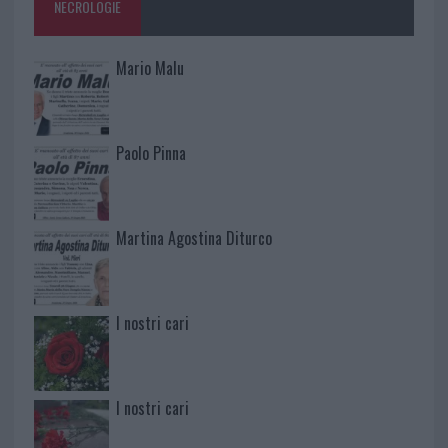
NECROLOGIE
Mario Malu
Paolo Pinna
Martina Agostina Diturco
I nostri cari
I nostri cari