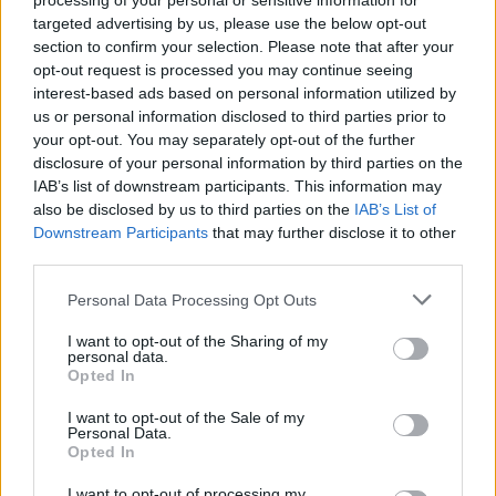
processing of your personal or sensitive information for
Su WhatsApp al numero +39
targeted advertising by us, please use the below opt-out
345 356 7512
section to confirm your selection. Please note that after your
opt-out request is processed you may continue seeing
interest-based ads based on personal information utilized by
us or personal information disclosed to third parties prior to
your opt-out. You may separately opt-out of the further
Ricevi le nostre ultime news
disclosure of your personal information by third parties on the
IAB’s list of downstream participants. This information may
also be disclosed by us to third parties on the
IAB’s List of
da
Google News
Downstream Participants
that may further disclose it to other
third parties.
Please note that this website/app uses one or more Google
Personal Data Processing Opt Outs
Condividi l'articolo
services and may gather and store information including but
not limited to your visit or usage behaviour. You may click to
I want to opt-out of the Sharing of my
F
T
Pi
W
S
personal data.
grant or deny consent to Google and its third-party tags to
Opted In
a
w
n
h
h
use your data for below specified purposes in below Google
consent section.
ce
it
te
at
a
I want to opt-out of the Sale of my
Articolo precedente
Personal Data.
b
te
re
s
re
Opted In
Prossimo articolo
I want to opt-out of processing my